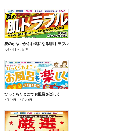
夏のかゆいかぶれ気になる!肌トラブル
7月27日
～
8月31日
びっくらたまごでお風呂を楽しく
7月27日
～
8月29日