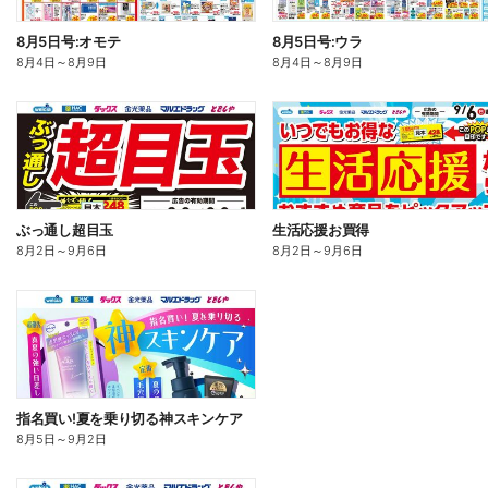
8月5日号:オモテ
8月5日号:ウラ
8月4日
～
8月9日
8月4日
～
8月9日
ぶっ通し超目玉
生活応援お買得
8月2日
～
9月6日
8月2日
～
9月6日
指名買い!夏を乗り切る神スキンケア
8月5日
～
9月2日