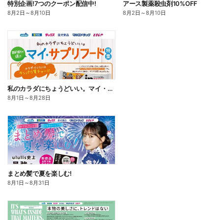
特別企画!7つのクーポン配信中!
アース製薬殺虫剤10%OFF
8月2日
～
8月10日
8月2日
～
8月10日
私のカラダにちょうどいい。マイ・サプリフード
8月1日
～
8月28日
まとめ髪で夏を楽しむ!
8月1日
～
8月31日