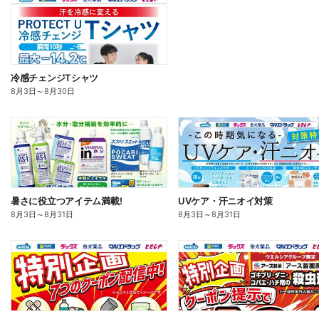
冷感チェンジTシャツ
8月3日
～
8月30日
暑さに役立つアイテム満載!
UVケア・汗ニオイ対策
8月3日
～
8月31日
8月3日
～
8月31日