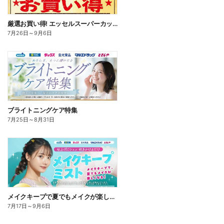
厳選お買い得! エッセルスーパーカップ
7月26日
～
9月6日
ブライトニングケア特集
7月25日
～
8月31日
メイクキープで夏でもメイクが楽しくなる!
7月17日
～
9月6日