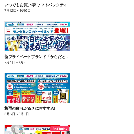
いつでもお買い得! ソフトパックティッシュ
7月12日
～
9月6日
新プライベートブランド「からだとくらしに+1(プラスワン)」よりモンダミン口内トータルケア登場!
7月4日
～
8月7日
梅雨の疲れだるさにおすすめ!
6月5日
～
8月7日
End Today