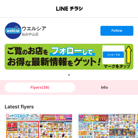
B
r
a
n
ウエルシア
c
s
Follow
h
e
仙台中山店
T
t
o
f
p
o
l
l
o
w
Flyers
(
38
)
Info
Latest flyers