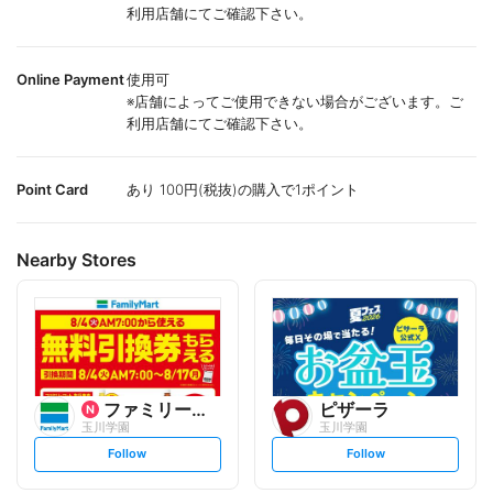
利用店舗にてご確認下さい。
Online Payment
使用可
※店舗によってご使用できない場合がございます。ご
利用店舗にてご確認下さい。
Point Card
あり 100円(税抜)の購入で1ポイント
Nearby Stores
ファミリーマート
ピザーラ
玉川学園
玉川学園
s
s
Follow
Follow
e
e
t
t
f
f