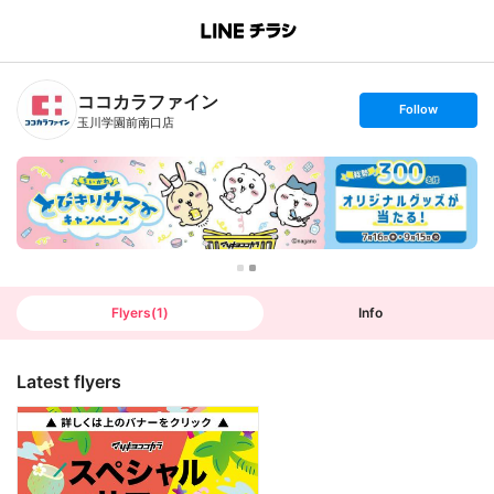
B
r
a
n
ココカラファイン
c
s
Follow
h
e
玉川学園前南口店
T
t
o
f
p
o
l
l
o
w
Flyers
(
1
)
Info
Latest flyers