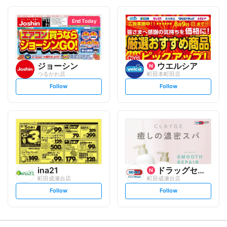
o
o
l
l
l
l
o
o
End Today
w
w
ジョーシン
ウエルシア
つるかわ店
町田本町田店
s
s
Follow
Follow
e
e
t
t
f
f
o
o
l
l
l
l
o
o
w
w
ina21
ドラッグセイムス
町田成瀬台店
町田成瀬台店
s
s
Follow
Follow
e
e
t
t
f
f
o
o
l
l
l
l