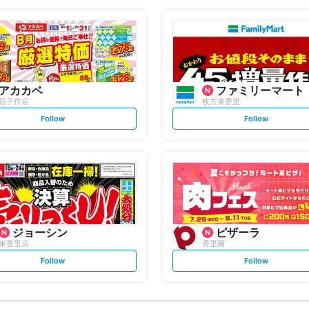
o
o
l
l
l
l
o
o
w
w
アカカベ
ファミリーマート
茄子作店
枚方東香里
s
s
Follow
Follow
e
e
t
t
f
f
o
o
l
l
l
l
o
o
w
w
ジョーシン
ピザーラ
東香里店
香里園
s
s
Follow
Follow
e
e
t
t
f
f
o
o
l
l
l
l