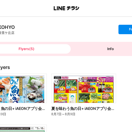
KOHYO
s
F
e
香里ケ丘店
t
f
o
l
l
Flyers
(
5
)
Info
o
w
lyers
夏を味わう魚の日+ iAEONアプリ会員さま限定割引実施:オモテ
夏を味わう魚の日+ iAEONアプリ会員さま限定割引実施:ウラ
月9日
8月7日
～
8月9日