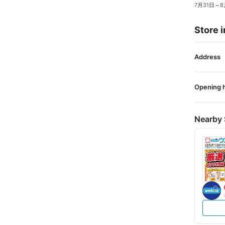
7月31日
～
8
Store i
Address
Opening 
Nearby 