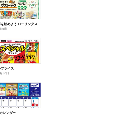
おうち備蓄を始めよう ローリングストック
月16日
ルプライス
8月30日
得カレンダー