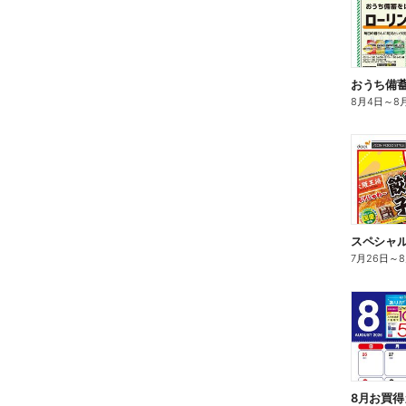
8月4日
～
8
スペシャ
7月26日
～
8月お買