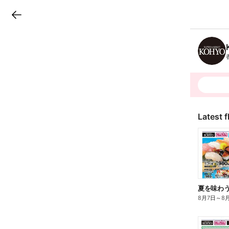
LINEチラシ
B
r
a
n
c
h
T
o
p
Latest f
8月7日
～
8