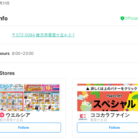
月31日
nfo
Officia
〒573-0084
枚方市香里ケ丘4-2-1
hours
8:00~23:00
Stores
ウエルシア
ココカラファイン
枚方香里ケ丘店
香里ケ丘店
s
s
Follow
Follow
e
e
t
t
f
f