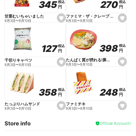
270
270
345
345
税込
税込
税込
税込
r
円
円
円
円
i
t
e
ファミマ・ザ・クレープ 生チョコ
甘栗むいちゃいました
s
s
8月3日
〜
8月10日
8月3日
〜
8月10日
e
e
t
t
f
f
a
a
v
v
o
o
398
398
127
127
税込
税込
税込
税込
r
r
円
円
円
円
i
i
t
t
e
e
たんぱく質が摂れる!豚しゃぶのパスタサラダ
千切りキャベツ
s
s
8月3日
〜
8月10日
8月3日
〜
8月10日
e
e
t
t
f
f
a
a
v
v
o
o
248
248
358
358
税込
税込
税込
税込
r
r
円
円
円
円
i
i
t
t
e
e
ファミチキ
たっぷりハムサンド
s
s
8月3日
〜
8月10日
8月3日
〜
8月10日
e
e
t
t
f
f
Store info
a
a
Official Account
v
v
o
o
r
r