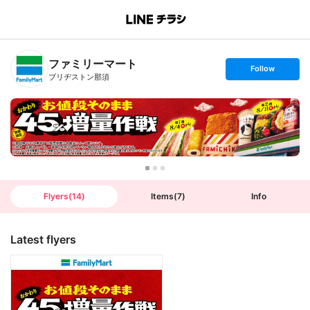
B
r
a
n
ファミリーマート
c
s
Follow
h
e
ブリヂストン那須
T
t
o
f
p
o
l
l
o
w
Flyers
(
14
)
Items
(
7
)
Info
Latest flyers