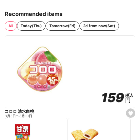
Recommended items
All
Today(Thu)
Tomorrow(Fri)
2d from now(Sat)
159
159
税込
税込
円
円
コロロ 清水白桃
s
8月3日
〜
8月10日
e
t
f
a
v
o