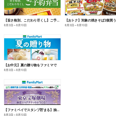
【旨さ格別、こだわり尽くし】ご予約弁当
8月3日
～
8月10日
8月3日
～
8月10日
【お中元】夏の贈り物をファミマで
8月3日
～
8月10日
【ファミペイでスタンプ貯まる】抽選でペアチケットが当たる!
8月3日
～
8月10日