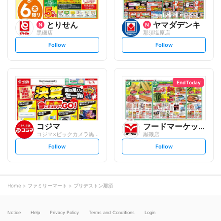
とりせん
ヤマダデンキ
黒磯店
那須塩原店
s
s
Follow
Follow
e
e
t
t
f
f
o
o
l
l
l
l
o
o
End Today
w
w
コジマ
フードマーケットオータニ
コジマ×ビックカメラ黒磯店
黒磯店
s
s
Follow
Follow
e
e
t
t
f
f
o
o
l
l
l
l
o
o
Home
ファミリーマート
ブリヂストン那須
w
w
Notice
Help
Privacy Policy
Terms and Conditions
Login