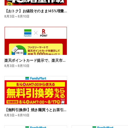
【おトク】お値段そのまま!45%増量作戦!
8月3日
～
8月10日
楽天ポイントカード提示で、楽天市場でのお買い物がおトクに!
8月3日
～
8月10日
【無料引換券!】焼き麺買うとお茶引換券貰える!
8月3日
～
8月10日