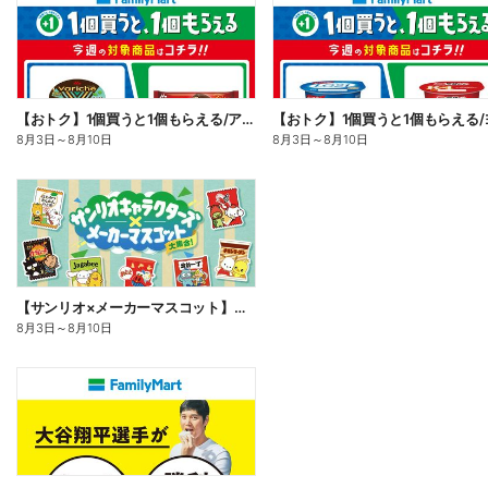
【おトク】1個買うと1個もらえる/アイス
8月3日
～
8月10日
8月3日
～
8月10日
【サンリオ×メーカーマスコット】オリジナルグッズ貰える!
8月3日
～
8月10日