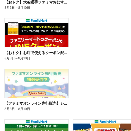
【おトク】大谷選手ファミマおむすび割
8月3日
～
8月10日
【おトク】お店で使えるクーポン配信中
8月3日
～
8月10日
【ファミマオンライン先行販売】シルバニアファミリー
8月3日
～
8月10日