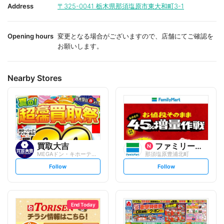
i
i
Address
〒325-0041
栃木県那須塩原市東大和町3-1
t
t
e
e
Opening hours
変更となる場合がございますので、店舗にてご確認を
お願いします。
Nearby Stores
買取大吉
ファミリーマート
MEGAドン・キホーテ黒磯店
那須塩原豊浦北町
s
s
Follow
Follow
e
e
t
t
f
f
o
o
l
l
l
l
o
o
End Today
w
w