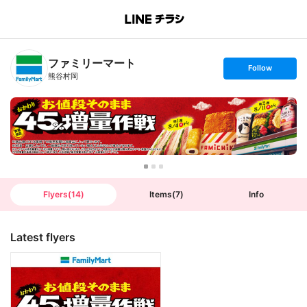
B
r
a
n
ファミリーマート
c
s
Follow
h
e
熊谷村岡
T
t
o
f
p
o
l
l
o
w
Flyers
(
14
)
Items
(
7
)
Info
Latest flyers