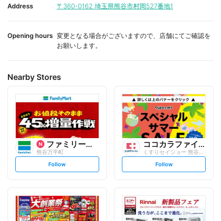
i
i
Address
〒360-0162
埼玉県熊谷市村岡527番地1
t
t
e
e
Opening hours
変更となる場合がございますので、店舗にてご確認を
お願いします。
Nearby Stores
ファミリーマート
ココカラファイン
熊谷万平町
くすりセイジョー 熊谷駅前店
s
s
Follow
Follow
e
e
t
t
f
f
o
o
l
l
l
l
o
o
w
w