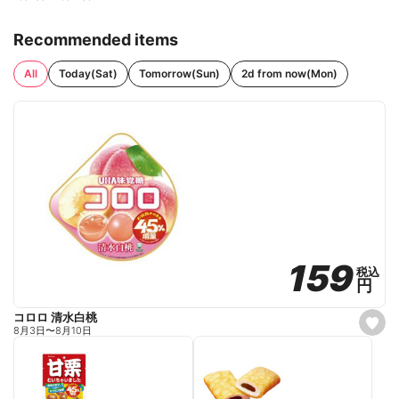
Recommended items
All
Today(Sat)
Tomorrow(Sun)
2d from now(Mon)
159
159
税込
税込
円
円
コロロ 清水白桃
s
8月3日
〜
8月10日
e
t
f
a
v
o