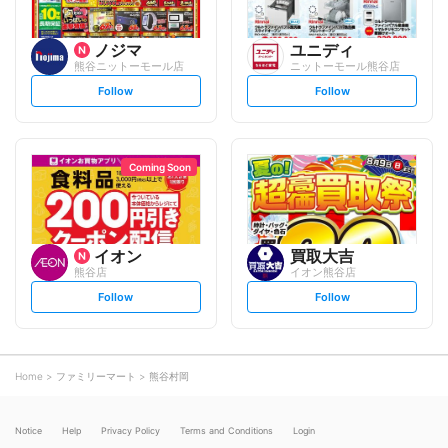
ノジマ
ユニディ
熊谷ニットーモール店
ニットーモール熊谷店
s
s
Follow
Follow
e
e
t
t
f
f
o
o
l
l
l
l
o
o
Coming Soon
w
w
イオン
買取大吉
熊谷店
イオン熊谷店
s
s
Follow
Follow
e
e
t
t
f
f
o
o
l
l
l
l
o
o
Home
ファミリーマート
熊谷村岡
w
w
Notice
Help
Privacy Policy
Terms and Conditions
Login