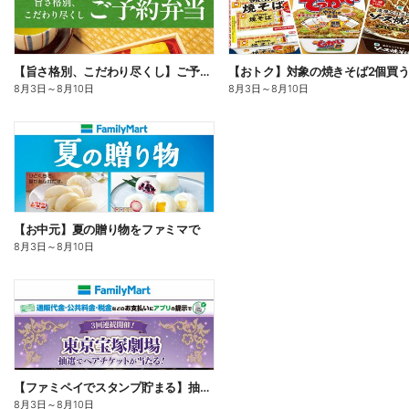
【旨さ格別、こだわり尽くし】ご予約弁当
8月3日
～
8月10日
8月3日
～
8月10日
【お中元】夏の贈り物をファミマで
8月3日
～
8月10日
【ファミペイでスタンプ貯まる】抽選でペアチケットが当たる!
8月3日
～
8月10日