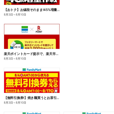
【おトク】お値段そのまま!45%増量作戦!
8月3日
～
8月10日
楽天ポイントカード提示で、楽天市場でのお買い物がおトクに!
8月3日
～
8月10日
【無料引換券!】焼き麺買うとお茶引換券貰える!
8月3日
～
8月10日