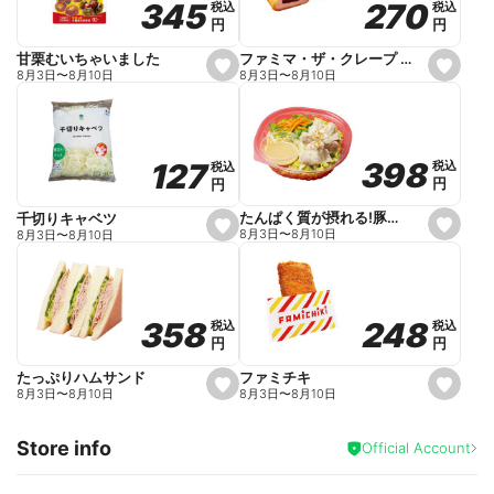
270
270
345
345
税込
税込
税込
税込
r
円
円
円
円
i
t
e
ファミマ・ザ・クレープ 生チョコ
甘栗むいちゃいました
s
s
8月3日
〜
8月10日
8月3日
〜
8月10日
e
e
t
t
f
f
a
a
v
v
o
o
398
398
127
127
税込
税込
税込
税込
r
r
円
円
円
円
i
i
t
t
e
e
たんぱく質が摂れる!豚しゃぶのパスタサラダ
千切りキャベツ
s
s
8月3日
〜
8月10日
8月3日
〜
8月10日
e
e
t
t
f
f
a
a
v
v
o
o
248
248
358
358
税込
税込
税込
税込
r
r
円
円
円
円
i
i
t
t
e
e
ファミチキ
たっぷりハムサンド
s
s
8月3日
〜
8月10日
8月3日
〜
8月10日
e
e
t
t
f
f
Store info
a
a
Official Account
v
v
o
o
r
r