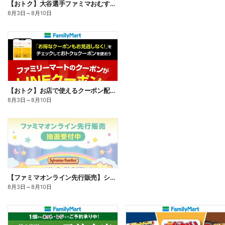
【おトク】大谷選手ファミマおむすび割
8月3日
～
8月10日
【おトク】お店で使えるクーポン配信中
8月3日
～
8月10日
【ファミマオンライン先行販売】シルバニアファミリー
8月3日
～
8月10日