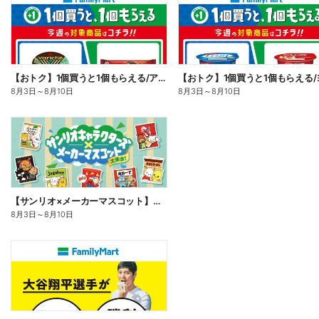
【おトク】1個買うと1個もらえる/アイス
8月3日
～
8月10日
8月3日
～
8月10日
【サンリオ×メーカーマスコット】オリジナルグッズ貰える!
8月3日
～
8月10日