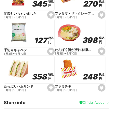
270
270
345
345
税込
税込
税込
税込
r
円
円
円
円
i
t
e
ファミマ・ザ・クレープ 生チョコ
甘栗むいちゃいました
s
s
8月3日
〜
8月10日
8月3日
〜
8月10日
e
e
t
t
f
f
a
a
v
v
o
o
398
398
127
127
税込
税込
税込
税込
r
r
円
円
円
円
i
i
t
t
e
e
たんぱく質が摂れる!豚しゃぶのパスタサラダ
千切りキャベツ
s
s
8月3日
〜
8月10日
8月3日
〜
8月10日
e
e
t
t
f
f
a
a
v
v
o
o
248
248
358
358
税込
税込
税込
税込
r
r
円
円
円
円
i
i
t
t
e
e
ファミチキ
たっぷりハムサンド
s
s
8月3日
〜
8月10日
8月3日
〜
8月10日
e
e
t
t
f
f
Store info
a
a
Official Account
v
v
o
o
r
r