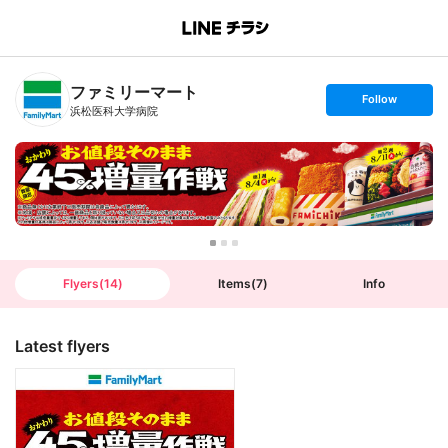
B
r
a
n
ファミリーマート
c
s
Follow
h
e
浜松医科大学病院
T
t
o
f
p
o
l
l
o
w
Flyers
(
14
)
Items
(
7
)
Info
Latest flyers