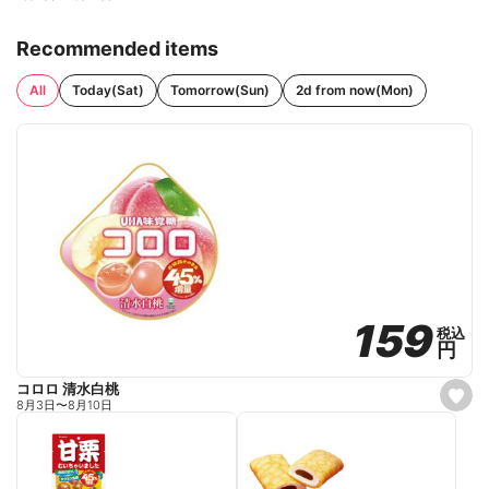
Recommended items
All
Today(Sat)
Tomorrow(Sun)
2d from now(Mon)
159
159
税込
税込
円
円
コロロ 清水白桃
s
8月3日
〜
8月10日
e
t
f
a
v
o