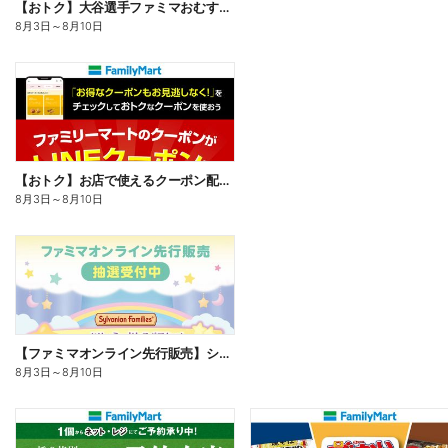
【おトク】大谷選手ファミマおむすび割
8月3日
～
8月10日
【おトク】お店で使えるクーポン配信中
8月3日
～
8月10日
【ファミマオンライン先行販売】シルバニアファミリー
8月3日
～
8月10日