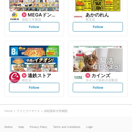
MEGAドン・キホーテ
あかのれん
浜松三方原店
有玉店
s
s
Follow
Follow
e
e
t
t
f
f
o
o
l
l
l
l
o
o
w
w
遠鉄ストア
カインズ
初生店
カインズ浜松小豆餅店
s
s
Follow
Follow
e
e
t
t
f
f
o
o
l
l
l
l
o
o
Home
ファミリーマート
浜松医科大学病院
w
w
Notice
Help
Privacy Policy
Terms and Conditions
Login