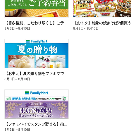
【旨さ格別、こだわり尽くし】ご予約弁当
8月3日
～
8月10日
8月3日
～
8月10日
【お中元】夏の贈り物をファミマで
8月3日
～
8月10日
【ファミペイでスタンプ貯まる】抽選でペアチケットが当たる!
8月3日
～
8月10日