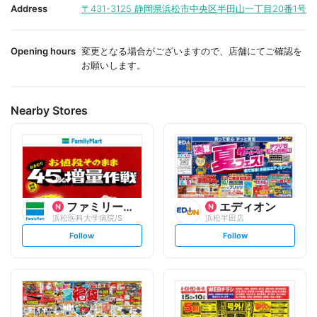
i
i
Address
〒431-3125
静岡県浜松市中央区半田山一丁目20番1号
t
t
e
e
Opening hours
変更となる場合がございますので、店舗にてご確認を
お願いします。
Nearby Stores
ファミリーマート
エディオン
浜松医科大学病院/S
浜松半田店
s
s
Follow
Follow
e
e
t
t
f
f
o
o
l
l
l
l
o
o
w
w