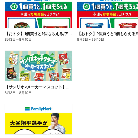
【おトク】1個買うと1個もらえる/アイス
8月3日
～
8月10日
8月3日
～
8月10日
【サンリオ×メーカーマスコット】オリジナルグッズ貰える!
8月3日
～
8月10日