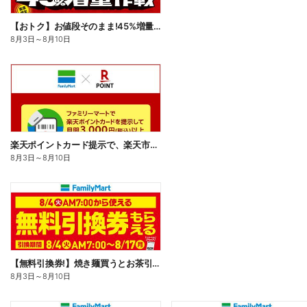
【おトク】お値段そのまま!45%増量作戦!
8月3日
～
8月10日
楽天ポイントカード提示で、楽天市場でのお買い物がおトクに!
8月3日
～
8月10日
【無料引換券!】焼き麺買うとお茶引換券貰える!
8月3日
～
8月10日