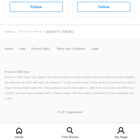
s
s
Follow
Follow
e
e
t
t
f
f
o
o
l
l
l
l
o
o
Home
ファミリーマート
阪急神戸三宮駅西口
w
w
Notice
Help
Privacy Policy
Terms and Conditions
Login
Prices in LINE Flyer
Prices in LINE Flyer may appear with tax included or both included and excluded. Products eligible
for reduced tax (8%) will have an asterisk (＊) next to their price. Some products have prices that in
clude trailing digits below ¥1. These prices may be truncated in LINE Flyer but could still affect you
r total if you purchase multiple items. Please check with the store in question for more detailed pric
e info.
©
LY Corporation
Home
Find Stores
My Page