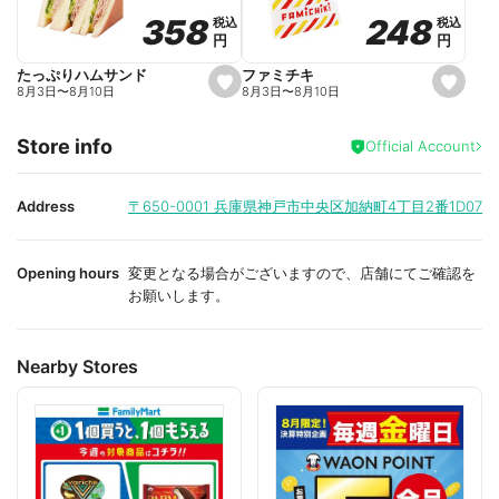
o
o
248
248
358
358
税込
税込
税込
税込
r
r
円
円
円
円
i
i
t
t
e
e
ファミチキ
たっぷりハムサンド
s
s
8月3日
〜
8月10日
8月3日
〜
8月10日
e
e
t
t
f
f
Store info
a
a
Official Account
v
v
o
o
r
r
i
i
Address
〒650-0001
兵庫県神戸市中央区加納町4丁目2番1D07
t
t
e
e
Opening hours
変更となる場合がございますので、店舗にてご確認を
お願いします。
Nearby Stores