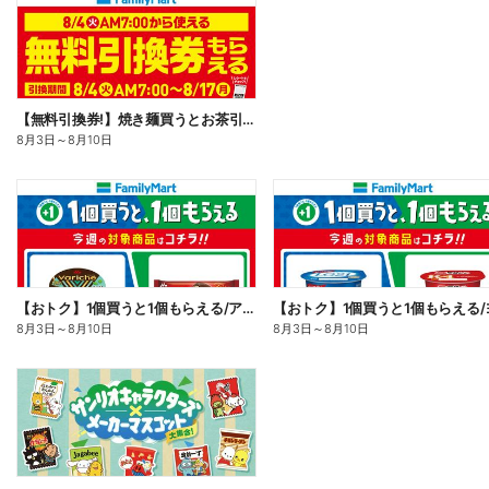
【無料引換券!】焼き麺買うとお茶引換券貰える!
8月3日
～
8月10日
【おトク】1個買うと1個もらえる/アイス
8月3日
～
8月10日
8月3日
～
8月10日