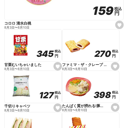
159
159
税込
税込
円
円
コロロ 清水白桃
s
8月3日
〜
8月10日
e
t
f
a
v
o
270
270
345
345
税込
税込
税込
税込
r
円
円
円
円
i
t
e
ファミマ・ザ・クレープ 生チョコ
甘栗むいちゃいました
s
s
8月3日
〜
8月10日
8月3日
〜
8月10日
e
e
t
t
f
f
a
a
v
v
o
o
398
398
127
127
税込
税込
税込
税込
r
r
円
円
円
円
i
i
t
t
e
e
たんぱく質が摂れる!豚しゃぶのパスタサラダ
千切りキャベツ
s
s
8月3日
〜
8月10日
8月3日
〜
8月10日
e
e
t
t
f
f
a
a
v
v