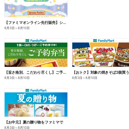
【ファミマオンライン先行販売】シルバニアファミリー
8月3日
～
8月10日
【旨さ格別、こだわり尽くし】ご予約弁当
8月3日
～
8月10日
8月3日
～
8月10日
【お中元】夏の贈り物をファミマで
8月3日
～
8月10日