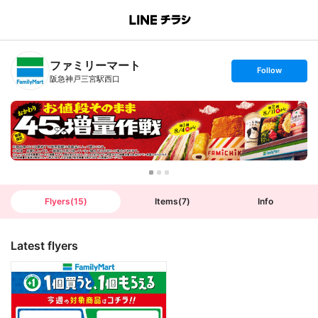
B
r
a
n
ファミリーマート
c
s
Follow
h
e
阪急神戸三宮駅西口
T
t
o
f
p
o
l
l
o
w
Flyers
(
15
)
Items
(
7
)
Info
Latest flyers