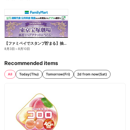
【ファミペイでスタンプ貯まる】抽選でペアチケットが当たる!
8月3日
～
8月10日
Recommended items
All
Today(Thu)
Tomorrow(Fri)
2d from now(Sat)