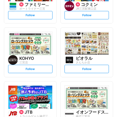
ファミリーマート
コクミン
ポートライナー三宮
JR三宮駅東口店
s
s
Follow
Follow
e
e
t
t
f
f
o
o
l
l
l
l
o
o
w
w
KOHYO
ビオラル
三宮店
さんちか店
s
s
Follow
Follow
e
e
t
t
f
f
o
o
l
l
l
l
o
o
w
w
JTB
イオンフードスタイル
トラベルゲート神戸三ノ宮
神戸三宮店