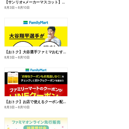
【サンリオ×メーカーマスコット】オリジナルグッズ貰える!
8月3日
～
8月10日
【おトク】大谷選手ファミマおむすび割
8月3日
～
8月10日
【おトク】お店で使えるクーポン配信中
8月3日
～
8月10日