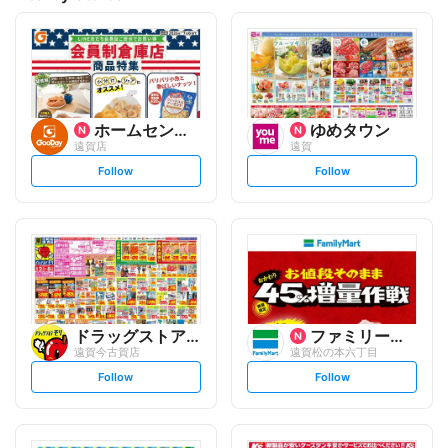
ホームセンター グッデイ
ゆめタウン
遠賀店
遠賀
s
s
Follow
Follow
e
e
t
t
f
f
o
o
l
l
l
l
o
o
w
w
ドラッグストアモリ
ファミリーマート
遠賀今古賀店
遠賀松の本六丁目
s
s
Follow
Follow
e
e
t
t
f
f
o
o
l
l
l
l