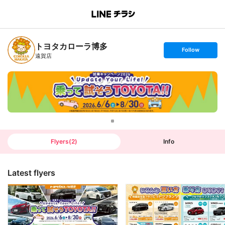
B
r
a
n
トヨタカローラ博多
c
s
Follow
h
e
遠賀店
T
t
o
f
p
o
l
l
o
w
Flyers
(
2
)
Info
Latest flyers