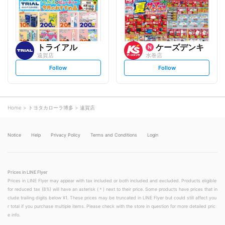
o
o
w
w
トライアル
ケーズデンキ
遠賀店
水巻店
s
s
Follow
Follow
e
e
t
t
f
f
o
o
l
l
l
l
o
o
Home
トヨタカローラ博多
遠賀店
w
w
Notice
Help
Privacy Policy
Terms and Conditions
Login
Prices in LINE Flyer
Prices in LINE Flyer may appear with tax included or both included and excluded. Products eligible
for reduced tax (8%) will have an asterisk (＊) next to their price. Some products have prices that in
clude trailing digits below ¥1. These prices may be truncated in LINE Flyer but could still affect you
r total if you purchase multiple items. Please check with the store in question for more detailed pric
e info.