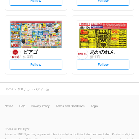
s
s
Follow
Follow
e
e
t
t
f
f
o
o
l
l
l
l
o
o
w
w
ピアゴ
あかのれん
佐屋店
蟹江店
s
s
Follow
Follow
e
e
t
t
f
f
o
o
l
l
l
l
o
o
Home
ヤマナカ
パディー店
w
w
Notice
Help
Privacy Policy
Terms and Conditions
Login
Prices in LINE Flyer
Prices in LINE Flyer may appear with tax included or both included and excluded. Products eligible