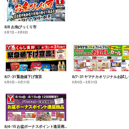
8/8 お魚びっくり市
8月7日
～
8月8日
8/7-31 緊急値下げ宣言
8月6日
～
8月31日
8月6日
～
8月31日
8/4-15 お盆ボーナスポイント進呈商品