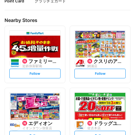
Point Card
グラッチェカード
Nearby Stores
ファミリーマート
クスリのアオキ
近鉄弥富駅南
鯏浦店
s
s
Follow
Follow
e
e
t
t
f
f
o
o
l
l
l
l
o
o
w
w
エディオン
ドラッグユタカ
イオンタウン弥富店
佐古木店