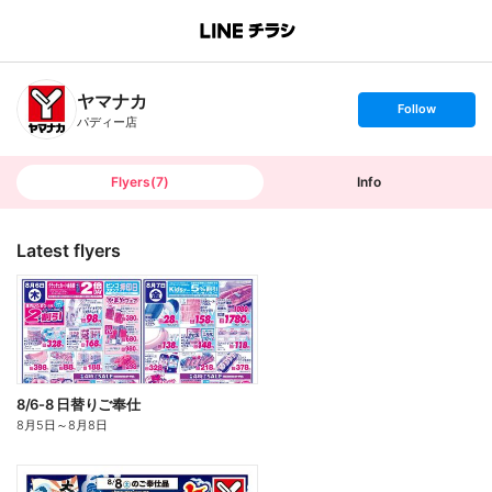
B
r
a
n
ヤマナカ
c
s
Follow
h
e
パディー店
T
t
o
f
p
o
l
l
Flyers
(
7
)
Info
o
w
Latest flyers
8/6-8 日替りご奉仕
8月5日
～
8月8日