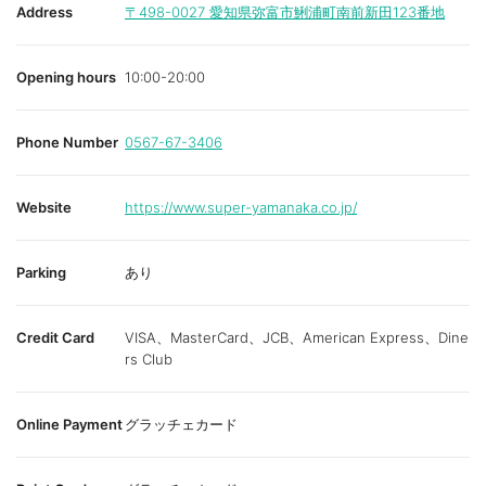
Address
〒498-0027
愛知県弥富市鯏浦町南前新田123番地
Opening hours
10:00-20:00
Phone Number
0567-67-3406
Website
https://www.super-yamanaka.co.jp/
Parking
あり
Credit Card
VISA、MasterCard、JCB、American Express、Dine
rs Club
Online Payment
グラッチェカード