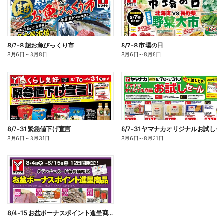
8/7-8 超お魚びっくり市
8/7-8 市場の日
8月6日
～
8月8日
8月6日
～
8月8日
8/7-31 緊急値下げ宣言
8月6日
～
8月31日
8月6日
～
8月31日
8/4-15 お盆ボーナスポイント進呈商品