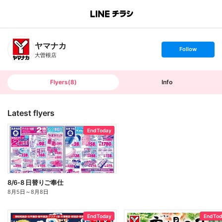
B
r
a
n
ヤマナカ
c
s
Follow
h
e
大曽根店
T
t
o
f
p
o
l
l
Flyers
(
8
)
Info
o
w
Latest flyers
End Today
8/6-8 日替りご奉仕
8月5日
～
8月8日
End Today
End To