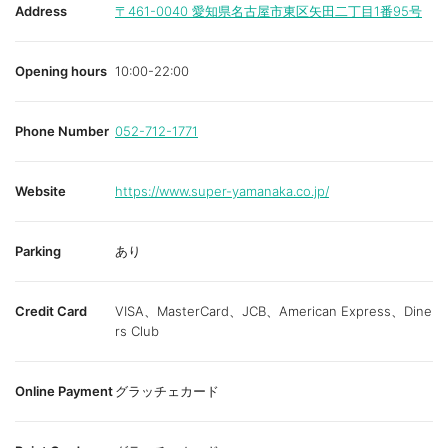
Address
〒461-0040
愛知県名古屋市東区矢田二丁目1番95号
Opening hours
10:00-22:00
Phone Number
052-712-1771
Website
https://www.super-yamanaka.co.jp/
Parking
あり
Credit Card
VISA、MasterCard、JCB、American Express、Dine
rs Club
Online Payment
グラッチェカード