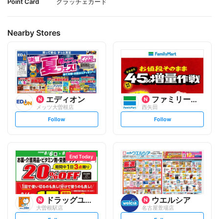
Point Card
グラッチェカード
Nearby Stores
エディオン
ファミリーマート
メッツ大曽根店
西矢田
s
s
Follow
Follow
e
e
t
t
f
f
o
o
l
l
l
l
o
o
End Today
w
w
ドラッグユタカ
ウエルシア
大曽根駅店
名古屋萱場店