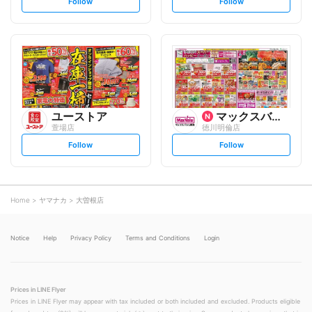
s
s
Follow
Follow
e
e
t
t
f
f
o
o
l
l
l
l
o
o
w
w
ユーストア
マックスバリュ
萱場店
徳川明倫店
s
s
Follow
Follow
e
e
t
t
f
f
o
o
l
l
l
l
o
o
Home
ヤマナカ
大曽根店
w
w
Notice
Help
Privacy Policy
Terms and Conditions
Login
Prices in LINE Flyer
Prices in LINE Flyer may appear with tax included or both included and excluded. Products eligible