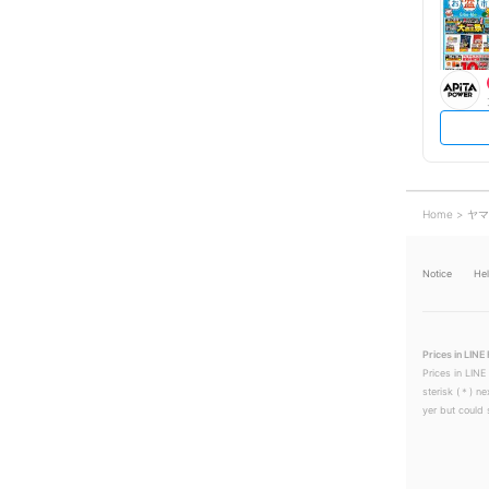
Home
ヤマ
Notice
He
Prices in LINE 
Prices in LINE
sterisk (＊) ne
yer but could s