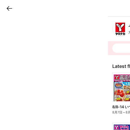
LINEチラシ
B
r
a
n
c
h
T
o
p
Latest f
8/8-14
8月7日
～
8