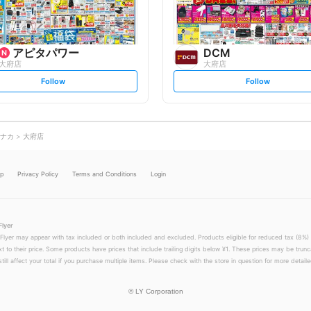
アピタパワー
DCM
大府店
大府店
s
s
Follow
Follow
e
e
t
t
f
f
o
o
l
l
l
l
o
o
ナカ
大府店
w
w
lp
Privacy Policy
Terms and Conditions
Login
Flyer
 Flyer may appear with tax included or both included and excluded. Products eligible for reduced tax (8%) 
xt to their price. Some products have prices that include trailing digits below ¥1. These prices may be trunc
till affect your total if you purchase multiple items. Please check with the store in question for more detailed
©
LY Corporation