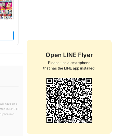
Open LINE Flyer
Please use a smartphone

that has the LINE app installed.
will have an a
ated in LINE Fl
 price info.