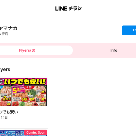
ヤマナカ
s
F
e
大府店
t
f
o
l
l
Flyers
(
3
)
Info
o
w
lyers
 いつでも安い
月14日
Coming Soon