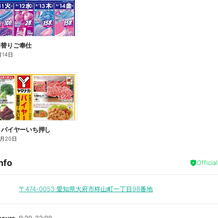
4 日替りご奉仕
月14日
/20 バイヤーいち押し
8月20日
nfo
Officia
〒474-0053
愛知県大府市柊山町一丁目98番地