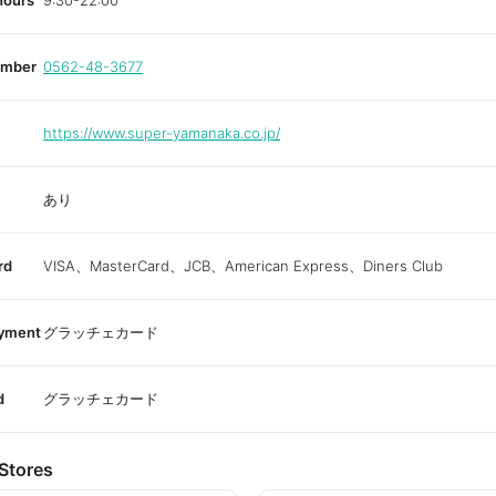
hours
9:30-22:00
umber
0562-48-3677
https://www.super-yamanaka.co.jp/
あり
rd
VISA、MasterCard、JCB、American Express、Diners Club
ayment
グラッチェカード
d
グラッチェカード
Stores