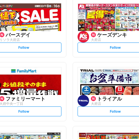
バースデイ
ケーズデンキ
リソラ大府店
大府店
s
s
Follow
Follow
e
e
t
t
f
f
o
o
l
l
l
l
o
o
w
w
ファミリーマート
トライアル
大府中央一丁目
大府店
s
s
Follow
Follow
e
e
t
t
f
f
o
o
l
l
l
l
o
o
w
w