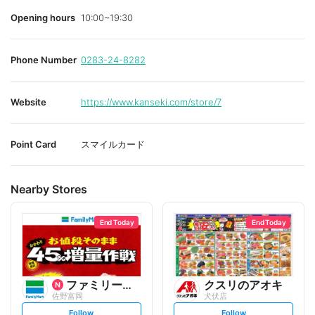
Opening hours
10:00~19:30
Phone Number
0283-24-8282
Website
https://www.kanseki.com/store/7
Point Card
スマイルカード
Nearby Stores
End Today
End Today
ファミリーマート
クスリのアオキ
佐野富岡
犬伏店
s
s
Follow
Follow