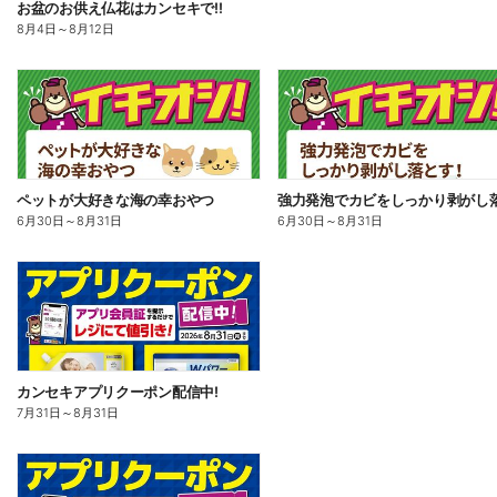
お盆のお供え仏花はカンセキで!!
8月4日
～
8月12日
ペットが大好きな海の幸おやつ
強力発泡でカビをしっかり剥がし落
6月30日
～
8月31日
6月30日
～
8月31日
カンセキアプリクーポン配信中!
7月31日
～
8月31日