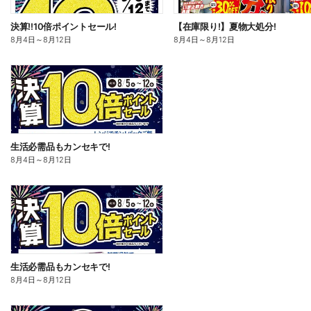
決算!!10倍ポイントセール!
【在庫限り!】夏物大処分!
8月4日
～
8月12日
8月4日
～
8月12日
生活必需品もカンセキで!
8月4日
～
8月12日
生活必需品もカンセキで!
8月4日
～
8月12日