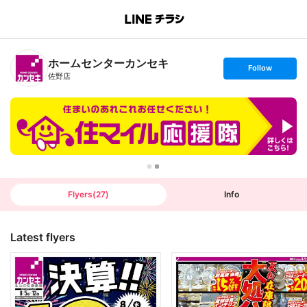
B
r
a
n
ホームセンターカンセキ
c
s
Follow
h
e
佐野店
T
t
o
f
p
o
l
l
o
w
Flyers
(
27
)
Info
Latest flyers