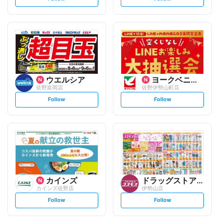
e
e
t
t
f
f
o
o
l
l
l
l
o
o
w
w
ウエルシア
ヨークベニマル
佐野富岡店
佐野伊勢山町店
s
s
Follow
Follow
e
e
t
t
f
f
o
o
l
l
l
l
o
o
w
w
カインズ
ドラッグストアコスモス
カインズ佐野店
伊勢山店
s
s
Follow
Follow
e
e
t
t
f
f