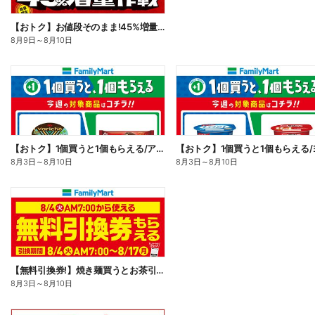
【おトク】お値段そのまま!45%増量作戦!
8月9日
～
8月10日
【おトク】1個買うと1個もらえる/アイス
8月3日
～
8月10日
8月3日
～
8月10日
【無料引換券!】焼き麺買うとお茶引換券貰える!
8月3日
～
8月10日