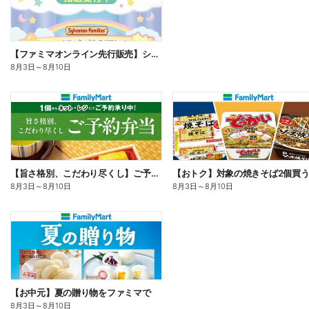
【ファミマオンライン先行販売】シルバニアファミリー
8月3日
～
8月10日
【旨さ格別、こだわり尽くし】ご予約弁当
8月3日
～
8月10日
8月3日
～
8月10日
【お中元】夏の贈り物をファミマで
8月3日
～
8月10日