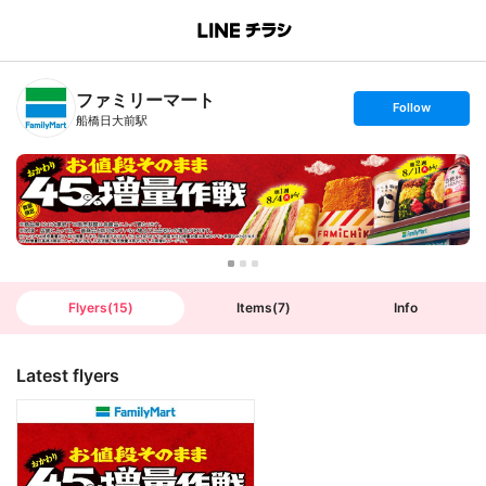
B
r
a
n
ファミリーマート
c
s
Follow
h
e
船橋日大前駅
T
t
o
f
p
o
l
l
o
w
Flyers
(
15
)
Items
(
7
)
Info
Latest flyers