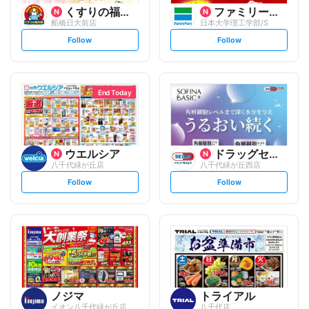
くすりの福太郎
ファミリーマート
船橋日大前店
日本大学理工学部/S
s
s
Follow
Follow
e
e
t
t
f
f
o
o
l
l
l
l
o
o
End Today
w
w
ウエルシア
ドラッグセイムス
八千代緑が丘店
八千代緑が丘西店
s
s
Follow
Follow
e
e
t
t
f
f
o
o
l
l
l
l
o
o
w
w
ノジマ
トライアル
イオン八千代緑が丘店
八千代店