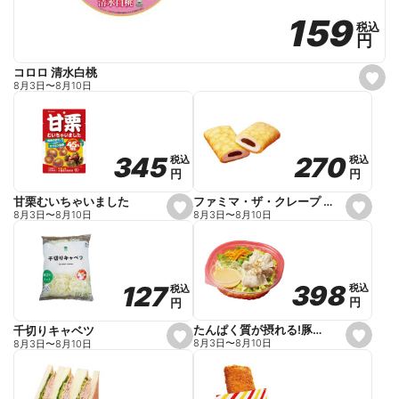
159
159
税込
税込
円
円
コロロ 清水白桃
s
8月3日
〜
8月10日
e
t
f
a
v
o
270
270
345
345
税込
税込
税込
税込
r
円
円
円
円
i
t
e
ファミマ・ザ・クレープ 生チョコ
甘栗むいちゃいました
s
s
8月3日
〜
8月10日
8月3日
〜
8月10日
e
e
t
t
f
f
a
a
v
v
o
o
398
398
127
127
税込
税込
税込
税込
r
r
円
円
円
円
i
i
t
t
e
e
たんぱく質が摂れる!豚しゃぶのパスタサラダ
千切りキャベツ
s
s
8月3日
〜
8月10日
8月3日
〜
8月10日
e
e
t
t
f
f
a
a
v
v