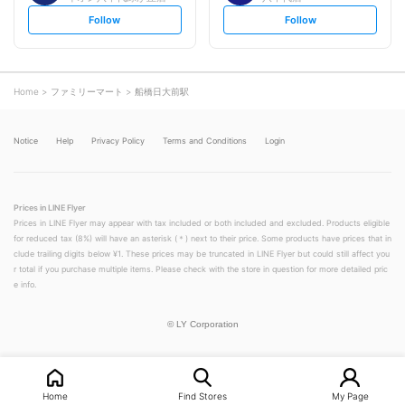
s
s
Follow
Follow
e
e
t
t
f
f
o
o
l
l
l
l
o
o
Home
ファミリーマート
船橋日大前駅
w
w
Notice
Help
Privacy Policy
Terms and Conditions
Login
Prices in LINE Flyer
Prices in LINE Flyer may appear with tax included or both included and excluded. Products eligible
for reduced tax (8%) will have an asterisk (＊) next to their price. Some products have prices that in
clude trailing digits below ¥1. These prices may be truncated in LINE Flyer but could still affect you
r total if you purchase multiple items. Please check with the store in question for more detailed pric
e info.
©
LY Corporation
Home
Find Stores
My Page