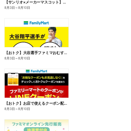
【サンリオ×メーカーマスコット】オリジナルグッズ貰える!
8月3日
～
8月10日
【おトク】大谷選手ファミマおむすび割
8月3日
～
8月10日
【おトク】お店で使えるクーポン配信中
8月3日
～
8月10日