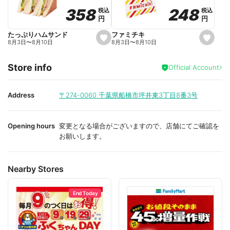
o
o
248
248
358
358
税込
税込
税込
税込
r
r
円
円
円
円
i
i
t
t
e
e
ファミチキ
たっぷりハムサンド
s
s
8月3日
〜
8月10日
8月3日
〜
8月10日
e
e
t
t
f
f
Store info
a
a
Official Account
v
v
o
o
r
r
i
i
Address
〒274-0060
千葉県船橋市坪井東3丁目8番3号
t
t
e
e
Opening hours
変更となる場合がございますので、店舗にてご確認を
お願いします。
Nearby Stores
End Today