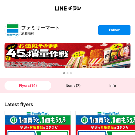
B
r
a
n
ファミリーマート
c
s
Follow
h
e
浦和高砂
T
t
o
f
p
o
l
l
o
w
Flyers
(
14
)
Items
(
7
)
Info
Latest flyers