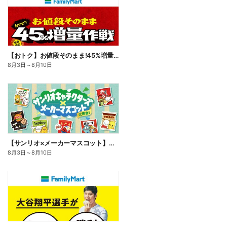
【おトク】お値段そのまま!45%増量作戦!
8月3日
～
8月10日
【サンリオ×メーカーマスコット】オリジナルグッズ貰える!
8月3日
～
8月10日