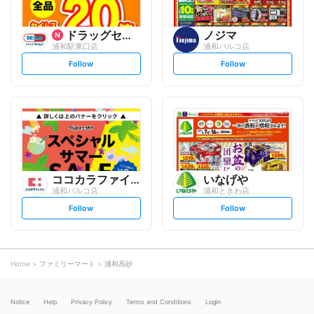
ドラッグセイムス
ノジマ
浦和駅東口店
浦和パルコ店
s
s
Follow
Follow
e
e
t
t
f
f
o
o
l
l
l
l
o
o
w
w
ココカラファイン
いなげや
浦和パルコ店
浦和ときわ店
s
s
Follow
Follow
e
e
t
t
f
f
o
o
l
l
l
l
o
o
Home
ファミリーマート
浦和高砂
w
w
Notice
Help
Privacy Policy
Terms and Conditions
Login