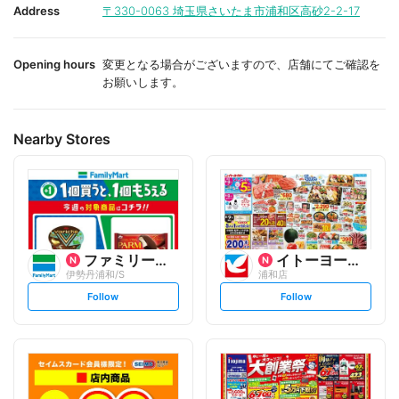
i
i
Address
〒330-0063
埼玉県さいたま市浦和区高砂2-2-17
t
t
e
e
Opening hours
変更となる場合がございますので、店舗にてご確認を
お願いします。
Nearby Stores
ファミリーマート
イトーヨーカ堂
伊勢丹浦和/S
浦和店
s
s
Follow
Follow
e
e
t
t
f
f
o
o
l
l
l
l
o
o
w
w