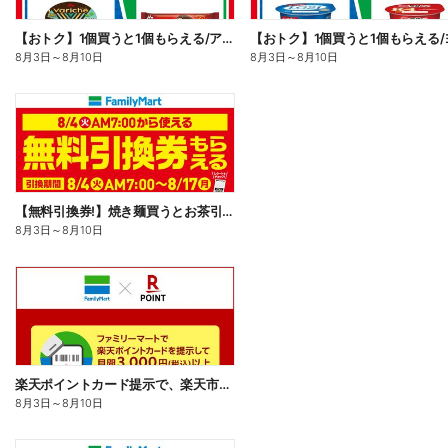
【おトク】1個買うと1個もらえる/アイス
8月3日
～
8月10日
8月3日
～
8月10日
【無料引換券!】焼き麺買うとお茶引換券貰える!
8月3日
～
8月10日
楽天ポイントカード提示で、楽天市場でのお買い物がおトクに!
8月3日
～
8月10日