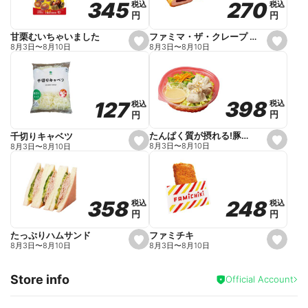
270
270
345
345
税込
税込
税込
税込
r
円
円
円
円
i
t
e
ファミマ・ザ・クレープ 生チョコ
甘栗むいちゃいました
s
s
8月3日
〜
8月10日
8月3日
〜
8月10日
e
e
t
t
f
f
a
a
v
v
o
o
398
398
127
127
税込
税込
税込
税込
r
r
円
円
円
円
i
i
t
t
e
e
たんぱく質が摂れる!豚しゃぶのパスタサラダ
千切りキャベツ
s
s
8月3日
〜
8月10日
8月3日
〜
8月10日
e
e
t
t
f
f
a
a
v
v
o
o
248
248
358
358
税込
税込
税込
税込
r
r
円
円
円
円
i
i
t
t
e
e
ファミチキ
たっぷりハムサンド
s
s
8月3日
〜
8月10日
8月3日
〜
8月10日
e
e
t
t
f
f
Store info
a
a
Official Account
v
v
o
o
r
r