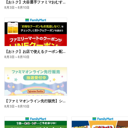
【おトク】大谷選手ファミマおむすび割
8月3日
～
8月10日
【おトク】お店で使えるクーポン配信中
8月3日
～
8月10日
【ファミマオンライン先行販売】シルバニアファミリー
8月3日
～
8月10日