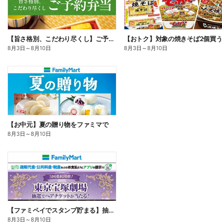
【旨さ格別、こだわり尽くし】ご予約弁当
8月3日
～
8月10日
8月3日
～
8月10日
【お中元】夏の贈り物をファミマで
8月3日
～
8月10日
【ファミペイでスタンプ貯まる】抽選でペアチケットが当たる!
8月3日
～
8月10日