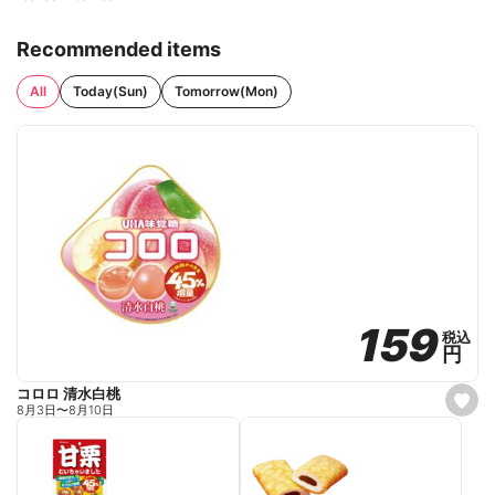
Recommended items
All
Today(Sun)
Tomorrow(Mon)
159
159
税込
税込
円
円
コロロ 清水白桃
s
8月3日
〜
8月10日
e
t
f
a
v
o