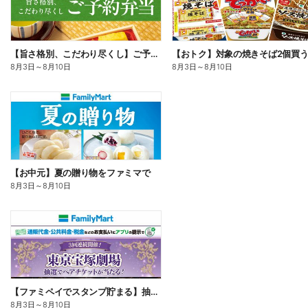
【旨さ格別、こだわり尽くし】ご予約弁当
8月3日
～
8月10日
8月3日
～
8月10日
【お中元】夏の贈り物をファミマで
8月3日
～
8月10日
【ファミペイでスタンプ貯まる】抽選でペアチケットが当たる!
8月3日
～
8月10日