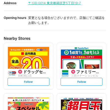
i
i
Address
〒108-0014
東京都港区芝5丁目19-7
t
t
e
e
Opening hours
変更となる場合がございますので、店舗にてご確認を
お願いします。
Nearby Stores
ドラッグセイムス
ファミリーマート
田町西口店
三田ステーションビル
s
s
Follow
Follow
e
e
t
t
f
f
o
o
l
l
l
l
o
o
w
w