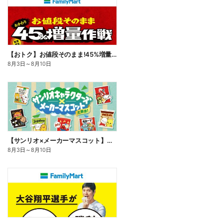
【おトク】お値段そのまま!45%増量作戦!
8月3日
～
8月10日
【サンリオ×メーカーマスコット】オリジナルグッズ貰える!
8月3日
～
8月10日