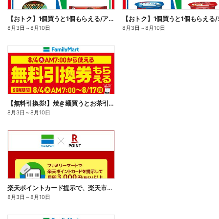
【おトク】1個買うと1個もらえる/アイス
8月3日
～
8月10日
8月3日
～
8月10日
【無料引換券!】焼き麺買うとお茶引換券貰える!
8月3日
～
8月10日
楽天ポイントカード提示で、楽天市場でのお買い物がおトクに!
8月3日
～
8月10日