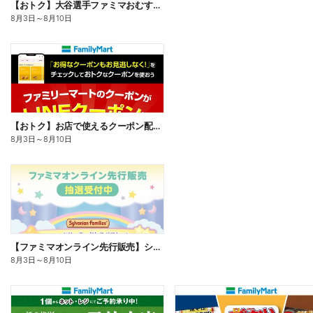
【おトク】大谷選手ファミマおむすび割
8月3日
～
8月10日
【おトク】お店で使えるクーポン配信中
8月3日
～
8月10日
【ファミマオンライン先行販売】シルバニアファミリー
8月3日
～
8月10日