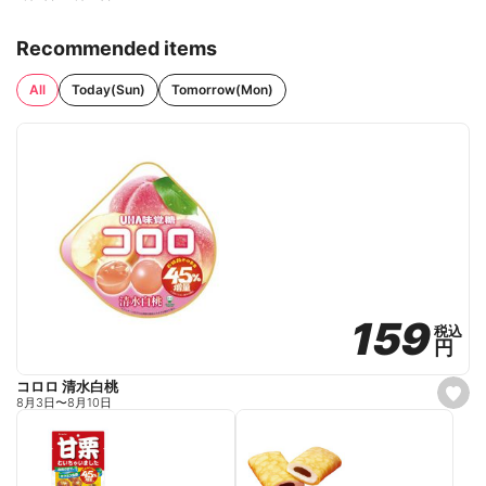
Recommended items
All
Today(Sun)
Tomorrow(Mon)
159
159
税込
税込
円
円
コロロ 清水白桃
s
8月3日
〜
8月10日
e
t
f
a
v
o