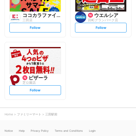
ココカラファイン
ウエルシア
三田店
田町グランパーク店
s
s
Follow
Follow
e
e
t
t
f
f
o
o
l
l
l
l
o
o
w
w
ピザーラ
芝公園店
s
Follow
e
t
f
o
l
l
o
Home
ファミリーマート
三田駅前
w
Notice
Help
Privacy Policy
Terms and Conditions
Login