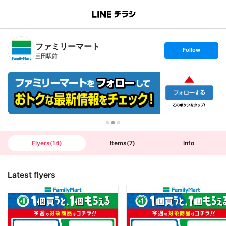
B
r
a
n
ファミリーマート
c
s
Follow
h
e
三田駅前
T
t
o
f
p
o
l
l
o
w
Flyers
(
14
)
Items
(
7
)
Info
Latest flyers