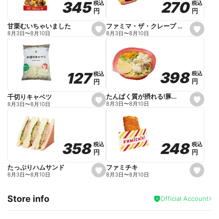
270
270
345
345
税込
税込
税込
税込
r
円
円
円
円
i
t
e
ファミマ・ザ・クレープ 生チョコ
甘栗むいちゃいました
s
s
8月3日
〜
8月10日
8月3日
〜
8月10日
e
e
t
t
f
f
a
a
v
v
o
o
398
398
127
127
税込
税込
税込
税込
r
r
円
円
円
円
i
i
t
t
e
e
たんぱく質が摂れる!豚しゃぶのパスタサラダ
千切りキャベツ
s
s
8月3日
〜
8月10日
8月3日
〜
8月10日
e
e
t
t
f
f
a
a
v
v
o
o
248
248
358
358
税込
税込
税込
税込
r
r
円
円
円
円
i
i
t
t
e
e
ファミチキ
たっぷりハムサンド
s
s
8月3日
〜
8月10日
8月3日
〜
8月10日
e
e
t
t
f
f
Store info
a
a
Official Account
v
v
o
o
r
r