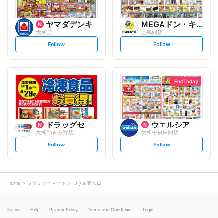
ヤマダデンキ
MEGAドン・キホーテ
大和店
上鶴間店
s
s
Follow
Follow
e
e
t
t
f
f
o
o
l
l
l
l
o
o
End Today
w
w
ドラッグセイムス
ウエルシア
大和つきみ野店
大和中央林間店
s
s
Follow
Follow
e
e
t
t
f
f
o
o
l
l
l
l
o
o
Home
ファミリーマート
つきみ野入口
w
w
Notice
Help
Privacy Policy
Terms and Conditions
Login