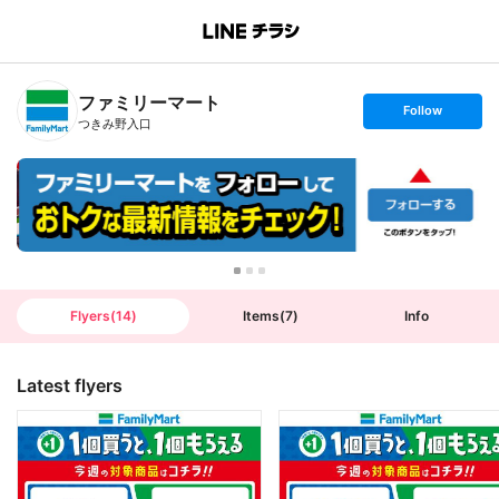
B
r
a
n
ファミリーマート
c
s
Follow
h
e
つきみ野入口
T
t
o
f
p
o
l
l
o
w
Flyers
(
14
)
Items
(
7
)
Info
Latest flyers