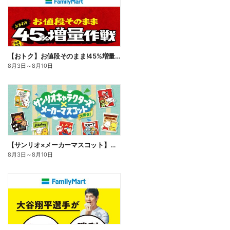
【おトク】お値段そのまま!45%増量作戦!
8月3日
～
8月10日
【サンリオ×メーカーマスコット】オリジナルグッズ貰える!
8月3日
～
8月10日