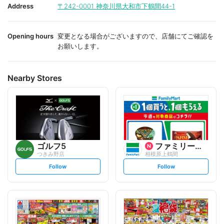
i
i
Address
〒242-0001
神奈川県大和市下鶴間44-1
t
t
e
e
Opening hours
変更となる場合がございますので、店舗にてご確認を
お願いします。
Nearby Stores
ゴルフ5
ファミリーマート
つきみ野店
相模原上鶴間
s
s
Follow
Follow
e
e
t
t
f
f
o
o
l
l
l
l
o
o
w
w