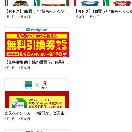
【おトク】1個買うと1個もらえる/アイス
8月3日
～
8月10日
8月3日
～
8月10日
【無料引換券!】焼き麺買うとお茶引換券貰える!
8月3日
～
8月10日
楽天ポイントカード提示で、楽天市場でのお買い物がおトクに!
8月3日
～
8月10日