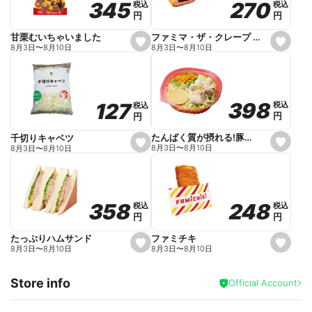
270
270
345
345
税込
税込
税込
税込
r
円
円
円
円
i
t
e
ファミマ・ザ・クレープ 生チョコ
甘栗むいちゃいました
s
s
8月3日
〜
8月10日
8月3日
〜
8月10日
e
e
t
t
f
f
a
a
v
v
o
o
398
398
127
127
税込
税込
税込
税込
r
r
円
円
円
円
i
i
t
t
e
e
たんぱく質が摂れる!豚しゃぶのパスタサラダ
千切りキャベツ
s
s
8月3日
〜
8月10日
8月3日
〜
8月10日
e
e
t
t
f
f
a
a
v
v
o
o
248
248
358
358
税込
税込
税込
税込
r
r
円
円
円
円
i
i
t
t
e
e
ファミチキ
たっぷりハムサンド
s
s
8月3日
〜
8月10日
8月3日
〜
8月10日
e
e
t
t
f
f
Store info
a
a
Official Account
v
v
o
o
r
r