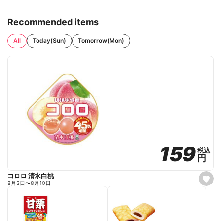
Recommended items
All
Today(Sun)
Tomorrow(Mon)
159
159
税込
税込
円
円
コロロ 清水白桃
s
8月3日
〜
8月10日
e
t
f
a
v
o