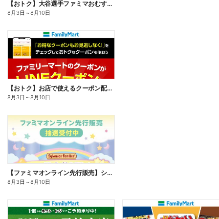
【おトク】大谷選手ファミマおむすび割
8月3日
～
8月10日
【おトク】お店で使えるクーポン配信中
8月3日
～
8月10日
【ファミマオンライン先行販売】シルバニアファミリー
8月3日
～
8月10日