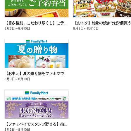
【旨さ格別、こだわり尽くし】ご予約弁当
8月3日
～
8月10日
8月3日
～
8月10日
【お中元】夏の贈り物をファミマで
8月3日
～
8月10日
【ファミペイでスタンプ貯まる】抽選でペアチケットが当たる!
8月3日
～
8月10日