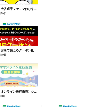
【おトク】大谷選手ファミマおむすび割
月10日
【おトク】お店で使えるクーポン配信中
月10日
【ファミマオンライン先行販売】シルバニアファミリー
月10日