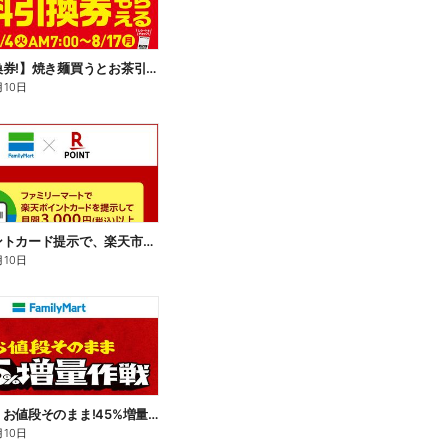
【無料引換券!】焼き麺買うとお茶引換券貰える!
月10日
楽天ポイントカード提示で、楽天市場でのお買い物がおトクに!
月10日
【おトク】お値段そのまま!45%増量作戦!
月10日