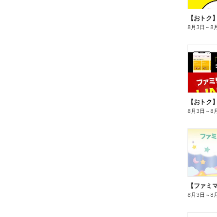
8月3日
～
8
8月3日
～
8
8月3日
～
8