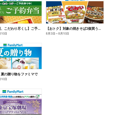
【旨さ格別、こだわり尽くし】ご予約弁当
【おトク】対象の焼きそば2個買うと100円引き!
月10日
8月3日
～
8月10日
】夏の贈り物をファミマで
月10日