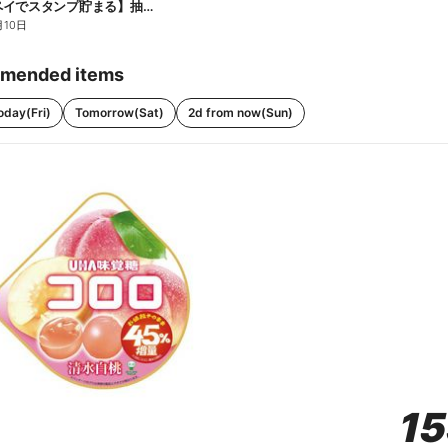
【ファミペイでスタンプ貯まる】抽選でペアチケットが当たる!
月10日
mended items
oday(Fri)
Tomorrow(Sat)
2d from now(Sun)
1
1