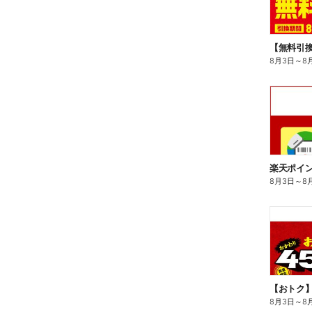
8月3日
～
8
8月3日
～
8
8月3日
～
8