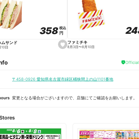
a
v
o
r
i
t
24
24
358
358
e
税込
税込
円
円
ファミチキ
ハムサンド
s
8月3日
〜
8月10日
月10日
e
t
f
nfo
a
Officia
v
o
r
i
〒458-0926
愛知県名古屋市緑区桶狭間上の山1101番地
t
e
hours
変更となる場合がございますので、店舗にてご確認をお願いします。
Stores