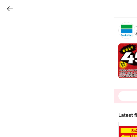
LINEチラシ
B
r
a
n
c
h
T
o
p
Latest f