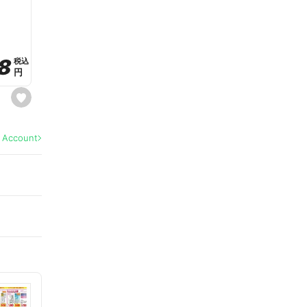
a
v
o
r
i
t
8
8
e
税込
税込
円
円
s
e
t
f
a
l Account
v
o
r
i
t
e