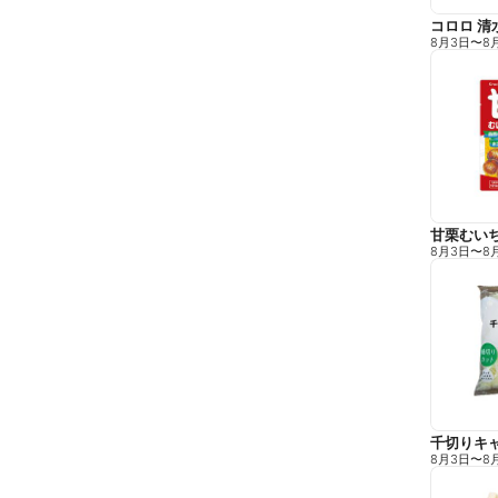
コロロ 清
8月3日
〜
8
甘栗むい
8月3日
〜
8
千切りキ
8月3日
〜
8