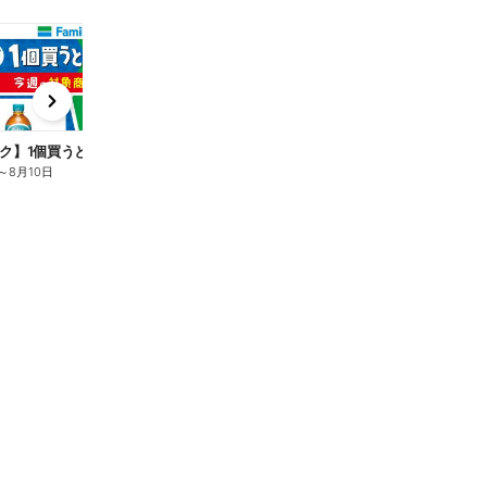
t
x
e
n
ク】1個買うと1個もらえる/麦茶
～
8月10日