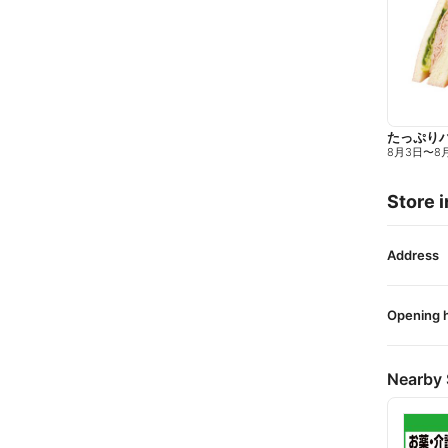
たっぷり
8月3日
〜
8
Store i
Address
Opening 
Nearby 