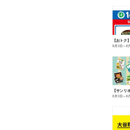
8月3日
～
8
8月3日
～
8