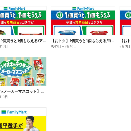
【おトク】1個買うと1個もらえる/アイス
【おトク】1個買うと1個もらえる/ヨーグルト
【おト
月10日
8月3日
～
8月10日
8月3日
【サンリオ×メーカーマスコット】オリジナルグッズ貰える!
月10日