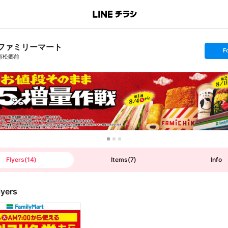
ファミリーマート
s
F
e
有松郷前
t
f
o
l
l
o
w
Flyers
(
14
)
Items
(
7
)
Info
lyers