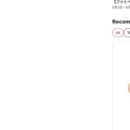
8月3日
～
8
Recom
All
T