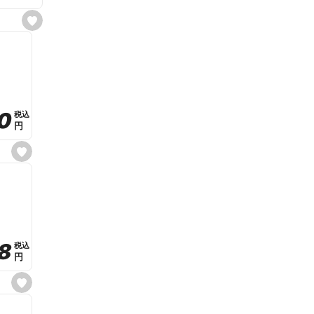
s
e
t
f
a
v
o
r
i
t
0
0
税込
税込
e
円
円
s
e
t
f
a
v
o
r
i
t
8
8
e
税込
税込
円
円
s
e
t
f