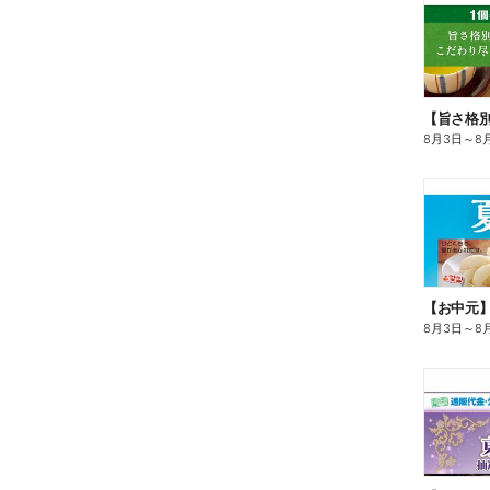
8月3日
～
8
【お中元
8月3日
～
8