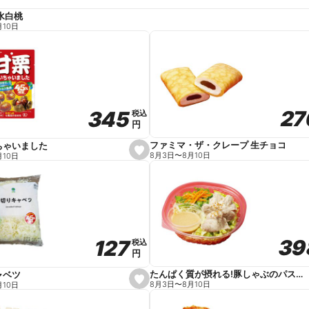
水白桃
月10日
27
27
345
345
税込
税込
円
円
ファミマ・ザ・クレープ 生チョコ
ちゃいました
s
8月3日
〜
8月10日
月10日
e
t
f
a
v
o
r
i
t
39
39
127
127
e
税込
税込
円
円
たんぱく質が摂れる!豚しゃぶのパスタサラダ
ャベツ
s
8月3日
〜
8月10日
月10日
e
t
f