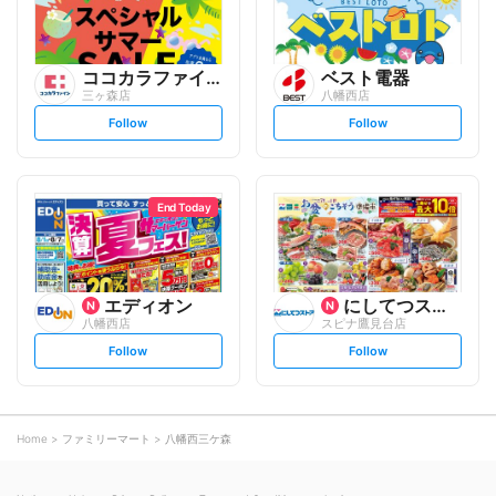
ココカラファイン
ベスト電器
三ヶ森店
八幡西店
s
s
Follow
Follow
e
e
t
t
f
f
o
o
l
l
l
l
o
o
End Today
w
w
エディオン
にしてつストア
八幡西店
スピナ鷹見台店
s
s
Follow
Follow
e
e
t
t
f
f
o
o
l
l
l
l
o
o
Home
ファミリーマート
八幡西三ケ森
w
w