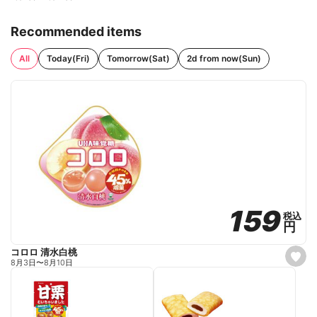
Recommended items
All
Today(Fri)
Tomorrow(Sat)
2d from now(Sun)
159
159
税込
税込
円
円
コロロ 清水白桃
s
8月3日
〜
8月10日
e
t
f
a
v
o