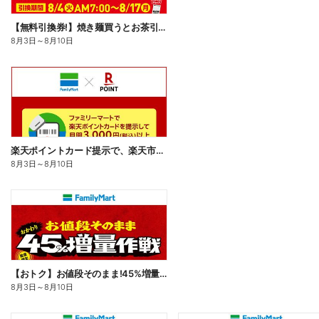
【無料引換券!】焼き麺買うとお茶引換券貰える!
8月3日
～
8月10日
楽天ポイントカード提示で、楽天市場でのお買い物がおトクに!
8月3日
～
8月10日
【おトク】お値段そのまま!45%増量作戦!
8月3日
～
8月10日