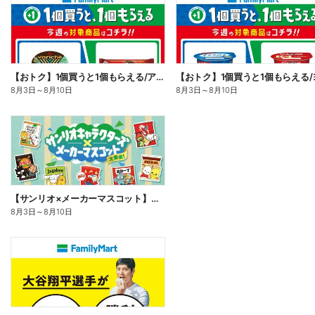
【おトク】1個買うと1個もらえる/アイス
8月3日
～
8月10日
8月3日
～
8月10日
【サンリオ×メーカーマスコット】オリジナルグッズ貰える!
8月3日
～
8月10日