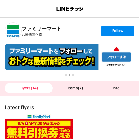
B
r
a
n
ファミリーマート
c
s
Follow
h
e
八幡西三ケ森
T
t
o
f
p
o
l
l
o
w
Flyers
(
14
)
Items
(
7
)
Info
Latest flyers