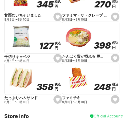
270
270
345
345
税込
税込
税込
税込
r
円
円
円
円
i
t
e
ファミマ・ザ・クレープ 生チョコ
甘栗むいちゃいました
s
s
8月3日
〜
8月10日
8月3日
〜
8月10日
e
e
t
t
f
f
a
a
v
v
o
o
398
398
127
127
税込
税込
税込
税込
r
r
円
円
円
円
i
i
t
t
e
e
たんぱく質が摂れる!豚しゃぶのパスタサラダ
千切りキャベツ
s
s
8月3日
〜
8月10日
8月3日
〜
8月10日
e
e
t
t
f
f
a
a
v
v
o
o
248
248
358
358
税込
税込
税込
税込
r
r
円
円
円
円
i
i
t
t
e
e
ファミチキ
たっぷりハムサンド
s
s
8月3日
〜
8月10日
8月3日
〜
8月10日
e
e
t
t
f
f
Store info
a
a
Official Account
v
v
o
o
r
r