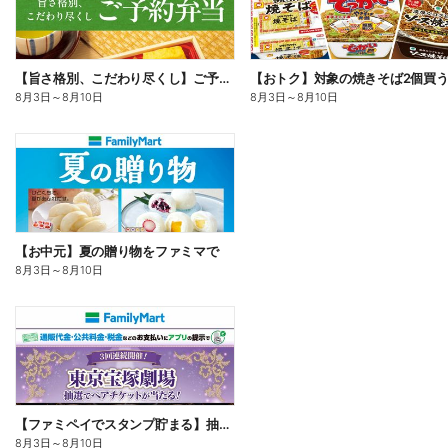
【旨さ格別、こだわり尽くし】ご予約弁当
8月3日
～
8月10日
8月3日
～
8月10日
【お中元】夏の贈り物をファミマで
8月3日
～
8月10日
【ファミペイでスタンプ貯まる】抽選でペアチケットが当たる!
8月3日
～
8月10日