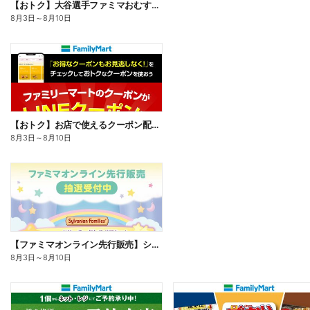
【おトク】大谷選手ファミマおむすび割
8月3日
～
8月10日
【おトク】お店で使えるクーポン配信中
8月3日
～
8月10日
【ファミマオンライン先行販売】シルバニアファミリー
8月3日
～
8月10日