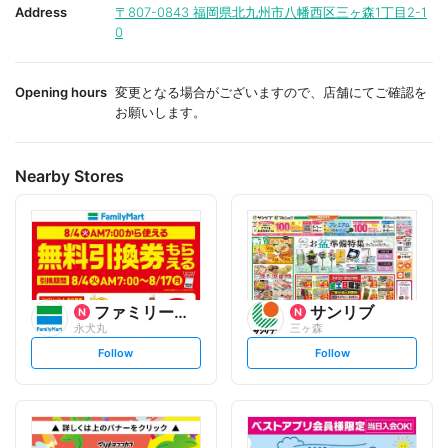
i
i
Address
〒807-0843
福岡県北九州市八幡西区三ヶ森1丁目2-1
t
t
0
e
e
Opening hours
変更となる場合がございますので、店舗にてご確認を
お願いします。
Nearby Stores
ファミリーマート
サンリブ
永犬丸
三ヶ森
s
s
Follow
Follow
e
e
t
t
f
f
o
o
l
l
l
l
o
o
w
w