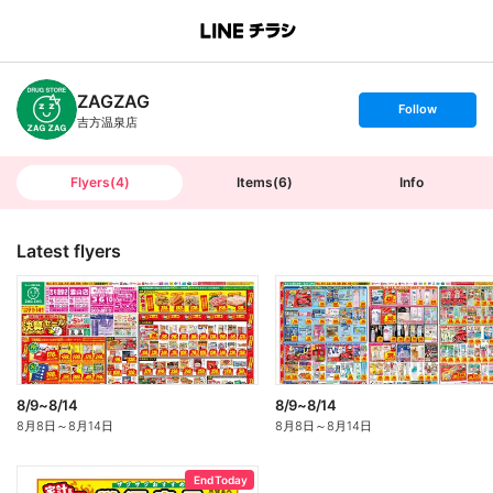
B
r
a
n
ZAGZAG
c
s
Follow
h
e
吉方温泉店
T
t
o
f
p
o
l
l
Flyers
(
4
)
Items
(
6
)
Info
o
w
Latest flyers
8/9~8/14
8/9~8/14
8月8日
～
8月14日
8月8日
～
8月14日
End Today