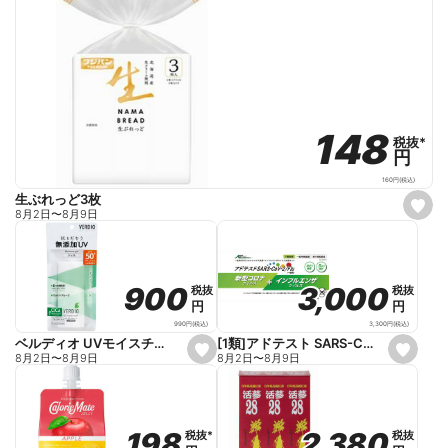
148
148
税抜
税抜
*
*
円
円
160
円
(税込)
生ぶれっど3枚
s
8月2日
〜
8月9日
e
t
f
a
v
o
3,000
3,000
900
900
税抜
税抜
税抜
税抜
r
円
円
円
円
i
t
3,300
円
(税込)
990
円
(税込)
e
[1類]アドテスト SARS-CoV-2/Flu(一般用)
ベルディオ UVモイスチャージェルN 80g
s
s
8月2日
〜
8月9日
8月2日
〜
8月9日
e
e
t
t
f
f
a
a
v
v
o
o
2,380
2,380
198
198
税抜
税抜
税抜
税抜
*
*
r
r