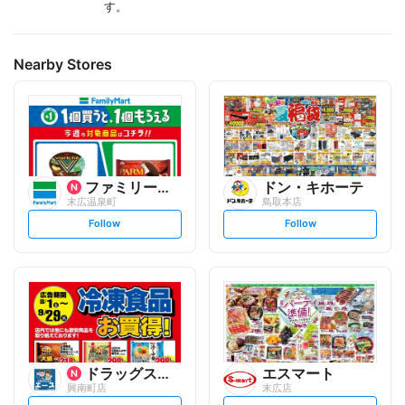
す。
Nearby Stores
ファミリーマート
ドン・キホーテ
末広温泉町
鳥取本店
s
s
Follow
Follow
e
e
t
t
f
f
o
o
l
l
l
l
o
o
w
w
ドラッグストアエース
エスマート
興南町店
末広店