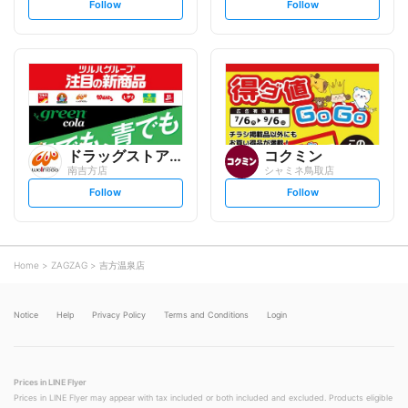
s
s
Follow
Follow
e
e
t
t
f
f
o
o
l
l
l
l
o
o
w
w
ドラッグストアウェルネス
コクミン
南吉方店
シャミネ鳥取店
s
s
Follow
Follow
e
e
t
t
f
f
o
o
l
l
l
l
o
o
Home
ZAGZAG
吉方温泉店
w
w
Notice
Help
Privacy Policy
Terms and Conditions
Login
Prices in LINE Flyer
Prices in LINE Flyer may appear with tax included or both included and excluded. Products eligible