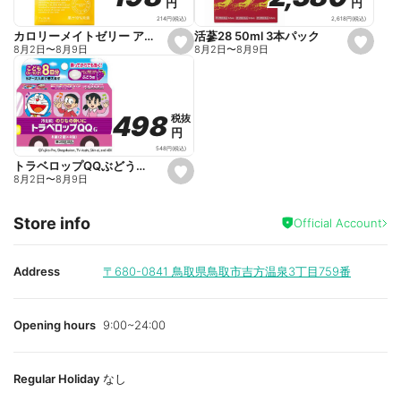
円
円
円
円
i
i
t
t
2,618
円
(税込)
214
円
(税込)
e
e
活蔘28 50ml 3本パック
カロリーメイトゼリー アップル味 215g
s
s
8月2日
〜
8月9日
8月2日
〜
8月9日
e
e
t
t
f
f
a
a
v
v
o
o
498
498
税抜
税抜
r
r
円
円
i
i
t
t
548
円
(税込)
e
e
トラベロップQQぶどう味 8錠
s
8月2日
〜
8月9日
e
t
f
Store info
a
Official Account
v
o
r
i
Address
〒680-0841
鳥取県鳥取市吉方温泉3丁目759番
t
e
Opening hours
9:00~24:00
Regular Holiday
なし