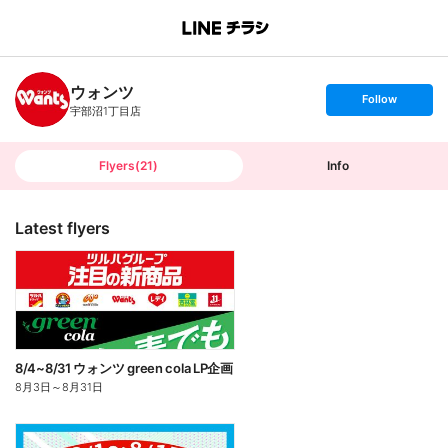
B
r
a
n
ウォンツ
c
s
Follow
h
e
宇部沼1丁目店
T
t
o
f
p
o
l
l
Flyers
(
21
)
Info
o
w
Latest flyers
8/4~8/31 ウォンツ green cola LP企画
8月3日
～
8月31日