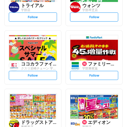
トライアル
ウォンツ
宇部店
宇部琴芝店
s
s
Follow
Follow
e
e
t
t
f
f
o
o
l
l
l
l
o
o
w
w
ココカラファイン
ファミリーマート
クスリ岩崎チェーン 宇部琴芝店
宇部東梶返
s
s
Follow
Follow
e
e
t
t
f
f
o
o
l
l
l
l
o
o
w
w
ドラッグストアモリ
エディオン
東梶返店
宇部店