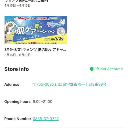
ウォンツ薬局からのご案内
4月15日
～
4月15日
3/16~8/31 ウォンツ 夏の肌ケアキャンペーン
3月15日
～
8月31日
Store info
Official Account
Address
〒755-0085
山口県宇部市沼一丁目8番39号
Opening hours
9:00~21:00
Phone Number
0836-37-0227