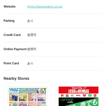
Website
https://www.wants.co.jp/
Parking
あり
Credit Card
使用可
Online Payment
使用可
Point Card
あり
Nearby Stores