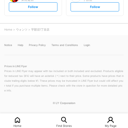
s
s
Follow
Follow
e
e
t
t
f
f
o
o
l
l
l
l
o
o
Home
ウォンツ
宇部沼1丁目店
w
w
Notice
Help
Privacy Policy
Terms and Conditions
Login
Prices in LINE Flyer
Prices in LINE Flyer may appear with tax included or both included and excluded. Products eligible
for reduced tax (8%) will have an asterisk (＊) next to their price. Some products have prices that in
clude trailing digits below ¥1. These prices may be truncated in LINE Flyer but could still affect you
r total if you purchase multiple items. Please check with the store in question for more detailed pric
e info.
©
LY Corporation
Home
Find Stores
My Page