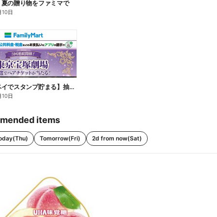
】夏の贈り物をファミマで
月10日
【ファミペイでスタンプ貯まる】抽選でペアチケットが当たる!
月10日
mended items
oday(Thu)
Tomorrow(Fri)
2d from now(Sat)