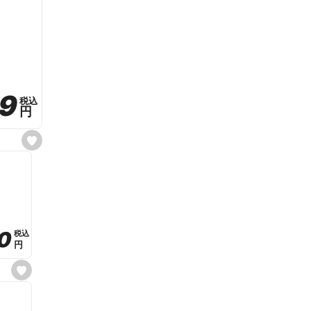
59
59
税込
税込
円
円
s
e
t
f
a
v
o
r
i
t
0
0
税込
税込
e
円
円
s
e
t
f
a