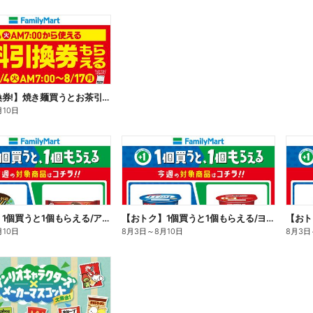
【無料引換券!】焼き麺買うとお茶引換券貰える!
月10日
【おトク】1個買うと1個もらえる/アイス
【おトク】1個買うと1個もらえる/ヨーグルト
【おト
月10日
8月3日
～
8月10日
8月3日