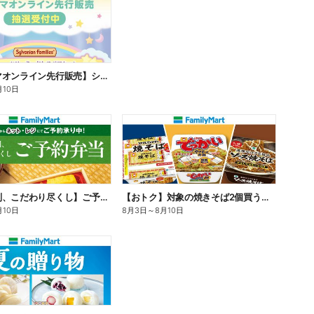
【ファミマオンライン先行販売】シルバニアファミリー
月10日
【旨さ格別、こだわり尽くし】ご予約弁当
【おトク】対象の焼きそば2個買うと100円引き!
月10日
8月3日
～
8月10日