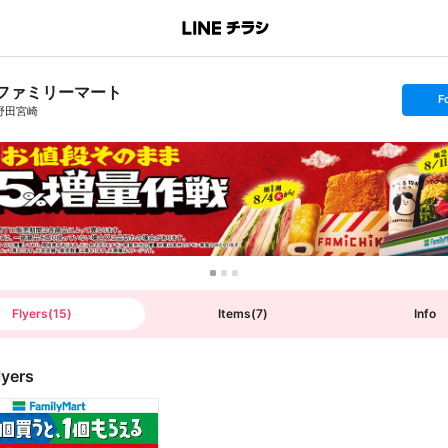
ファミリーマート
s
F
e
野田宮崎
t
f
o
l
l
o
w
Flyers
(
15
)
Items
(
7
)
Info
lyers