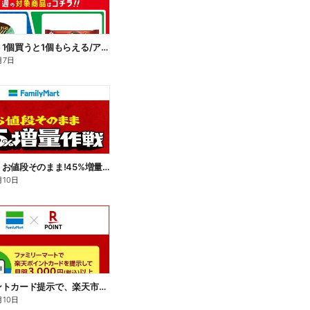
【おトク】1個買うと1個もらえる/アイス
月7日
【おトク】お値段そのまま!45%増量作戦!
月10日
楽天ポイントカード提示で、楽天市場でのお買い物がおトクに!
月10日