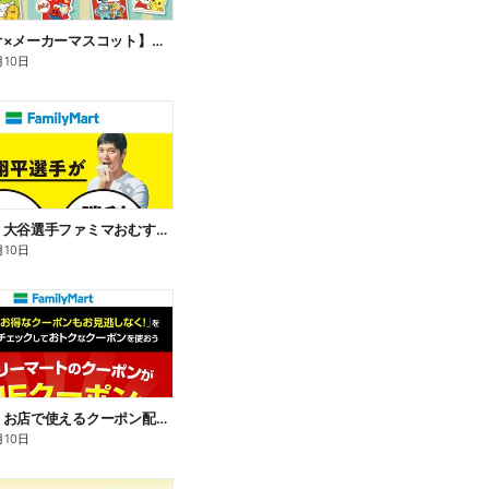
【サンリオ×メーカーマスコット】オリジナルグッズ貰える!
月10日
【おトク】大谷選手ファミマおむすび割
月10日
【おトク】お店で使えるクーポン配信中
月10日