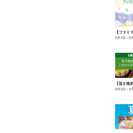
8月3日
～
8
8月3日
～
8