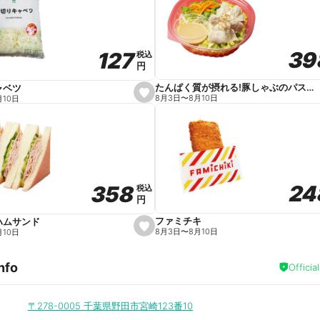
v
o
r
i
t
39
39
127
127
e
税込
税込
円
円
たんぱく質が摂れる!豚しゃぶのパスタサラダ
ャベツ
s
8月3日
〜
8月10日
月10日
e
t
f
a
v
o
r
i
t
24
24
358
358
e
税込
税込
円
円
ファミチキ
ハムサンド
s
8月3日
〜
8月10日
月10日
e
t
f
nfo
a
Officia
v
o
r
i
〒278-0005
千葉県野田市宮崎123番10
t