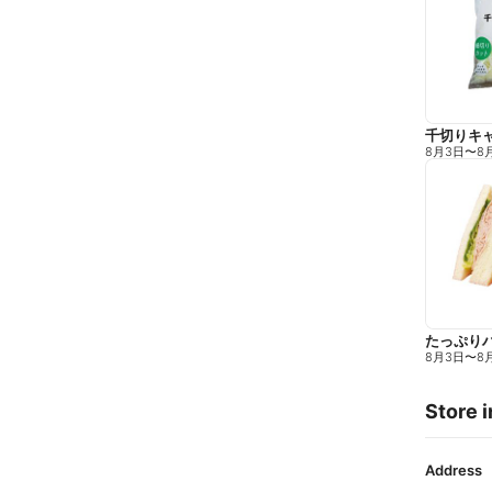
千切りキ
8月3日
〜
8
たっぷり
8月3日
〜
8
Store i
Address