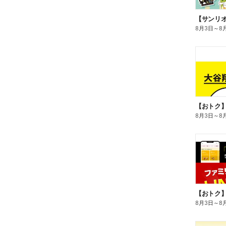
8月3日
～
8
8月3日
～
8
8月3日
～
8