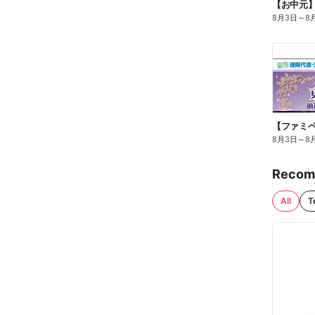
【お中元
8月3日
～
8
8月3日
～
8
Recom
All
T