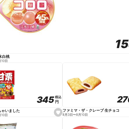
1
1
水白桃
月10日
27
27
345
345
税込
税込
円
円
ファミマ・ザ・クレープ 生チョコ
ちゃいました
s
8月3日
〜
8月10日
月10日
e
t
f
a