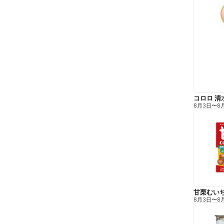
コロロ 清
8月3日
〜
8
甘栗むい
8月3日
〜
8