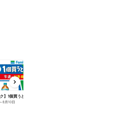
t
x
e
n
ク】1個買うと1個もらえる/麦茶
～
8月10日