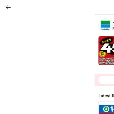
LINEチラシ
B
r
a
n
c
h
T
o
p
Latest f