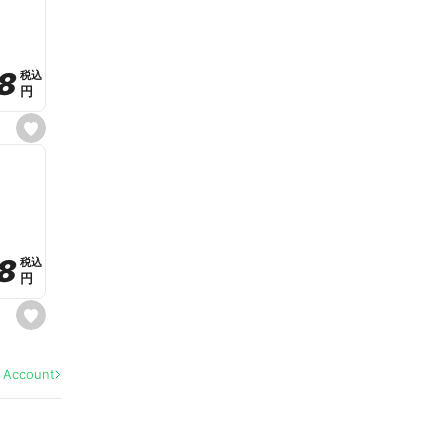
v
o
r
i
t
8
8
e
税込
税込
円
円
s
e
t
f
a
v
o
r
i
t
8
8
e
税込
税込
円
円
s
e
t
f
a
l Account
v
o
r
i
t