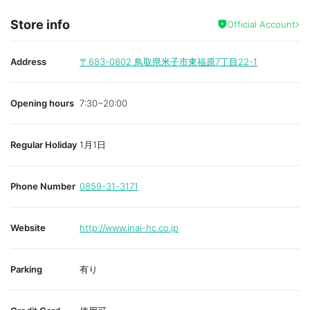
Store info
Official Account
Address
〒683-0802
鳥取県米子市東福原7丁目22-1
Opening hours
7:30~20:00
Regular Holiday
1月1日
Phone Number
0859-31-3171
Website
http://www.inai-hc.co.jp
Parking
有り