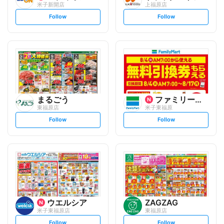
米子新開店
上福原店
s
s
Follow
Follow
e
e
t
t
f
f
o
o
l
l
l
l
o
o
w
w
まるごう
ファミリーマート
東福原店
米子東福原
s
s
Follow
Follow
e
e
t
t
f
f
o
o
l
l
l
l
o
o
w
w
ウエルシア
ZAGZAG
米子東福原店
東福原店
s
s
Follow
Follow