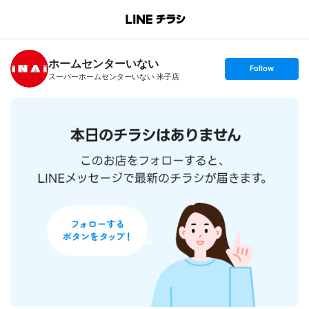
B
r
a
n
ホームセンターいない
c
s
Follow
h
e
スーパーホームセンターいない 米子店
T
t
o
f
p
o
l
l
o
w