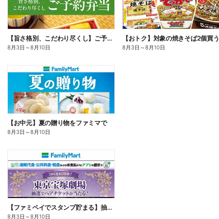
【旨さ格別、こだわり尽くし】ご予約弁当
8月3日
～
8月10日
8月3日
～
8月10日
【お中元】夏の贈り物をファミマで
8月3日
～
8月10日
【ファミペイでスタンプ貯まる】抽選でペアチケットが当たる!
8月3日
～
8月10日