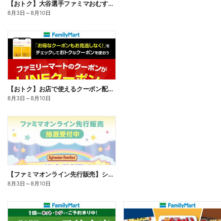
【おトク】大谷選手ファミマおむすび割
8月3日
～
8月10日
【おトク】お店で使えるクーポン配信中
8月3日
～
8月10日
【ファミマオンライン先行販売】シルバニアファミリー
8月3日
～
8月10日