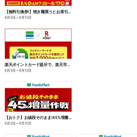
【無料引換券!】焼き麺買うとお茶引換券貰える!
8月3日
～
8月10日
楽天ポイントカード提示で、楽天市場でのお買い物がおトクに!
8月3日
～
8月10日
【おトク】お値段そのまま!45%増量作戦!
8月3日
～
8月10日