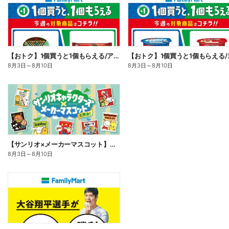
【おトク】1個買うと1個もらえる/アイス
8月3日
～
8月10日
8月3日
～
8月10日
【サンリオ×メーカーマスコット】オリジナルグッズ貰える!
8月3日
～
8月10日