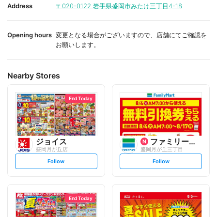
i
i
Address
〒020-0122
岩手県盛岡市みたけ三丁目4-18
t
t
e
e
Opening hours
変更となる場合がございますので、店舗にてご確認を
お願いします。
Nearby Stores
End Today
ジョイス
ファミリーマート
盛岡月が丘店
盛岡月が丘三丁目
s
s
Follow
Follow
e
e
t
t
f
f
o
o
l
l
l
l
o
o
End Today
w
w