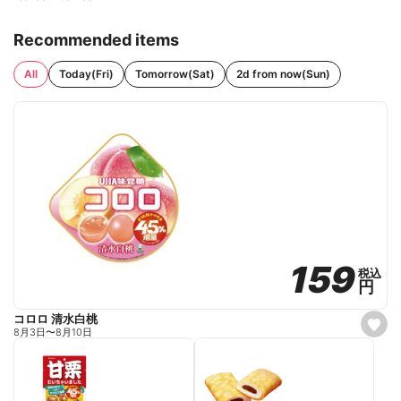
Recommended items
All
Today(Fri)
Tomorrow(Sat)
2d from now(Sun)
159
159
税込
税込
円
円
コロロ 清水白桃
s
8月3日
〜
8月10日
e
t
f
a
v
o