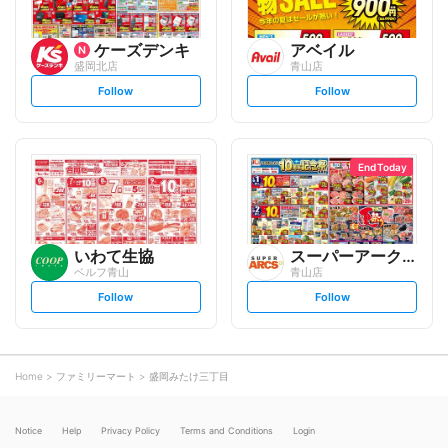
ケーズデンキ
アベイル
盛岡北店
青山店
s
s
Follow
Follow
e
e
t
t
f
f
o
o
l
l
l
l
o
o
End Today
w
w
いわて生協
スーパーアークス
ベルフ青山
青山店
s
s
Follow
Follow
e
e
t
t
f
f
o
o
l
l
l
l
o
o
Home
ファミリーマート
盛岡みたけ三丁目
w
w
Notice
Help
Privacy Policy
Terms and Conditions
Login