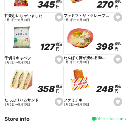
270
270
345
345
税込
税込
税込
税込
r
円
円
円
円
i
t
e
ファミマ・ザ・クレープ 生チョコ
甘栗むいちゃいました
s
s
8月3日
〜
8月10日
8月3日
〜
8月10日
e
e
t
t
f
f
a
a
v
v
o
o
398
398
127
127
税込
税込
税込
税込
r
r
円
円
円
円
i
i
t
t
e
e
たんぱく質が摂れる!豚しゃぶのパスタサラダ
千切りキャベツ
s
s
8月3日
〜
8月10日
8月3日
〜
8月10日
e
e
t
t
f
f
a
a
v
v
o
o
248
248
358
358
税込
税込
税込
税込
r
r
円
円
円
円
i
i
t
t
e
e
ファミチキ
たっぷりハムサンド
s
s
8月3日
〜
8月10日
8月3日
〜
8月10日
e
e
t
t
f
f
Store info
a
a
Official Account
v
v
o
o
r
r