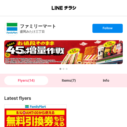
B
r
a
n
ファミリーマート
c
s
Follow
h
e
盛岡みたけ三丁目
T
t
o
f
p
o
l
l
o
w
Flyers
(
14
)
Items
(
7
)
Info
Latest flyers