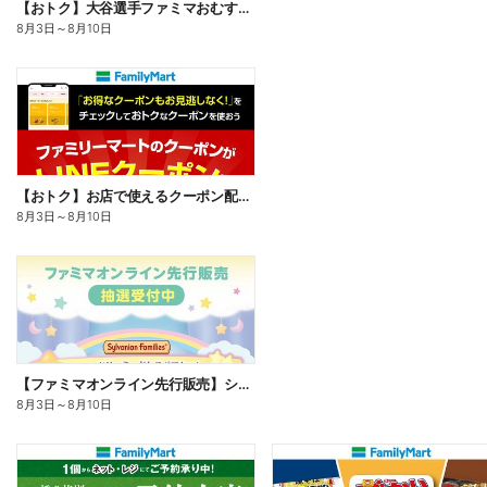
【おトク】大谷選手ファミマおむすび割
8月3日
～
8月10日
【おトク】お店で使えるクーポン配信中
8月3日
～
8月10日
【ファミマオンライン先行販売】シルバニアファミリー
8月3日
～
8月10日