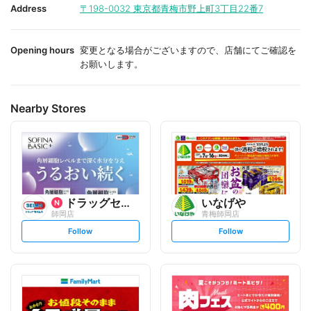
i
i
Address
〒198-0032
東京都青梅市野上町3丁目22番7
t
t
e
e
Opening hours
変更となる場合がございますので、店舗にてご確認を
お願いします。
Nearby Stores
ドラッグセイムス
いなげや
師岡店
青梅師岡店
s
s
Follow
Follow
e
e
t
t
f
f
o
o
l
l
l
l
o
o
w
w