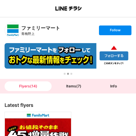
B
r
a
n
ファミリーマート
c
s
Follow
h
e
青梅野上
T
t
o
f
p
o
l
l
o
w
Flyers
(
14
)
Items
(
7
)
Info
Latest flyers