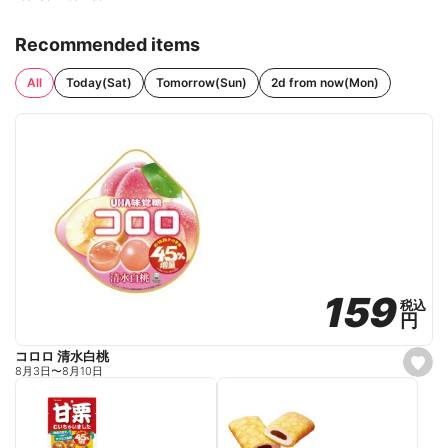
Recommended items
All
Today(Sat)
Tomorrow(Sun)
2d from now(Mon)
159
159
税込
税込
円
円
コロロ 清水白桃
s
8月3日
〜
8月10日
e
t
f
a
v
o