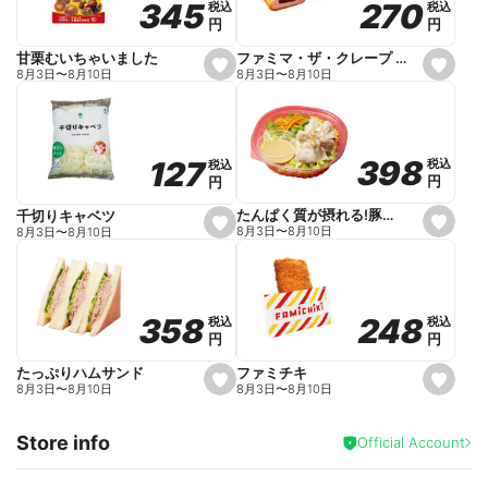
270
270
345
345
税込
税込
税込
税込
r
円
円
円
円
i
t
e
ファミマ・ザ・クレープ 生チョコ
甘栗むいちゃいました
s
s
8月3日
〜
8月10日
8月3日
〜
8月10日
e
e
t
t
f
f
a
a
v
v
o
o
398
398
127
127
税込
税込
税込
税込
r
r
円
円
円
円
i
i
t
t
e
e
たんぱく質が摂れる!豚しゃぶのパスタサラダ
千切りキャベツ
s
s
8月3日
〜
8月10日
8月3日
〜
8月10日
e
e
t
t
f
f
a
a
v
v
o
o
248
248
358
358
税込
税込
税込
税込
r
r
円
円
円
円
i
i
t
t
e
e
ファミチキ
たっぷりハムサンド
s
s
8月3日
〜
8月10日
8月3日
〜
8月10日
e
e
t
t
f
f
Store info
a
a
Official Account
v
v
o
o
r
r