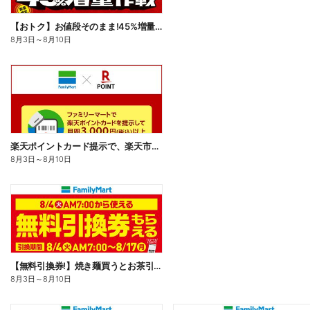
【おトク】お値段そのまま!45%増量作戦!
8月3日
～
8月10日
楽天ポイントカード提示で、楽天市場でのお買い物がおトクに!
8月3日
～
8月10日
【無料引換券!】焼き麺買うとお茶引換券貰える!
8月3日
～
8月10日