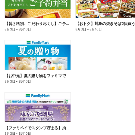
【旨さ格別、こだわり尽くし】ご予約弁当
8月3日
～
8月10日
8月3日
～
8月10日
【お中元】夏の贈り物をファミマで
8月3日
～
8月10日
【ファミペイでスタンプ貯まる】抽選でペアチケットが当たる!
8月3日
～
8月10日