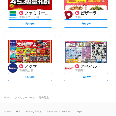
ファミリーマート
ピザーラ
青梅大門三丁目
青梅
s
s
Follow
Follow
e
e
t
t
f
f
o
o
l
l
l
l
o
o
w
w
ノジマ
アベイル
青梅統合館
青梅店
s
s
Follow
Follow
e
e
t
t
f
f
o
o
l
l
l
l
o
o
Home
ファミリーマート
青梅野上
w
w
Notice
Help
Privacy Policy
Terms and Conditions
Login