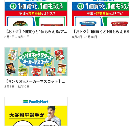
【おトク】1個買うと1個もらえる/アイス
8月3日
～
8月10日
8月3日
～
8月10日
【サンリオ×メーカーマスコット】オリジナルグッズ貰える!
8月3日
～
8月10日