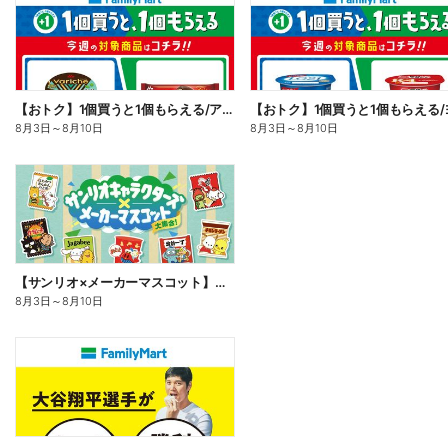
【おトク】1個買うと1個もらえる/アイス
8月3日
～
8月10日
8月3日
～
8月10日
【サンリオ×メーカーマスコット】オリジナルグッズ貰える!
8月3日
～
8月10日