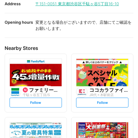
i
i
Address
〒151-0051
東京都渋谷区千駄ヶ谷5丁目16-10
t
t
e
e
Opening hours
変更となる場合がございますので、店舗にてご確認を
お願いします。
Nearby Stores
ファミリーマート
ココカラファイン
千駄ヶ谷五丁目/S
JR代々木駅前店
s
s
Follow
Follow
e
e
t
t
f
f
o
o
l
l
l
l
o
o
w
w