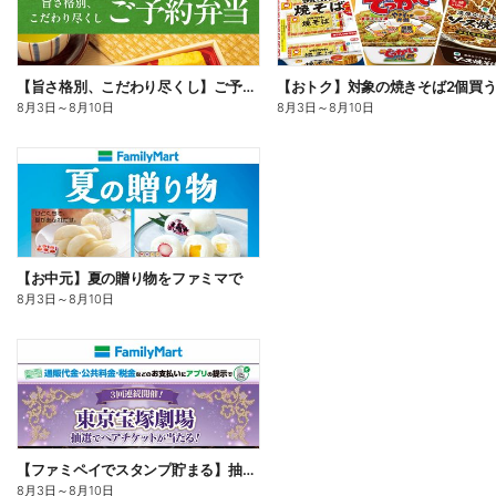
【旨さ格別、こだわり尽くし】ご予約弁当
8月3日
～
8月10日
8月3日
～
8月10日
【お中元】夏の贈り物をファミマで
8月3日
～
8月10日
【ファミペイでスタンプ貯まる】抽選でペアチケットが当たる!
8月3日
～
8月10日