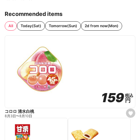
Recommended items
All
Today(Sat)
Tomorrow(Sun)
2d from now(Mon)
159
159
税込
税込
円
円
コロロ 清水白桃
s
8月3日
〜
8月10日
e
t
f
a
v
o