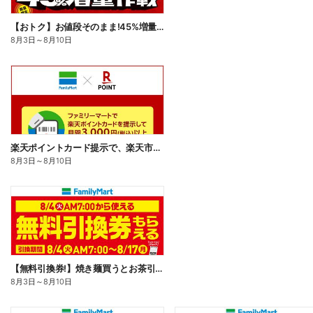
【おトク】お値段そのまま!45%増量作戦!
8月3日
～
8月10日
楽天ポイントカード提示で、楽天市場でのお買い物がおトクに!
8月3日
～
8月10日
【無料引換券!】焼き麺買うとお茶引換券貰える!
8月3日
～
8月10日