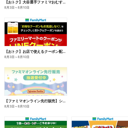
【おトク】大谷選手ファミマおむすび割
8月3日
～
8月10日
【おトク】お店で使えるクーポン配信中
8月3日
～
8月10日
【ファミマオンライン先行販売】シルバニアファミリー
8月3日
～
8月10日