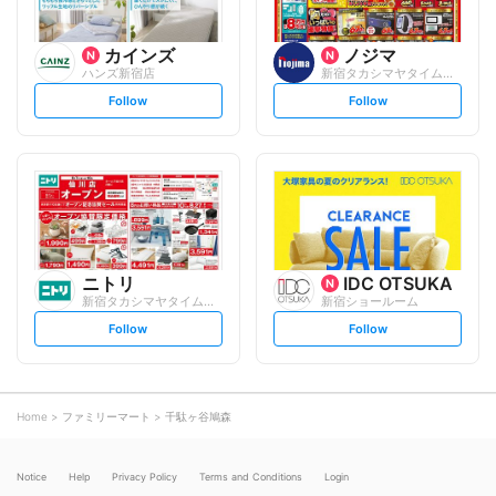
カインズ
ノジマ
ハンズ新宿店
新宿タカシマヤタイムズスクエア店
s
s
Follow
Follow
e
e
t
t
f
f
o
o
l
l
l
l
o
o
w
w
ニトリ
IDC OTSUKA
新宿タカシマヤタイムズスクエア店
新宿ショールーム
s
s
Follow
Follow
e
e
t
t
f
f
o
o
l
l
l
l
o
o
Home
ファミリーマート
千駄ヶ谷鳩森
w
w
Notice
Help
Privacy Policy
Terms and Conditions
Login