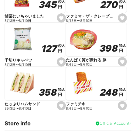
270
270
345
345
税込
税込
税込
税込
r
円
円
円
円
i
t
e
ファミマ・ザ・クレープ 生チョコ
甘栗むいちゃいました
s
s
8月3日
〜
8月10日
8月3日
〜
8月10日
e
e
t
t
f
f
a
a
v
v
o
o
398
398
127
127
税込
税込
税込
税込
r
r
円
円
円
円
i
i
t
t
e
e
たんぱく質が摂れる!豚しゃぶのパスタサラダ
千切りキャベツ
s
s
8月3日
〜
8月10日
8月3日
〜
8月10日
e
e
t
t
f
f
a
a
v
v
o
o
248
248
358
358
税込
税込
税込
税込
r
r
円
円
円
円
i
i
t
t
e
e
ファミチキ
たっぷりハムサンド
s
s
8月3日
〜
8月10日
8月3日
〜
8月10日
e
e
t
t
f
f
Store info
a
a
Official Account
v
v
o
o
r
r