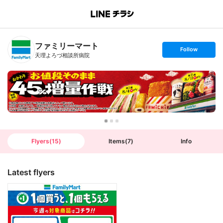
B
r
a
n
ファミリーマート
c
s
Follow
h
e
天理よろづ相談所病院
T
t
o
f
p
o
l
l
o
w
Flyers
(
15
)
Items
(
7
)
Info
Latest flyers