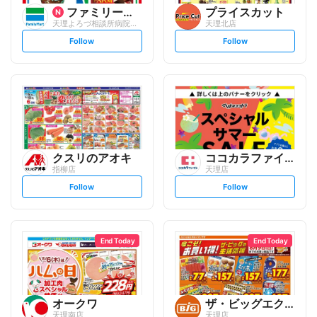
ファミリーマート
プライスカット
天理よろづ相談所病院外来棟/S
天理北店
s
s
Follow
Follow
e
e
t
t
f
f
o
o
l
l
l
l
o
o
w
w
クスリのアオキ
ココカラファイン
指柳店
天理店
s
s
Follow
Follow
e
e
t
t
f
f
o
o
l
l
l
l
o
o
End Today
End Today
w
w
オークワ
ザ・ビッグエクストラ
天理南店
天理店