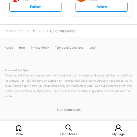
s
s
Follow
Follow
e
e
t
t
f
f
o
o
l
l
l
l
o
o
Home
ファミリーマート
天理よろづ相談所病院
w
w
Notice
Help
Privacy Policy
Terms and Conditions
Login
Prices in LINE Flyer
Prices in LINE Flyer may appear with tax included or both included and excluded. Products eligible
for reduced tax (8%) will have an asterisk (＊) next to their price. Some products have prices that in
clude trailing digits below ¥1. These prices may be truncated in LINE Flyer but could still affect you
r total if you purchase multiple items. Please check with the store in question for more detailed pric
e info.
©
LY Corporation
Home
Find Stores
My Page