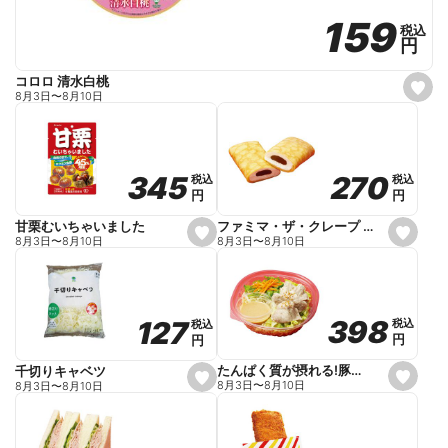
159
159
税込
税込
円
円
コロロ 清水白桃
s
8月3日
〜
8月10日
e
t
f
a
v
o
270
270
345
345
税込
税込
税込
税込
r
円
円
円
円
i
t
e
ファミマ・ザ・クレープ 生チョコ
甘栗むいちゃいました
s
s
8月3日
〜
8月10日
8月3日
〜
8月10日
e
e
t
t
f
f
a
a
v
v
o
o
398
398
127
127
税込
税込
税込
税込
r
r
円
円
円
円
i
i
t
t
e
e
たんぱく質が摂れる!豚しゃぶのパスタサラダ
千切りキャベツ
s
s
8月3日
〜
8月10日
8月3日
〜
8月10日
e
e
t
t
f
f
a
a
v
v