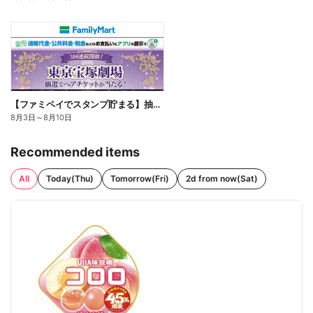
【ファミペイでスタンプ貯まる】抽選でペアチケットが当たる!
8月3日
～
8月10日
Recommended items
All
Today(Thu)
Tomorrow(Fri)
2d from now(Sat)