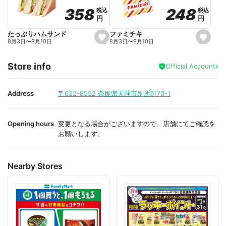
o
o
248
248
358
358
税込
税込
税込
税込
r
r
円
円
円
円
i
i
t
t
e
e
ファミチキ
たっぷりハムサンド
s
s
8月3日
〜
8月10日
8月3日
〜
8月10日
e
e
t
t
f
f
Store info
a
a
Official Account
v
v
o
o
r
r
i
i
Address
〒632-8552
奈良県天理市別所町70-1
t
t
e
e
Opening hours
変更となる場合がございますので、店舗にてご確認を
お願いします。
Nearby Stores