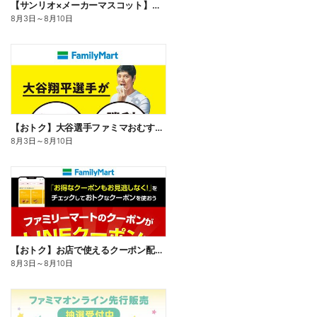
【サンリオ×メーカーマスコット】オリジナルグッズ貰える!
8月3日
～
8月10日
【おトク】大谷選手ファミマおむすび割
8月3日
～
8月10日
【おトク】お店で使えるクーポン配信中
8月3日
～
8月10日