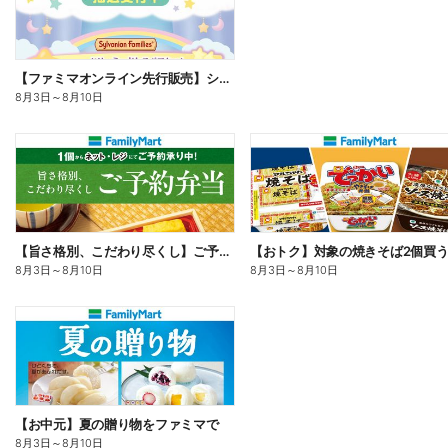
【ファミマオンライン先行販売】シルバニアファミリー
8月3日
～
8月10日
【旨さ格別、こだわり尽くし】ご予約弁当
8月3日
～
8月10日
8月3日
～
8月10日
【お中元】夏の贈り物をファミマで
8月3日
～
8月10日