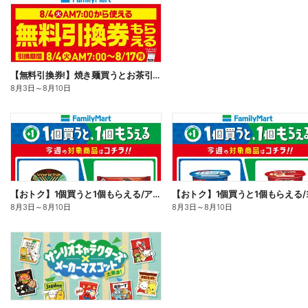
【無料引換券!】焼き麺買うとお茶引換券貰える!
8月3日
～
8月10日
【おトク】1個買うと1個もらえる/アイス
8月3日
～
8月10日
8月3日
～
8月10日