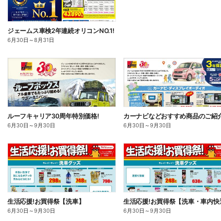
ジェームス車検2年連続オリコンNO.1!
6月30日
～
8月31日
ルーフキャリア30周年特別価格!
カーナビなどおすすめ商品のご紹介
6月30日
～
9月30日
6月30日
～
9月30日
生活応援!お買得祭【洗車】
生活応援!お買得祭【洗車・車内快
6月30日
～
9月30日
6月30日
～
9月30日