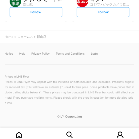
郡山店
コジマ×ビックカメラ郡山店
s
s
Follow
Follow
e
e
t
t
f
f
o
o
l
l
l
l
o
o
Home
ジェームス
郡山店
w
w
Notice
Help
Privacy Policy
Terms and Conditions
Login
Prices in LINE Flyer
Prices in LINE Flyer may appear with tax included or both included and excluded. Products eligible
for reduced tax (8%) will have an asterisk (＊) next to their price. Some products have prices that in
clude trailing digits below ¥1. These prices may be truncated in LINE Flyer but could still affect you
r total if you purchase multiple items. Please check with the store in question for more detailed pric
e info.
©
LY Corporation