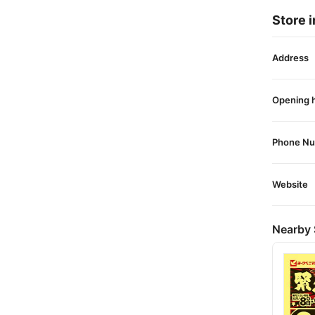
Store i
Address
Opening 
Phone N
Website
Nearby 