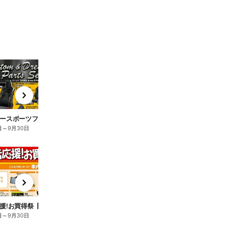
t
x
e
n
ースポーツファン必見!
日
～
9月30日
t
x
e
n
援!お買得祭【車内快適】
生活応援!お買得祭【消臭・メンテナンス】
日
～
9月30日
6月30日
～
9月30日