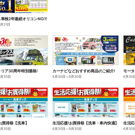
車検2年連続オリコンNO.1!
8月31日
リア30周年特別価格!
カーナビなどおすすめ商品のご紹介!
モータ
9月30日
6月30日
～
9月30日
6月30
お買得祭【洗車】
生活応援!お買得祭【洗車・車内快適】
生活応
9月30日
6月30日
～
9月30日
6月30