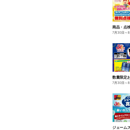
商品・点検
7月30日
～
数量限定
7月30日
～
ジェームス真