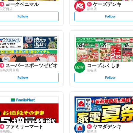
ヨークベニマル
ケーズデンキ
矢野目店
福島店
s
s
Follow
Follow
e
e
t
t
f
f
o
o
l
l
l
l
o
o
w
w
スーパースポーツゼビオ
コープふくしま
福島矢野目店
笹谷店
s
s
Follow
Follow
e
e
t
t
f
f
o
o
l
l
l
l
o
o
w
w
ファミリーマート
ヤマダデンキ
福島御山
福島店