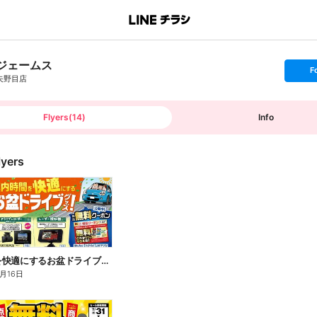
ジェームス
s
F
e
矢野目店
t
f
o
l
l
Flyers
(
14
)
Info
o
w
lyers
車内時間を快適にするお盆ドライブグッズ!
8月16日