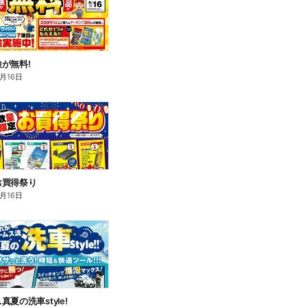
が無料!
8月16日
お買得祭り
8月16日
夏の洗車style!