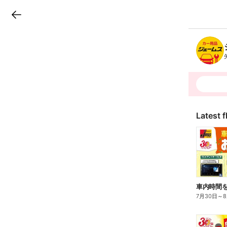
LINEチラシ
B
r
a
n
c
h
T
o
p
Latest f
7月30日
～