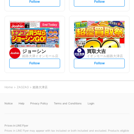
s
s
Follow
Follow
e
e
t
t
f
f
o
o
l
l
l
l
o
o
End Today
w
w
ジョーシン
買取大吉
姫路大津イオンモール店
イオンモール姫路大津店
s
s
Follow
Follow
e
e
t
t
f
f
o
o
l
l
l
l
o
o
Home
ZAGZAG
姫路大津店
w
w
Notice
Help
Privacy Policy
Terms and Conditions
Login
Prices in LINE Flyer
Prices in LINE Flyer may appear with tax included or both included and excluded. Products eligible