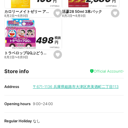
円
円
円
円
i
i
t
t
2,618
円
(税込)
214
円
(税込)
e
e
活蔘28 50ml 3本パック
カロリーメイトゼリー アップル味 215g
s
s
8月2日
〜
8月9日
8月2日
〜
8月9日
e
e
t
t
f
f
a
a
v
v
o
o
498
498
税抜
税抜
r
r
円
円
i
i
t
t
548
円
(税込)
e
e
トラベロップQQぶどう味 8錠
s
8月2日
〜
8月9日
e
t
f
Store info
a
Official Account
v
o
r
i
Address
〒671-1136
兵庫県姫路市大津区恵美酒町二丁目113
t
e
Opening hours
9:00~24:00
Regular Holiday
なし