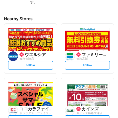
す。
Nearby Stores
ウエルシア
ファミリーマート
姫路大津店
姫路高浜
s
s
Follow
Follow
e
e
t
t
f
f
o
o
l
l
l
l
o
o
w
w
ココカラファイン
カインズ
ドラッグストアライフォート 広畑店
カインズ姫路大津店