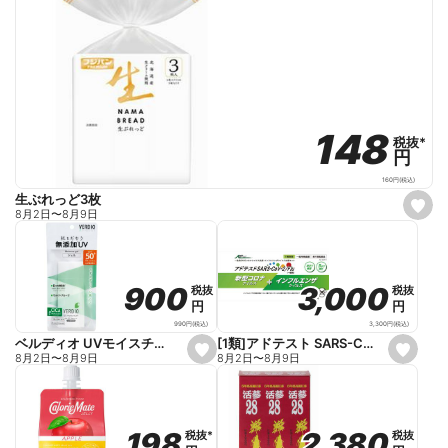
148
148
税抜
税抜
*
*
円
円
160
円
(税込)
生ぶれっど3枚
s
8月2日
〜
8月9日
e
t
f
a
v
o
3,000
3,000
900
900
税抜
税抜
税抜
税抜
r
円
円
円
円
i
t
3,300
円
(税込)
990
円
(税込)
e
[1類]アドテスト SARS-CoV-2/Flu(一般用)
ベルディオ UVモイスチャージェルN 80g
s
s
8月2日
〜
8月9日
8月2日
〜
8月9日
e
e
t
t
f
f
a
a
v
v
o
o
2,380
2,380
198
198
税抜
税抜
税抜
税抜
*
*
r
r