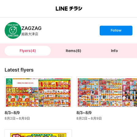
B
r
a
n
ZAGZAG
c
s
Follow
h
e
姫路大津店
T
t
o
f
p
o
l
l
Flyers
(
4
)
Items
(
6
)
Info
o
w
Latest flyers
8/3~8/9
8/3~8/9
8月2日
～
8月9日
8月2日
～
8月9日