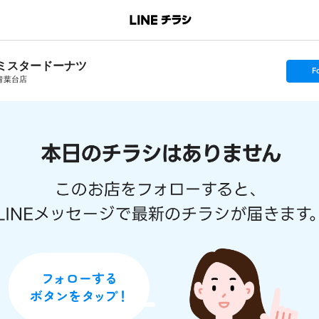
ミスタードーナツ
s
F
e
青葉台店
t
f
o
l
l
o
w