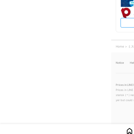
Home
ミス
Notice
He
Prices in LINE 
Prices in LINE
sterisk (＊) ne
yer but could s