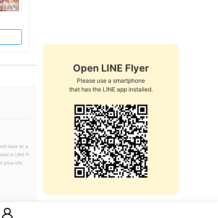
Open LINE Flyer
Please use a smartphone

that has the LINE app installed.
will have an a
ated in LINE Fl
 price info.