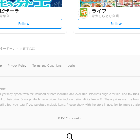
ピザーラ
ライフ
青葉台
青葉しらとり台店
s
s
Follow
Follow
e
e
t
t
f
f
o
o
l
l
l
l
o
o
タードーナツ
青葉台店
w
w
lp
Privacy Policy
Terms and Conditions
Login
Flyer
 Flyer may appear with tax included or both included and excluded. Products eligible for reduced tax (8%) 
xt to their price. Some products have prices that include trailing digits below ¥1. These prices may be trunc
till affect your total if you purchase multiple items. Please check with the store in question for more detailed
©
LY Corporation