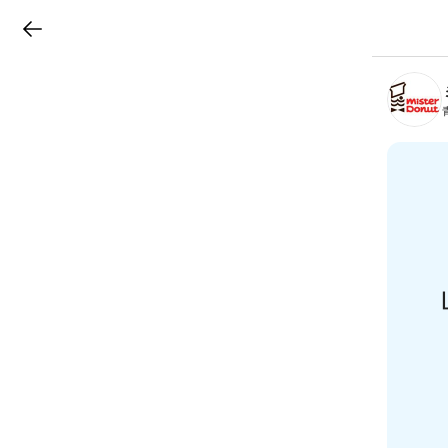
LINEチラシ
B
r
a
n
c
h
T
o
p