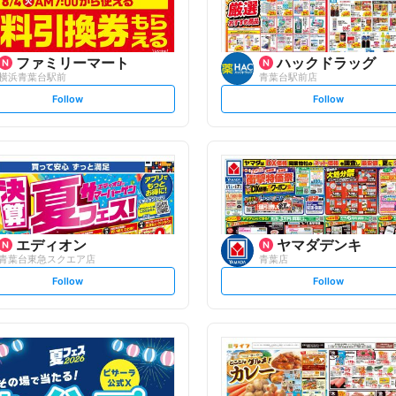
ファミリーマート
ハックドラッグ
横浜青葉台駅前
青葉台駅前店
s
s
Follow
Follow
e
e
t
t
f
f
o
o
l
l
l
l
o
o
w
w
エディオン
ヤマダデンキ
青葉台東急スクエア店
青葉店
s
s
Follow
Follow
e
e
t
t
f
f
o
o
l
l
l
l
o
o
w
w