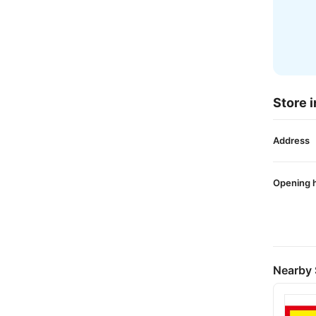
Store i
Address
Opening 
Nearby 