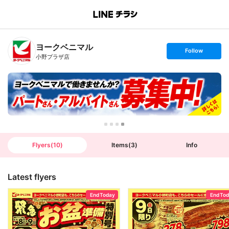
B
r
a
n
ヨークベニマル
c
s
Follow
h
e
小野プラザ店
T
t
o
f
p
o
l
l
o
w
Flyers
(
10
)
Items
(
3
)
Info
Latest flyers
End Today
End To