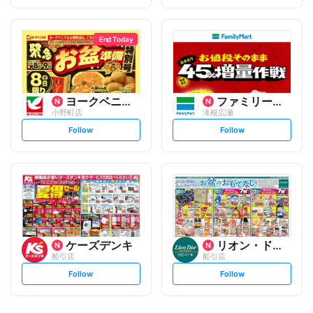
t
t
f
f
o
o
l
l
l
l
o
o
End Today
w
w
ヨークベニマル
ファミリーマート
小野町店
滝根広瀬
s
s
Follow
Follow
e
e
t
t
f
f
o
o
l
l
l
l
o
o
w
w
ケーズデンキ
リオン・ドール
船引店
船引店
s
s
Follow
Follow
e
e
t
t
f
f
o
o
l
l