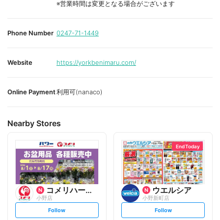
※営業時間は変更となる場合がございます
Phone Number
0247-71-1449
Website
https://yorkbenimaru.com/
Online Payment
利用可(nanaco)
Nearby Stores
End Today
コメリハード&グリーン
ウエルシア
小野店
小野新町店
s
s
Follow
Follow
e
e