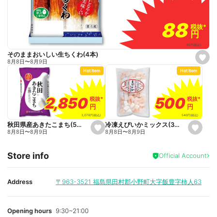
88
88
税抜
税抜
*
*
円
円
95
円
(税込)
そのままおいしい生ちくわ(4本)
s
8月8日
〜
8月9日
e
Hot Item
Hot Item
t
f
a
v
o
500
500
2,850
2,850
税抜
税抜
*
*
税抜
税抜
*
*
r
円
円
円
円
i
t
540
円
(税込)
3,078
円
(税込)
e
冷凍えびいかミックス(300g)
秋田県産あきたこまち(5kg)
s
s
8月8日
〜
8月9日
8月8日
〜
8月9日
e
e
t
t
f
f
Store info
a
a
Official Account
v
v
o
o
r
r
i
i
Address
〒963-3521
福島県田村郡小野町大字飯豊字柿人63
t
t
e
e
Opening hours
9:30~21:00