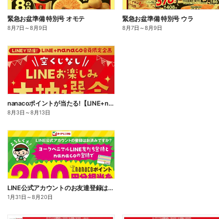
緊急お盆準備 特別号 オモテ
緊急お盆準備 特別号 ウラ
8月7日
～
8月9日
8月7日
～
8月9日
nanacoポイントが当たる!【LINE+nanaco会員限定】LINEお楽しみ大抽選会!
8月3日
～
8月13日
LINE公式アカウントのお友達登録はお済みですか?
1月31日
～
8月20日