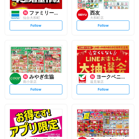
ファミリーマート
西友
仙台大和町
大和町店
s
s
Follow
Follow
e
e
t
t
f
f
o
o
l
l
l
l
o
o
w
w
みやぎ生協
ヨークベニマル
南小泉店
遠見塚店
s
s
Follow
Follow
e
e
t
t
f
f
o
o
l
l
l
l
o
o
w
w