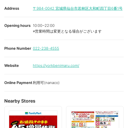
o
r
r
i
i
Address
〒984-0042
宮城県仙台市若林区大和町四丁目6番1号
t
t
e
e
Opening hours
10:00~22:00
※営業時間は変更となる場合がございます
Phone Number
022-238-4555
Website
https://yorkbenimaru.com/
Online Payment
利用可(nanaco)
Nearby Stores