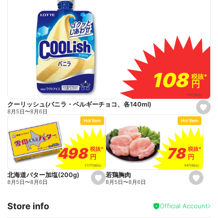
108
108
税抜
税抜
*
*
円
円
116
円
(税込)
クーリッシュ(バニラ・ベルギーチョコ、各140ml)
s
8月5日
〜
8月6日
e
Hot Item
Hot Item
t
f
a
v
o
78
78
498
498
税抜
税抜
*
*
税抜
税抜
*
*
r
円
円
円
円
i
t
84
円
(税込)
537
円
(税込)
e
若鶏胸肉
北海道バター加塩(200g)
s
s
8月5日
〜
8月6日
8月5日
〜
8月6日
e
e
t
t
f
f
Store info
a
a
Official Account
v
v
o