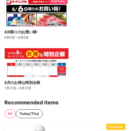
End Today
8/6限りのお買い得!
8月5日
～
8月6日
8月のお得な特別企画
7月31日
～
8月31日
Recommended items
All
Today(Thu)
Hot Item