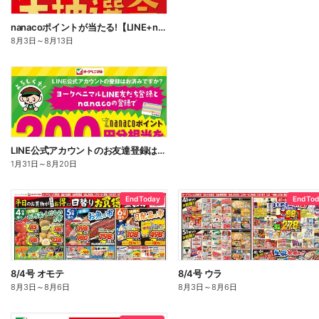
nanacoポイントが当たる!【LINE+nanaco会員限定】LINEお楽しみ大抽選会!
8月3日
～
8月13日
LINE公式アカウントのお友達登録はお済みですか?
1月31日
～
8月20日
End Today
End To
8/4号 オモテ
8/4号 ウラ
8月3日
～
8月6日
8月3日
～
8月6日