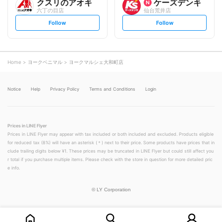
クスリのアオキ
ケーズデンキ
六丁の目店
仙台荒井店
s
s
Follow
Follow
e
e
t
t
f
f
o
o
l
l
l
l
o
o
Home
ヨークベニマル
ヨークマルシェ大和町店
w
w
Notice
Help
Privacy Policy
Terms and Conditions
Login
Prices in LINE Flyer
Prices in LINE Flyer may appear with tax included or both included and excluded. Products eligible
for reduced tax (8%) will have an asterisk (＊) next to their price. Some products have prices that in
clude trailing digits below ¥1. These prices may be truncated in LINE Flyer but could still affect you
r total if you purchase multiple items. Please check with the store in question for more detailed pric
e info.
©
LY Corporation