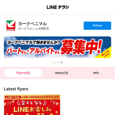
B
r
a
n
ヨークベニマル
c
s
Follow
h
e
ヨークマルシェ大和町店
T
t
o
f
p
o
l
l
o
w
Flyers
(
6
)
Items
(
3
)
Info
Latest flyers