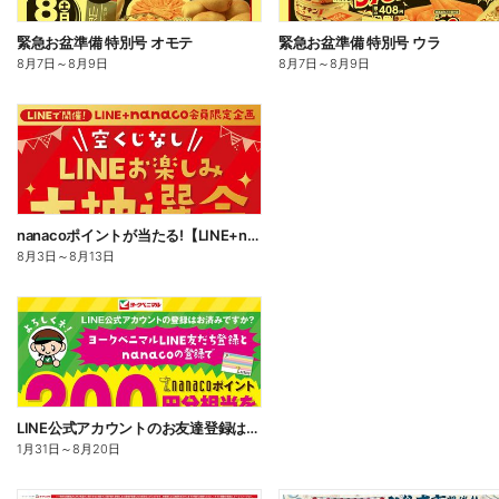
緊急お盆準備 特別号 オモテ
緊急お盆準備 特別号 ウラ
8月7日
～
8月9日
8月7日
～
8月9日
nanacoポイントが当たる!【LINE+nanaco会員限定】LINEお楽しみ大抽選会!
8月3日
～
8月13日
LINE公式アカウントのお友達登録はお済みですか?
1月31日
～
8月20日