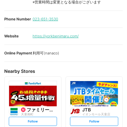
※営業時間は変更となる場合がございます
Phone Number
023-651-3530
Website
https://yorkbenimaru.com/
Online Payment
利用可(nanaco)
Nearby Stores
ファミリーマート
JTB
天童南町
イオンモール天童店
s
s
Follow
Follow
e
e