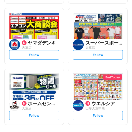
t
t
f
f
o
o
l
l
l
l
o
o
w
w
ヤマダデンキ
スーパースポーツゼビオ
天童店
天童店
s
s
Follow
Follow
e
e
t
t
f
f
o
o
l
l
l
l
o
o
End Today
w
w
ホームセンタームサシ
ウエルシア
天童店
山形天童中店
s
s
Follow
Follow
e
e
t
t
f
f
o
o
l
l