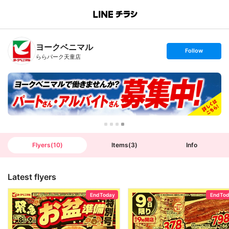
B
r
a
n
ヨークベニマル
c
s
Follow
h
e
ららパーク天童店
T
t
o
f
p
o
l
l
o
w
Flyers
(
10
)
Items
(
3
)
Info
Latest flyers
End Today
End To