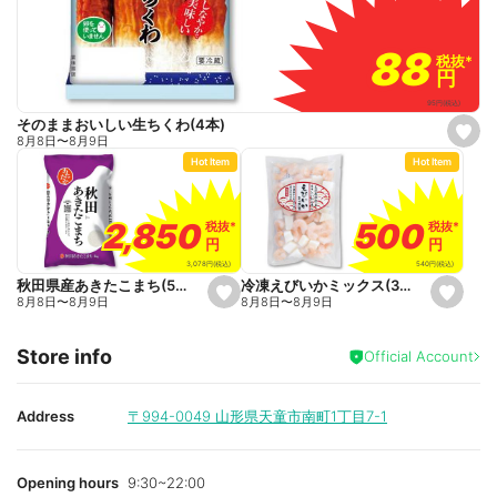
88
88
税抜
税抜
*
*
円
円
95
円
(税込)
そのままおいしい生ちくわ(4本)
s
8月8日
〜
8月9日
e
Hot Item
Hot Item
t
f
a
v
o
500
500
2,850
2,850
税抜
税抜
*
*
税抜
税抜
*
*
r
円
円
円
円
i
t
540
円
(税込)
3,078
円
(税込)
e
冷凍えびいかミックス(300g)
秋田県産あきたこまち(5kg)
s
s
8月8日
〜
8月9日
8月8日
〜
8月9日
e
e
t
t
f
f
Store info
a
a
Official Account
v
v
o
o
r
r
i
i
Address
〒994-0049
山形県天童市南町1丁目7-1
t
t
e
e
Opening hours
9:30~22:00