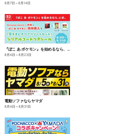
8月7日
～
8月14日
『ぽこ あ ポケモン』を始めるなら、いま。
8月4日
～
8月23日
電動ソファならヤマダ
8月4日
～
8月31日