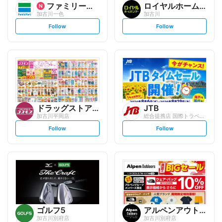
ファミリーマート
ロイヤルホームセンター
加古川一色
加古川
s
s
Follow
Follow
e
e
t
t
f
f
o
o
l
l
l
l
o
o
w
w
ドラッグストアコスモス
JTB
加古川平岡店
総合提携店 国際トラベル アリオ加古川営...
s
s
Follow
Follow
e
e
t
t
f
f
o
o
l
l
l
l
o
o
w
w
ゴルフ5
アルペンアウトドアーズエッセ...
加古川別府店
加古川別府店