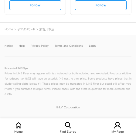
s
s
Follow
Follow
e
e
t
t
f
f
o
o
l
l
l
l
o
o
Home
ヤマダデンキ
加古川本店
w
w
Notice
Help
Privacy Policy
Terms and Conditions
Login
Prices in LINE Flyer
Prices in LINE Flyer may appear with tax included or both included and excluded. Products eligible
for reduced tax (8%) will have an asterisk (＊) next to their price. Some products have prices that in
clude trailing digits below ¥1. These prices may be truncated in LINE Flyer but could still affect you
r total if you purchase multiple items. Please check with the store in question for more detailed pric
e info.
©
LY Corporation
Home
Find Stores
My Page