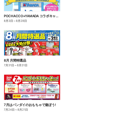
POCHACCO×YAMADA コラボキャンペーン!
8月3日
～
8月28日
8月 月間特選品
7月31日
～
8月31日
7月はバンダイのおもちゃで遊ぼう!
7月24日
～
8月21日