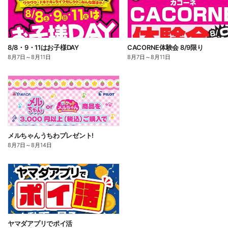
8/8・9・11はお子様DAY
CACORNE体験会 8/9限り
8月7日
～
8月11日
8月7日
～
8月11日
メルちゃんうちわプレゼント!
8月7日
～
8月14日
ヤマダアプリでポイ活