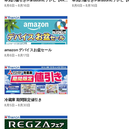
本気の値引き!Panasonicテレビ【4K有機EL】
8月6日
～
8月16日
8月6日
～
8月16日
amazon デバイスお盆セール
8月6日
～
8月17日
冷蔵庫 期間限定値引き
8月5日
～
8月30日