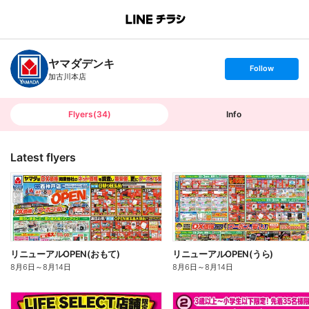
B
r
a
n
ヤマダデンキ
c
s
Follow
h
e
加古川本店
T
t
o
f
p
o
l
l
Flyers
(
34
)
Info
o
w
Latest flyers
リニューアルOPEN(おもて)
リニューアルOPEN(うら)
8月6日
～
8月14日
8月6日
～
8月14日