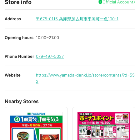
Store info
Official Account
Address
〒675-0115
兵庫県加古川市平岡町一色100-1
Opening hours
10:00~21:00
Phone Number
079-497-5037
Website
https://www.yamada-denki.jp/store/contents/?d=55
2
Nearby Stores