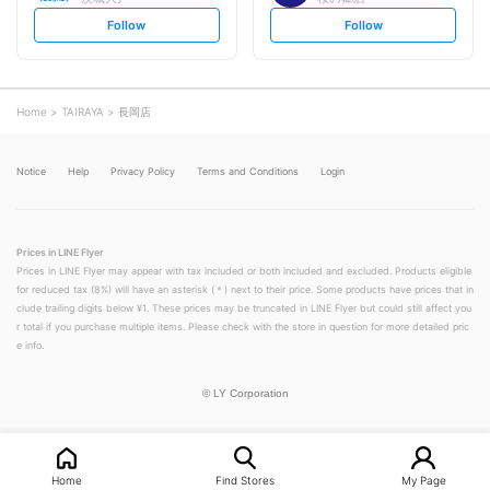
s
s
Follow
Follow
e
e
t
t
f
f
o
o
l
l
l
l
o
o
Home
TAIRAYA
長岡店
w
w
Notice
Help
Privacy Policy
Terms and Conditions
Login
Prices in LINE Flyer
Prices in LINE Flyer may appear with tax included or both included and excluded. Products eligible
for reduced tax (8%) will have an asterisk (＊) next to their price. Some products have prices that in
clude trailing digits below ¥1. These prices may be truncated in LINE Flyer but could still affect you
r total if you purchase multiple items. Please check with the store in question for more detailed pric
e info.
©
LY Corporation
Home
Find Stores
My Page