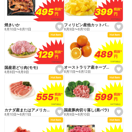
a
v
o
399
399
495
495
税抜
税抜
*
*
税抜
税抜
*
*
r
円
円
円
円
i
t
431
円
(税込)
535
円
(税込)
e
フィリピン産他カットパイン
焼きいか
s
s
8月9日
〜
8月10日
8月10日
〜
8月11日
e
e
Hot Item
Hot Item
t
t
f
f
a
a
v
v
o
o
489
489
129
129
税抜
税抜
*
*
税抜
税抜
*
*
r
r
円
円
円
円
i
i
t
t
528
円
(税込)
139
円
(税込)
e
e
オーストラリア産ネーブルオレンジ
国産若どり肉(モモ)
s
s
8月11日
〜
8月12日
8月8日
〜
8月9日
e
e
Hot Item
Hot Item
t
t
f
f
a
a
v
v
o
o
599
599
555
555
税抜
税抜
*
*
税抜
税抜
*
*
r
r
円
円
円
円
i
i
t
t
647
円
(税込)
599
円
(税込)
e
e
国産豚肉切り落し(肩バラ)
カナダ産またはアメリカ産豚肉生姜焼用(ロース)
s
s
8月9日
〜
8月10日
8月10日
〜
8月11日
e
e
Hot Item
Hot Item
t
t
f
f
a
a