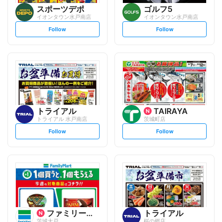
スポーツデポ
ゴルフ5
イオンタウン水戸南店
イオンタウン水戸南店
s
s
Follow
Follow
e
e
t
t
f
f
o
o
l
l
l
l
o
o
w
w
トライアル
TAIRAYA
トライアル 水戸南店
茨城町店
s
s
Follow
Follow
e
e
t
t
f
f
o
o
l
l
l
l
o
o
w
w
ファミリーマート
トライアル
茨城大戸
桜の郷店