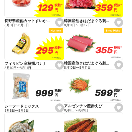
v
v
o
o
359
359
129
129
税抜
税抜
*
*
税抜
税抜
*
*
r
r
円
円
円
円
i
i
t
t
388
円
(税込)
139
円
(税込)
e
e
韓国産他きはだまぐろ刺身用角切り(解凍)
長野県産他カットすいかブロック
s
s
8月11日
〜
8月12日
8月8日
〜
8月9日
e
e
Hot Item
Shop Picks
t
t
f
f
a
a
v
v
o
o
355
355
295
295
税抜
税抜
*
*
税抜
税抜
*
*
r
r
円
円
円
円
i
i
t
t
383
円
(税込)
319
円
(税込)
e
e
韓国産他きはだまぐろ刺身用さくどり(解凍)
フィリピン産極撰バナナ
s
s
8月10日
〜
8月11日
8月10日
〜
8月11日
e
e
t
t
f
f
a
a
v
v
o
o
599
599
999
999
税抜
税抜
*
*
税抜
税抜
*
*
r
r
円
円
円
円
i
i
t
t
647
円
(税込)
1,079
円
(税込)
e
e
アルゼンチン産赤えび
シーフードミックス
s
s
8月8日
〜
8月9日
8月8日
〜
8月9日
e
e
t
t
f
f
a
a
v
v