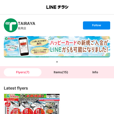
B
r
a
n
TAIRAYA
c
s
Follow
h
e
長岡店
T
t
o
f
p
o
l
l
o
w
Flyers
(
7
)
Items
(
15
)
Info
Latest flyers