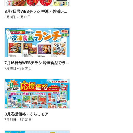
8月7日号WEBチラシ 中派・外派レジャらん・お魚かわら版・お盆準備:うら
8月8日
～
8月12日
7月16日号WEBチラシ 冷凍食品でランチ
7月18日
～
8月31日
8月応援価格・くらしモア
7月31日
～
8月31日