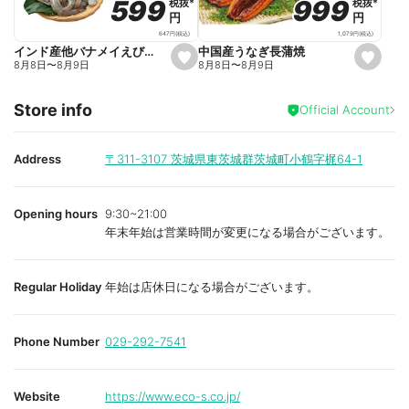
o
o
999
999
599
599
税抜
税抜
*
*
税抜
税抜
*
*
r
r
円
円
円
円
i
i
t
t
1,079
円
(税込)
647
円
(税込)
e
e
中国産うなぎ長蒲焼
インド産他バナメイえび(養殖・解凍)
s
s
8月8日
〜
8月9日
8月8日
〜
8月9日
e
e
t
t
f
f
Store info
a
a
Official Account
v
v
o
o
r
r
i
i
Address
〒311-3107
茨城県東茨城群茨城町小鶴字梶64-1
t
t
e
e
Opening hours
9:30~21:00
年末年始は営業時間が変更になる場合がございます。
Regular Holiday
年始は店休日になる場合がございます。
Phone Number
029-292-7541
Website
https://www.eco-s.co.jp/