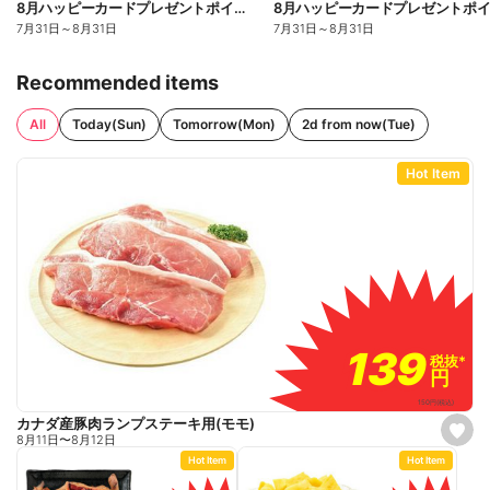
8月ハッピーカードプレゼントポイント:おもて
7月31日
～
8月31日
7月31日
～
8月31日
Recommended items
All
Today(Sun)
Tomorrow(Mon)
2d from now(Tue)
Hot Item
139
139
税抜
税抜
*
*
円
円
150
円
(税込)
カナダ産豚肉ランプステーキ用(モモ)
s
8月11日
〜
8月12日
e
Hot Item
Hot Item
t
f