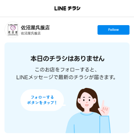
B
r
a
n
佐沼屋呉服店
c
s
Follow
h
e
佐沼屋呉服店
T
t
o
f
p
o
l
l
o
w