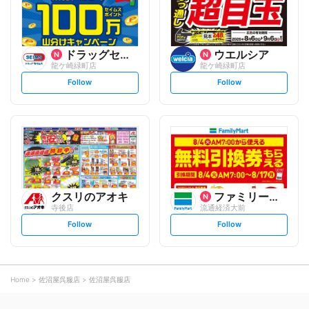
w
w
ドラッグセイムス
ウエルシア
龍ケ崎緑町店
龍ケ崎緑町店
s
s
Follow
Follow
e
e
t
t
f
f
o
o
l
l
l
l
o
o
w
w
クスリのアオキ
ファミリーマート
寺後店
流通経済大前
s
s
Follow
Follow
e
e
t
t
f
f
o
o
l
l
l
l
o
o
Home
佐沼屋呉服店
佐沼屋呉服店
w
w