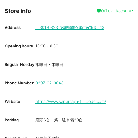
Store info
Official Account
Address
〒301-0823
茨城県龍ケ崎市砂町5143
Opening hours
10:00~18:30
Regular Holiday
水曜日・木曜日
Phone Number
0297-62-0043
Website
https://www.sanumaya-furisode.com/
Parking
店頭6台 第一駐車場20台