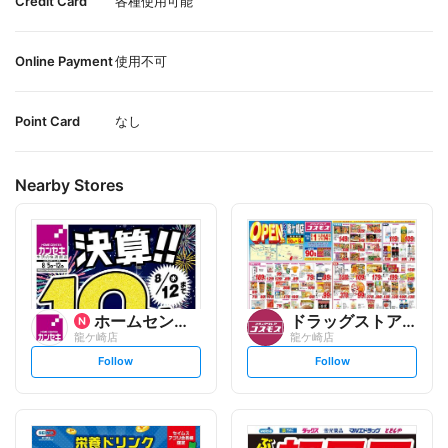
Credit Card
各種使用可能
Online Payment
使用不可
Point Card
なし
Nearby Stores
ホームセンターカンセキ
ドラッグストアコスモス
龍ケ崎店
龍ケ崎店
s
s
Follow
Follow
e
e
t
t
f
f
o
o
l
l
l
l
o
o