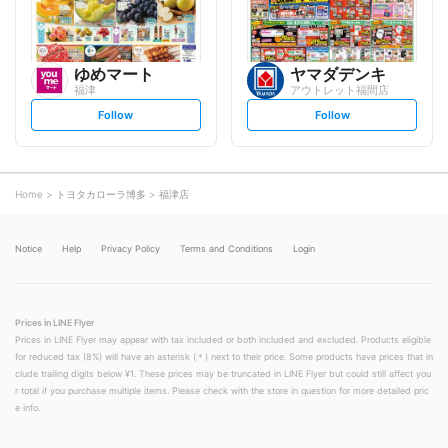
ゆめマート
ヤマダデンキ
福津
アウトレット福間店
s
s
Follow
Follow
e
e
t
t
f
f
o
o
l
l
l
l
o
o
Home
トヨタカローラ博多
福津店
w
w
Notice
Help
Privacy Policy
Terms and Conditions
Login
Prices in LINE Flyer
Prices in LINE Flyer may appear with tax included or both included and excluded. Products eligible
for reduced tax (8%) will have an asterisk (＊) next to their price. Some products have prices that in
clude trailing digits below ¥1. These prices may be truncated in LINE Flyer but could still affect you
r total if you purchase multiple items. Please check with the store in question for more detailed pric
e info.