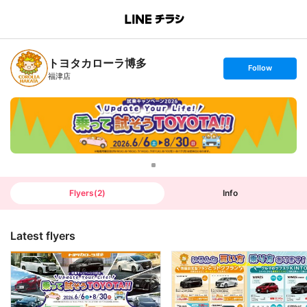
B
r
a
n
トヨタカローラ博多
c
s
Follow
h
e
福津店
T
t
o
f
p
o
l
l
o
w
Flyers
(
2
)
Info
Latest flyers