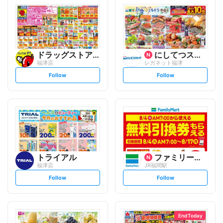
ドラッグストアモリ
にしてつストア
福津店
レガネット福津
s
s
Follow
Follow
e
e
t
t
f
f
o
o
l
l
l
l
o
o
w
w
トライアル
ファミリーマート
福津店
JR福間駅
s
s
Follow
Follow
e
e
t
t
f
f
o
o
l
l
l
l
o
o
End Today
w
w