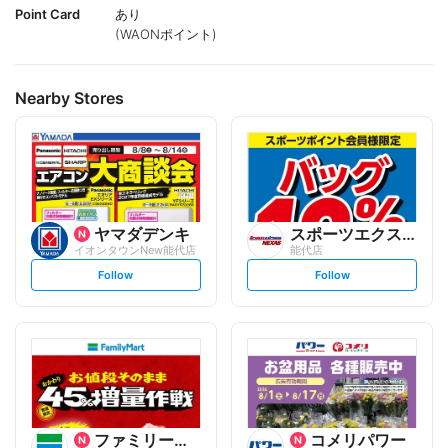
Point Card
あり
(WAONポイント)
Nearby Stores
ヤマダデンキ
スポーツエクスプレスネクサス
イオンタウンNew能代店
能代店
s
s
Follow
Follow
e
e
t
t
f
f
o
o
l
l
l
l
o
o
w
w
ファミリーマート
コメリパワー