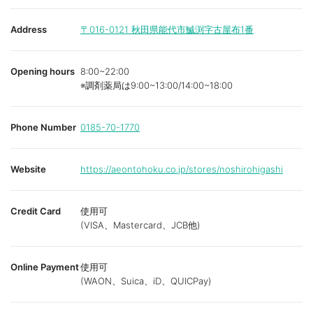
Address
〒016-0121
秋田県能代市鰄渕字古屋布1番
Opening hours
8:00~22:00
※調剤薬局は9:00~13:00/14:00~18:00
Phone Number
0185-70-1770
Website
https://aeontohoku.co.jp/stores/noshirohigashi
Credit Card
使用可
(VISA、Mastercard、JCB他)
Online Payment
使用可
(WAON、Suica、iD、QUICPay)