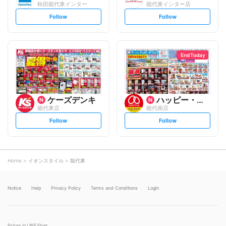
秋田能代東インター
能代東インター店
s
s
Follow
Follow
e
e
t
t
f
f
o
o
l
l
l
l
o
o
End Today
w
w
ケーズデンキ
ハッピー・ドラッグ
能代東店
能代南店
s
s
Follow
Follow
e
e
t
t
f
f
o
o
l
l
l
l
o
o
Home
イオンスタイル
能代東
w
w
Notice
Help
Privacy Policy
Terms and Conditions
Login
Prices in LINE Flyer