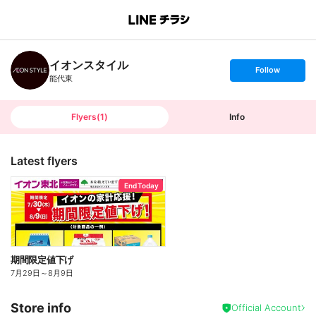
B
r
a
n
イオンスタイル
c
s
Follow
h
e
能代東
T
t
o
f
p
o
l
l
Flyers
(
1
)
Info
o
w
Latest flyers
End Today
期間限定値下げ
7月29日
～
8月9日
Store info
Official Account