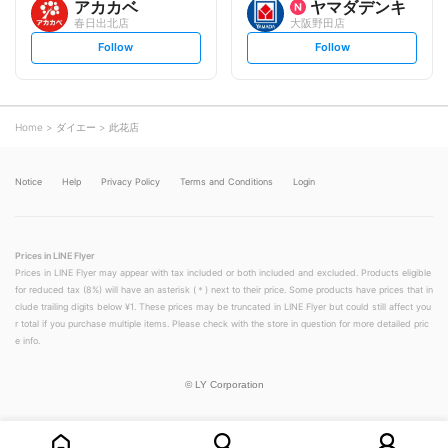
アカカベ
ヤマダデンキ
春日出北店
大阪野田店
s
s
Follow
Follow
e
e
t
t
f
f
o
o
l
l
l
l
o
o
Home
ダイエー
此花店
w
w
Notice
Help
Privacy Policy
Terms and Conditions
Login
Prices in LINE Flyer
Prices in LINE Flyer may appear with tax included or both included and excluded. Products eligible
for reduced tax (8%) will have an asterisk (＊) next to their price. Some products have prices that in
clude trailing digits below ¥1. These prices may be truncated in LINE Flyer but could still affect you
r total if you purchase multiple items. Please check with the store in question for more detailed pric
e info.
©
LY Corporation