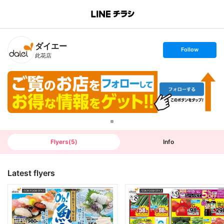
B
r
a
n
ダイエー
c
s
Follow
h
e
此花店
T
t
o
f
p
o
l
l
o
w
Flyers
(
5
)
Info
Latest flyers