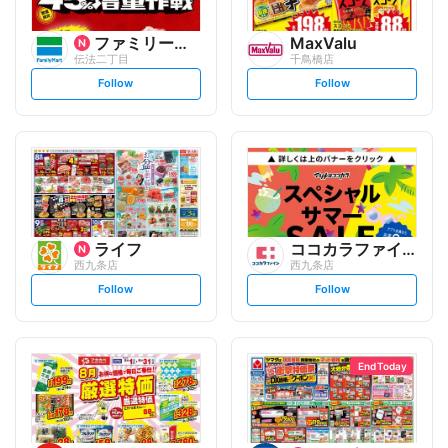
ファミリーマート
MaxValu
伝法二丁目
千鳥橋店
s
s
Follow
Follow
e
e
t
t
f
f
o
o
l
l
l
l
o
o
w
w
ライフ
ココカラファイン
西九条店
西九条店
s
s
Follow
Follow
e
e
t
t
f
f
o
o
l
l
l
l
o
o
End Today
w
w