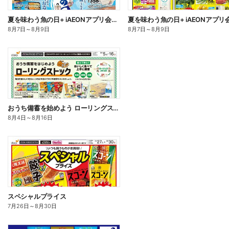
夏を味わう魚の日+ iAEONアプリ会員さま限定割引実施:オモテ
8月7日
～
8月9日
8月7日
～
8月9日
おうち備蓄を始めよう ローリングストック
8月4日
～
8月16日
スペシャルプライス
7月26日
～
8月30日