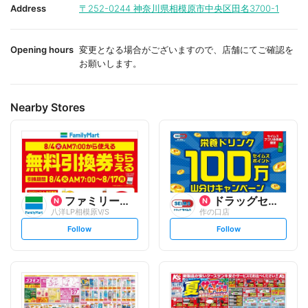
i
i
Address
〒252-0244
神奈川県相模原市中央区田名3700-1
t
t
e
e
Opening hours
変更となる場合がございますので、店舗にてご確認を
お願いします。
Nearby Stores
ファミリーマート
ドラッグセイムス
八洋LP相模原V/S
作の口店
s
s
Follow
Follow
e
e
t
t
f
f
o
o
l
l
l
l
o
o
w
w