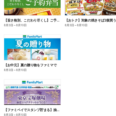
【旨さ格別、こだわり尽くし】ご予約弁当
8月3日
～
8月10日
8月3日
～
8月10日
【お中元】夏の贈り物をファミマで
8月3日
～
8月10日
【ファミペイでスタンプ貯まる】抽選でペアチケットが当たる!
8月3日
～
8月10日