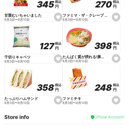
270
270
345
345
税込
税込
税込
税込
r
円
円
円
円
i
t
e
ファミマ・ザ・クレープ 生チョコ
甘栗むいちゃいました
s
s
8月3日
〜
8月10日
8月3日
〜
8月10日
e
e
t
t
f
f
a
a
v
v
o
o
398
398
127
127
税込
税込
税込
税込
r
r
円
円
円
円
i
i
t
t
e
e
たんぱく質が摂れる!豚しゃぶのパスタサラダ
千切りキャベツ
s
s
8月3日
〜
8月10日
8月3日
〜
8月10日
e
e
t
t
f
f
a
a
v
v
o
o
248
248
358
358
税込
税込
税込
税込
r
r
円
円
円
円
i
i
t
t
e
e
ファミチキ
たっぷりハムサンド
s
s
8月3日
〜
8月10日
8月3日
〜
8月10日
e
e
t
t
f
f
Store info
a
a
Official Account
v
v
o
o
r
r