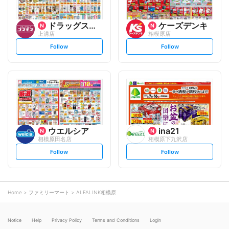
ドラッグストアコスモス
ケーズデンキ
上溝店
相模原店
s
s
Follow
Follow
e
e
t
t
f
f
o
o
l
l
l
l
o
o
w
w
ウエルシア
ina21
相模原田名店
相模原下九沢店
s
s
Follow
Follow
e
e
t
t
f
f
o
o
l
l
l
l
o
o
Home
ファミリーマート
ALFALINK相模原
w
w
Notice
Help
Privacy Policy
Terms and Conditions
Login