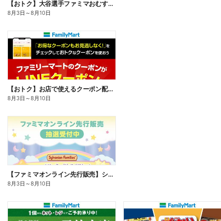
【おトク】大谷選手ファミマおむすび割
8月3日
～
8月10日
【おトク】お店で使えるクーポン配信中
8月3日
～
8月10日
【ファミマオンライン先行販売】シルバニアファミリー
8月3日
～
8月10日