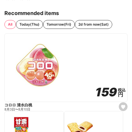
Recommended items
All
Today(Thu)
Tomorrow(Fri)
2d from now(Sat)
159
159
税込
税込
円
円
コロロ 清水白桃
s
8月3日
〜
8月10日
e
t
f
a
v
o