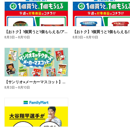
【おトク】1個買うと1個もらえる/アイス
8月3日
～
8月10日
8月3日
～
8月10日
【サンリオ×メーカーマスコット】オリジナルグッズ貰える!
8月3日
～
8月10日