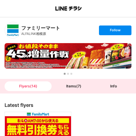
B
r
a
n
ファミリーマート
c
s
Follow
h
e
ALFALINK相模原
T
t
o
f
p
o
l
l
o
w
Flyers
(
14
)
Items
(
7
)
Info
Latest flyers