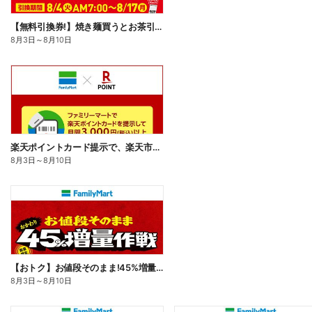
【無料引換券!】焼き麺買うとお茶引換券貰える!
8月3日
～
8月10日
楽天ポイントカード提示で、楽天市場でのお買い物がおトクに!
8月3日
～
8月10日
【おトク】お値段そのまま!45%増量作戦!
8月3日
～
8月10日