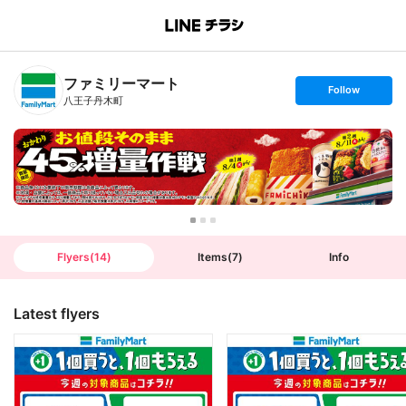
B
r
a
n
ファミリーマート
c
s
Follow
h
e
八王子丹木町
T
t
o
f
p
o
l
l
o
w
Flyers
(
14
)
Items
(
7
)
Info
Latest flyers