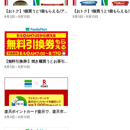
【おトク】1個買うと1個もらえる/アイス
8月3日
～
8月10日
8月3日
～
8月10日
【無料引換券!】焼き麺買うとお茶引換券貰える!
8月3日
～
8月10日
楽天ポイントカード提示で、楽天市場でのお買い物がおトクに!
8月3日
～
8月10日