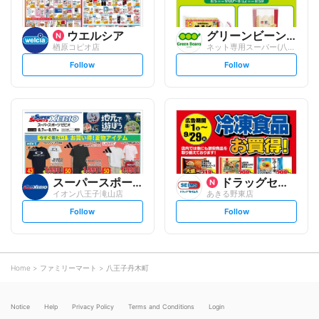
ウエルシア
グリーンビーンズ
楢原コピオ店
ネット専用スーパー(八王子営業所)
s
s
Follow
Follow
e
e
t
t
f
f
o
o
l
l
l
l
o
o
w
w
スーパースポーツゼビオ
ドラッグセイムス
イオン八王子滝山店
あきる野東店
s
s
Follow
Follow
e
e
t
t
f
f
o
o
l
l
l
l
o
o
Home
ファミリーマート
八王子丹木町
w
w
Notice
Help
Privacy Policy
Terms and Conditions
Login