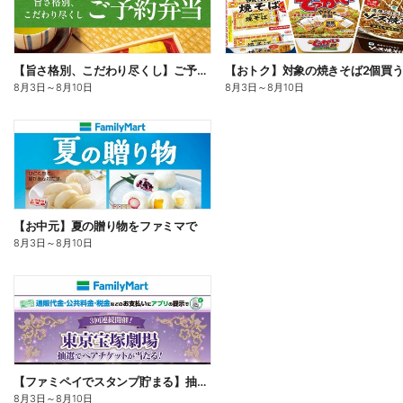
【旨さ格別、こだわり尽くし】ご予約弁当
8月3日
～
8月10日
8月3日
～
8月10日
【お中元】夏の贈り物をファミマで
8月3日
～
8月10日
【ファミペイでスタンプ貯まる】抽選でペアチケットが当たる!
8月3日
～
8月10日