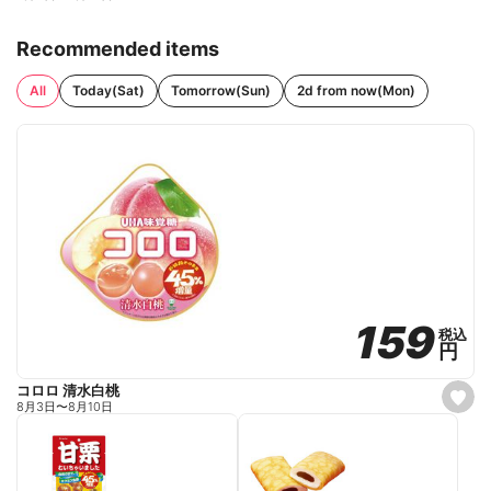
Recommended items
All
Today(Sat)
Tomorrow(Sun)
2d from now(Mon)
159
159
税込
税込
円
円
コロロ 清水白桃
s
8月3日
〜
8月10日
e
t
f
a
v
o