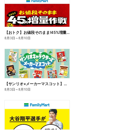
【おトク】お値段そのまま!45%増量作戦!
8月3日
～
8月10日
【サンリオ×メーカーマスコット】オリジナルグッズ貰える!
8月3日
～
8月10日