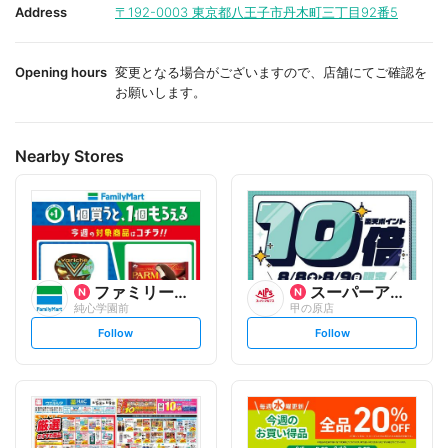
i
i
Address
〒192-0003
東京都八王子市丹木町三丁目92番5
t
t
e
e
Opening hours
変更となる場合がございますので、店舗にてご確認を
お願いします。
Nearby Stores
ファミリーマート
スーパーアルプス
純心学園前
甲の原店
s
s
Follow
Follow
e
e
t
t
f
f
o
o
l
l
l
l
o
o
w
w