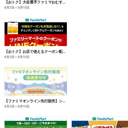
【おトク】大谷選手ファミマおむすび割
8月3日
～
8月10日
【おトク】お店で使えるクーポン配信中
8月3日
～
8月10日
【ファミマオンライン先行販売】シルバニアファミリー
8月3日
～
8月10日