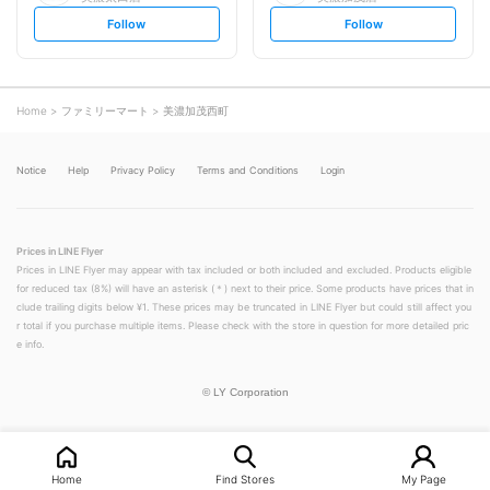
s
s
Follow
Follow
e
e
t
t
f
f
o
o
l
l
l
l
o
o
Home
ファミリーマート
美濃加茂西町
w
w
Notice
Help
Privacy Policy
Terms and Conditions
Login
Prices in LINE Flyer
Prices in LINE Flyer may appear with tax included or both included and excluded. Products eligible
for reduced tax (8%) will have an asterisk (＊) next to their price. Some products have prices that in
clude trailing digits below ¥1. These prices may be truncated in LINE Flyer but could still affect you
r total if you purchase multiple items. Please check with the store in question for more detailed pric
e info.
©
LY Corporation
Home
Find Stores
My Page