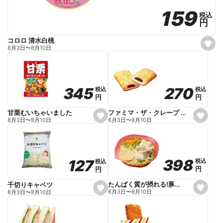
159
159
税込
税込
円
円
コロロ 清水白桃
s
8月3日
〜
8月10日
e
t
f
a
v
o
270
270
345
345
税込
税込
税込
税込
r
円
円
円
円
i
t
e
ファミマ・ザ・クレープ 生チョコ
甘栗むいちゃいました
s
s
8月3日
〜
8月10日
8月3日
〜
8月10日
e
e
t
t
f
f
a
a
v
v
o
o
398
398
127
127
税込
税込
税込
税込
r
r
円
円
円
円
i
i
t
t
e
e
たんぱく質が摂れる!豚しゃぶのパスタサラダ
千切りキャベツ
s
s
8月3日
〜
8月10日
8月3日
〜
8月10日
e
e
t
t
f
f
a
a
v
v