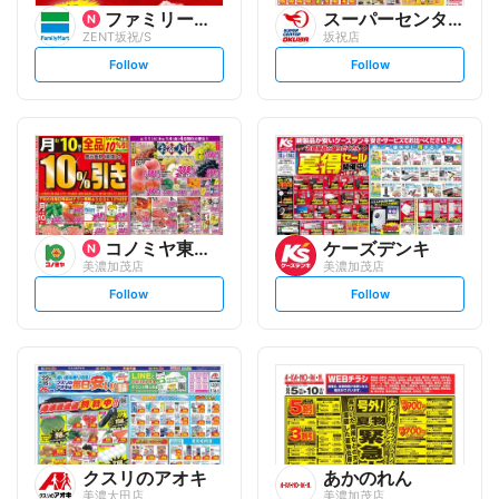
ファミリーマート
スーパーセンターオークワ
ZENT坂祝/S
坂祝店
s
s
Follow
Follow
e
e
t
t
f
f
o
o
l
l
l
l
o
o
w
w
コノミヤ東海事業本部
ケーズデンキ
美濃加茂店
美濃加茂店
s
s
Follow
Follow
e
e
t
t
f
f
o
o
l
l
l
l
o
o
w
w
クスリのアオキ
あかのれん
美濃太田店
美濃加茂店