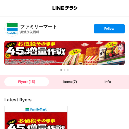
B
r
a
n
ファミリーマート
c
s
Follow
h
e
美濃加茂西町
T
t
o
f
p
o
l
l
o
w
Flyers
(
15
)
Items
(
7
)
Info
Latest flyers