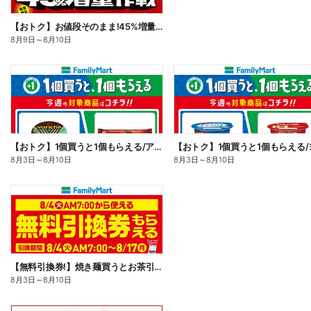
【おトク】お値段そのまま!45%増量作戦!
8月9日
～
8月10日
【おトク】1個買うと1個もらえる/アイス
8月3日
～
8月10日
8月3日
～
8月10日
【無料引換券!】焼き麺買うとお茶引換券貰える!
8月3日
～
8月10日