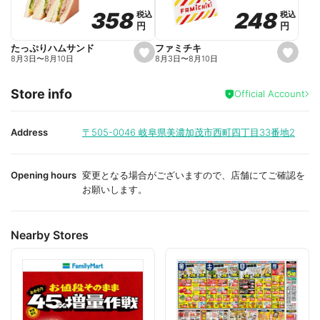
o
o
248
248
358
358
税込
税込
税込
税込
r
r
円
円
円
円
i
i
t
t
e
e
ファミチキ
たっぷりハムサンド
s
s
8月3日
〜
8月10日
8月3日
〜
8月10日
e
e
t
t
f
f
Store info
a
a
Official Account
v
v
o
o
r
r
i
i
Address
〒505-0046
岐阜県美濃加茂市西町四丁目33番地2
t
t
e
e
Opening hours
変更となる場合がございますので、店舗にてご確認を
お願いします。
Nearby Stores