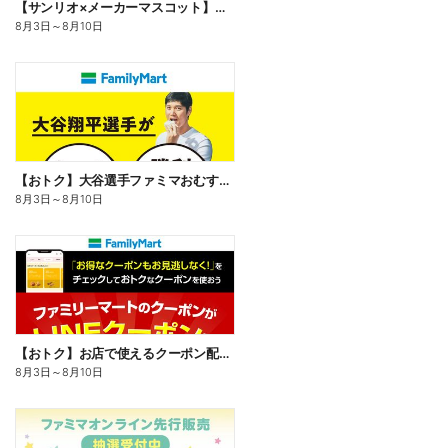
【サンリオ×メーカーマスコット】オリジナルグッズ貰える!
8月3日
～
8月10日
【おトク】大谷選手ファミマおむすび割
8月3日
～
8月10日
【おトク】お店で使えるクーポン配信中
8月3日
～
8月10日