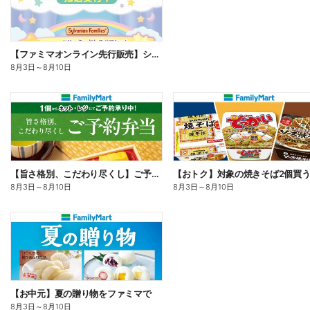
【ファミマオンライン先行販売】シルバニアファミリー
8月3日
～
8月10日
【旨さ格別、こだわり尽くし】ご予約弁当
8月3日
～
8月10日
8月3日
～
8月10日
【お中元】夏の贈り物をファミマで
8月3日
～
8月10日