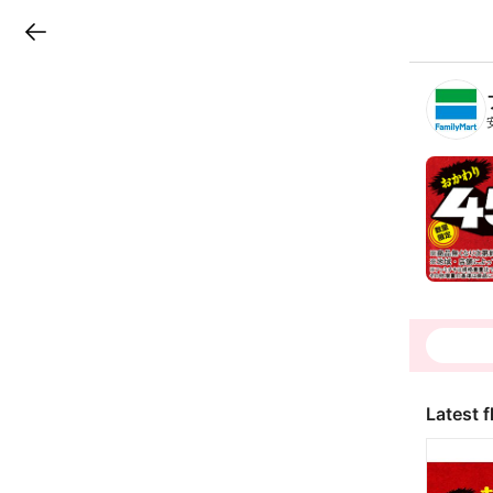
LINEチラシ
B
r
a
n
c
h
T
o
p
Latest f