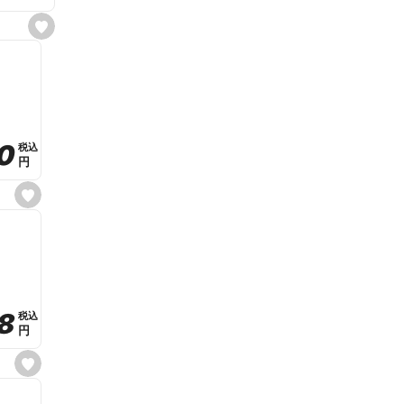
s
e
t
f
a
v
o
r
i
t
0
0
税込
税込
e
円
円
s
e
t
f
a
v
o
r
i
t
8
8
e
税込
税込
円
円
s
e
t
f