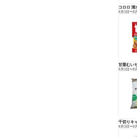
コロロ 清
8月3日
〜
8
甘栗むい
8月3日
〜
8
千切りキ
8月3日
〜
8