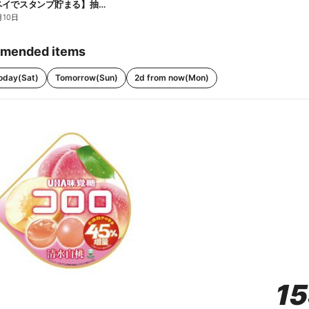
【ファミペイでスタンプ貯まる】抽選でペアチケットが当たる!
月10日
mended items
oday(Sat)
Tomorrow(Sun)
2d from now(Mon)
1
1