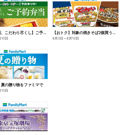
【旨さ格別、こだわり尽くし】ご予約弁当
【おトク】対象の焼きそば2個買うと100円引き!
月10日
8月3日
～
8月10日
】夏の贈り物をファミマで
月10日