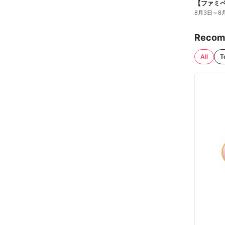
8月3日
～
8
Recom
All
T