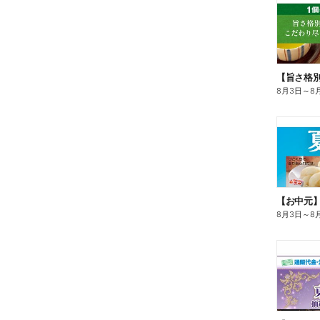
8月3日
～
8
【お中元
8月3日
～
8