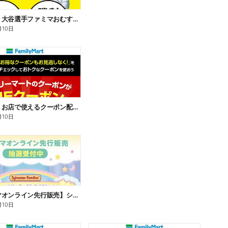
【おトク】大谷選手ファミマおむすび割
月10日
【おトク】お店で使えるクーポン配信中
月10日
【ファミマオンライン先行販売】シルバニアファミリー
月10日