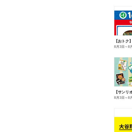
8月3日
～
8
8月3日
～
8