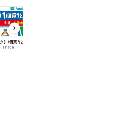
t
x
e
n
ク】1個買うと1個もらえる/麦茶
～
8月10日