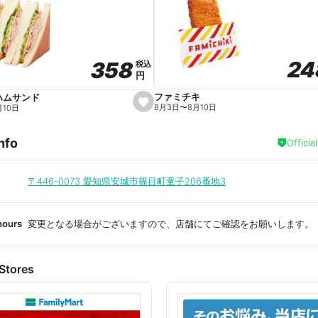
a
v
o
r
i
t
24
24
358
358
e
税込
税込
円
円
ファミチキ
ハムサンド
s
8月3日
〜
8月10日
月10日
e
t
f
nfo
a
Officia
v
o
r
i
〒446-0073
愛知県安城市篠目町童子206番地3
t
e
hours
変更となる場合がございますので、店舗にてご確認をお願いします。
Stores