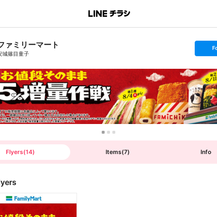
ファミリーマート
s
F
e
安城篠目童子
t
f
o
l
l
o
w
Flyers
(
14
)
Items
(
7
)
Info
lyers