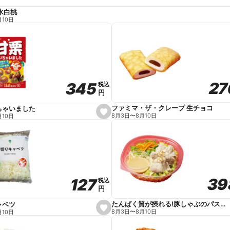
水白桃
月10日
27
27
345
345
税込
税込
円
円
ファミマ・ザ・クレープ 生チョコ
ちゃいました
s
8月3日
〜
8月10日
月10日
e
t
f
a
v
o
r
i
t
39
39
127
127
e
税込
税込
円
円
たんぱく質が摂れる!豚しゃぶのパスタサラダ
ャベツ
s
8月3日
〜
8月10日
月10日
e
t
f