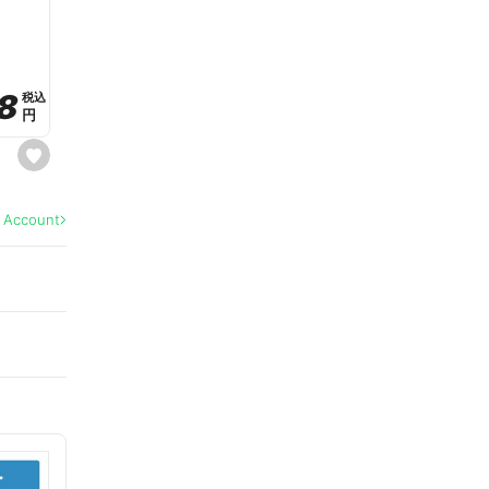
a
v
o
r
i
t
8
8
e
税込
税込
円
円
s
e
t
f
a
l Account
v
o
r
i
t
e