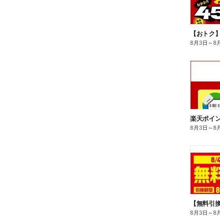
8月3日
～
8
8月3日
～
8
8月3日
～
8