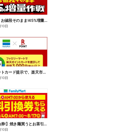
【おトク】お値段そのまま!45%増量作戦!
月10日
楽天ポイントカード提示で、楽天市場でのお買い物がおトクに!
月10日
【無料引換券!】焼き麺買うとお茶引換券貰える!
月10日