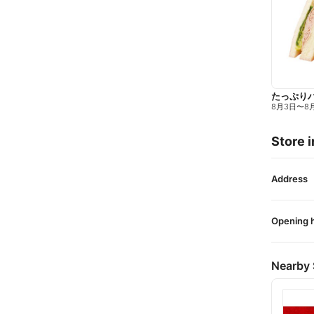
たっぷり
8月3日
〜
8
Store i
Address
Opening 
Nearby 