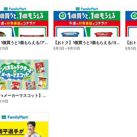
【おトク】1個買うと1個もらえる/アイス
【おトク】1個買うと1個もらえる/ヨーグルト
【おト
月10日
8月3日
～
8月10日
8月3日
【サンリオ×メーカーマスコット】オリジナルグッズ貰える!
月10日