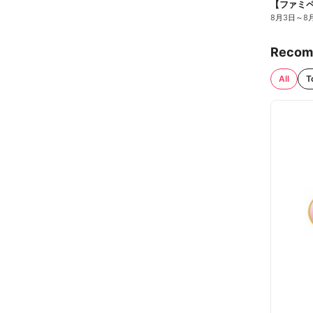
8月3日
～
8
Recom
All
T