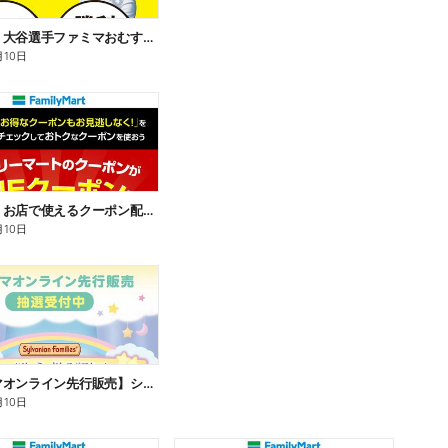
【おトク】大谷選手ファミマおむすび割
月10日
【おトク】お店で使えるクーポン配信中
月10日
【ファミマオンライン先行販売】シルバニアファミリー
月10日