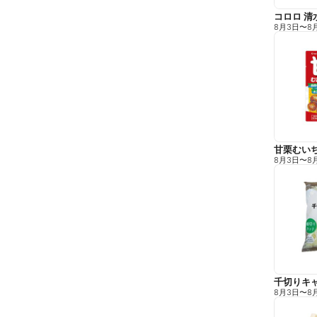
コロロ 清
8月3日
〜
8
甘栗むい
8月3日
〜
8
千切りキ
8月3日
〜
8