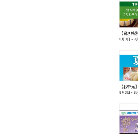
8月3日
～
8
【お中元
8月3日
～
8