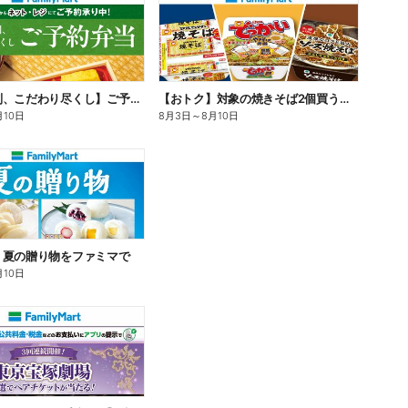
【旨さ格別、こだわり尽くし】ご予約弁当
【おトク】対象の焼きそば2個買うと100円引き!
月10日
8月3日
～
8月10日
】夏の贈り物をファミマで
月10日