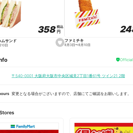
a
v
o
r
i
t
24
24
358
358
e
税込
税込
円
円
ファミチキ
ハムサンド
s
8月3日
〜
8月10日
月10日
e
t
f
nfo
a
Officia
v
o
r
i
〒540-0001
大阪府大阪市中央区城見2丁目1番61号 ツイン21 2階
t
e
hours
変更となる場合がございますので、店舗にてご確認をお願いします。
Stores