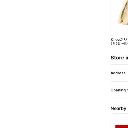
たっぷり
8月3日
〜
8
Store i
Address
Opening 
Nearby 