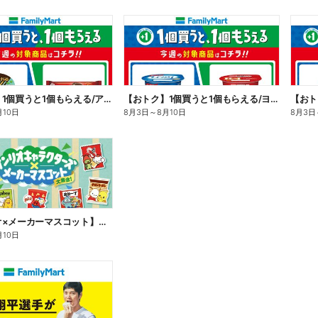
【おトク】1個買うと1個もらえる/アイス
【おトク】1個買うと1個もらえる/ヨーグルト
【おト
月10日
8月3日
～
8月10日
8月3日
【サンリオ×メーカーマスコット】オリジナルグッズ貰える!
月10日