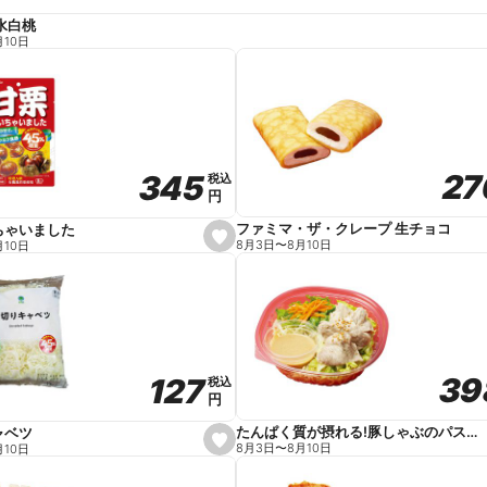
水白桃
月10日
27
27
345
345
税込
税込
円
円
ファミマ・ザ・クレープ 生チョコ
ちゃいました
s
8月3日
〜
8月10日
月10日
e
t
f
a
v
o
r
i
t
39
39
127
127
e
税込
税込
円
円
たんぱく質が摂れる!豚しゃぶのパスタサラダ
ャベツ
s
8月3日
〜
8月10日
月10日
e
t
f