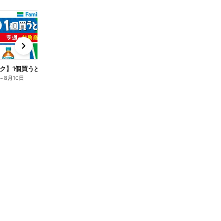
t
x
e
n
ク】1個買うと1個もらえる/麦茶
～
8月10日