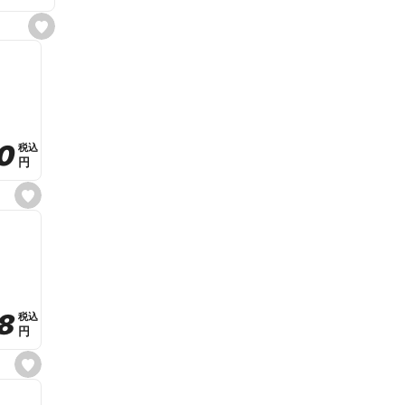
s
e
t
f
a
v
o
r
i
t
0
0
税込
税込
e
円
円
s
e
t
f
a
v
o
r
i
t
8
8
e
税込
税込
円
円
s
e
t
f