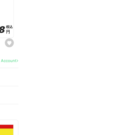
a
v
o
r
i
t
8
8
e
税込
税込
円
円
s
e
t
f
a
l Account
v
o
r
i
t
e