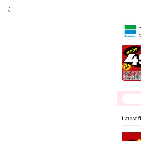
LINEチラシ
B
r
a
n
c
h
T
o
p
Latest f