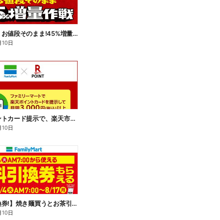
【おトク】お値段そのまま!45%増量作戦!
月10日
楽天ポイントカード提示で、楽天市場でのお買い物がおトクに!
月10日
【無料引換券!】焼き麺買うとお茶引換券貰える!
月10日