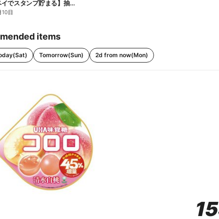
【ファミペイでスタンプ貯まる】抽選でペアチケットが当たる!
月10日
mended items
oday(Sat)
Tomorrow(Sun)
2d from now(Mon)
1
1