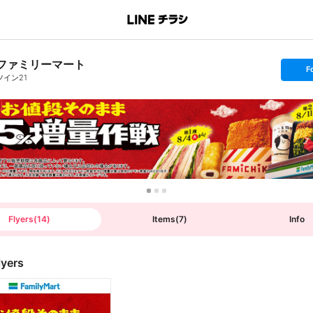
ファミリーマート
s
F
e
ツイン21
t
f
o
l
l
o
w
Flyers
(
14
)
Items
(
7
)
Info
lyers