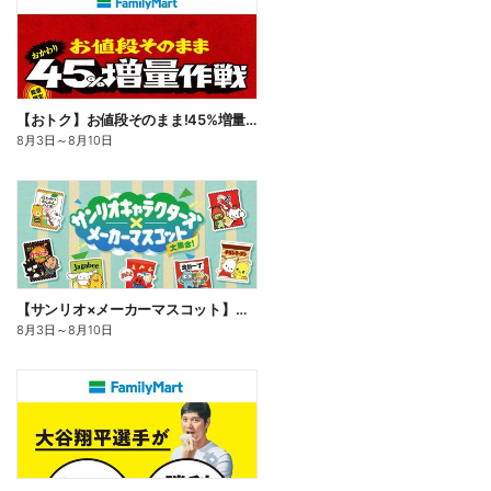
【おトク】お値段そのまま!45%増量作戦!
8月3日
～
8月10日
【サンリオ×メーカーマスコット】オリジナルグッズ貰える!
8月3日
～
8月10日