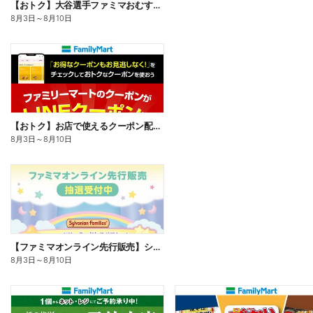
【おトク】大谷選手ファミマおむすび割
8月3日
～
8月10日
【おトク】お店で使えるクーポン配信中
8月3日
～
8月10日
【ファミマオンライン先行販売】シルバニアファミリー
8月3日
～
8月10日