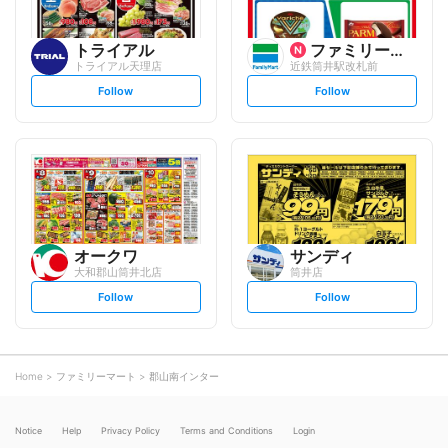
トライアル
ファミリーマート
トライアル天理店
近鉄筒井駅改札前
s
s
Follow
Follow
e
e
t
t
f
f
o
o
l
l
l
l
o
o
w
w
オークワ
サンディ
大和郡山筒井北店
筒井店
s
s
Follow
Follow
e
e
t
t
f
f
o
o
l
l
l
l
o
o
Home
ファミリーマート
郡山南インター
w
w
Notice
Help
Privacy Policy
Terms and Conditions
Login