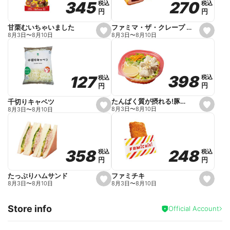
270
270
345
345
税込
税込
税込
税込
r
円
円
円
円
i
t
e
ファミマ・ザ・クレープ 生チョコ
甘栗むいちゃいました
s
s
8月3日
〜
8月10日
8月3日
〜
8月10日
e
e
t
t
f
f
a
a
v
v
o
o
398
398
127
127
税込
税込
税込
税込
r
r
円
円
円
円
i
i
t
t
e
e
たんぱく質が摂れる!豚しゃぶのパスタサラダ
千切りキャベツ
s
s
8月3日
〜
8月10日
8月3日
〜
8月10日
e
e
t
t
f
f
a
a
v
v
o
o
248
248
358
358
税込
税込
税込
税込
r
r
円
円
円
円
i
i
t
t
e
e
ファミチキ
たっぷりハムサンド
s
s
8月3日
〜
8月10日
8月3日
〜
8月10日
e
e
t
t
f
f
Store info
a
a
Official Account
v
v
o
o
r
r