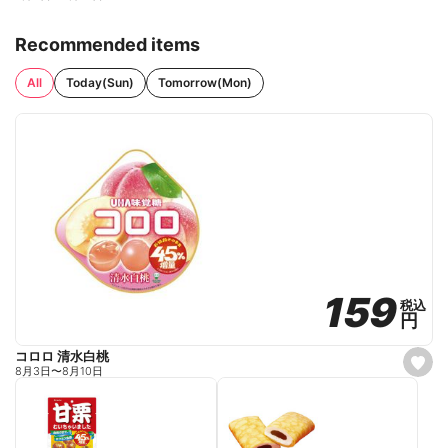
Recommended items
All
Today(Sun)
Tomorrow(Mon)
159
159
税込
税込
円
円
コロロ 清水白桃
s
8月3日
〜
8月10日
e
t
f
a
v
o