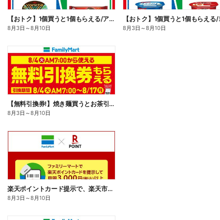
【おトク】1個買うと1個もらえる/アイス
8月3日
～
8月10日
8月3日
～
8月10日
【無料引換券!】焼き麺買うとお茶引換券貰える!
8月3日
～
8月10日
楽天ポイントカード提示で、楽天市場でのお買い物がおトクに!
8月3日
～
8月10日