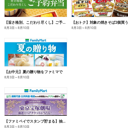
【旨さ格別、こだわり尽くし】ご予約弁当
8月3日
～
8月10日
8月3日
～
8月10日
【お中元】夏の贈り物をファミマで
8月3日
～
8月10日
【ファミペイでスタンプ貯まる】抽選でペアチケットが当たる!
8月3日
～
8月10日