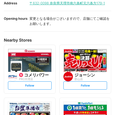
i
i
Address
〒632-0098
奈良県天理市南六条町元六条方179-1
t
t
e
e
Opening hours
変更となる場合がございますので、店舗にてご確認を
お願いします。
Nearby Stores
コメリパワー
ジョーシン
PRO天理店
郡山店
s
s
Follow
Follow
e
e
t
t
f
f
o
o
l
l
l
l
o
o
w
w