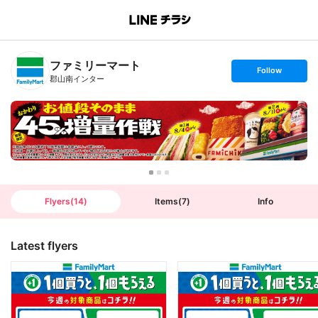
B
r
a
n
ファミリーマート
c
s
Follow
h
e
郡山南インター
T
t
o
f
p
o
l
l
o
w
Flyers
(
14
)
Items
(
7
)
Info
Latest flyers