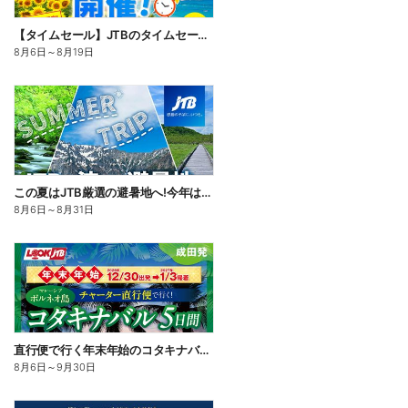
【タイムセール】JTBのタイムセール開催中!国内も海外も♪期間限定なのでお見逃しなく!
8月6日
～
8月19日
この夏はJTB厳選の避暑地へ!今年は、旅の目的地に「涼しさ」を選んでみませんか。割引クーポンもご用意
8月6日
～
8月31日
直行便で行く年末年始のコタキナバル。リバーサファリや2つの離島巡りなどから選べる満喫プランをご用意♪
8月6日
～
9月30日