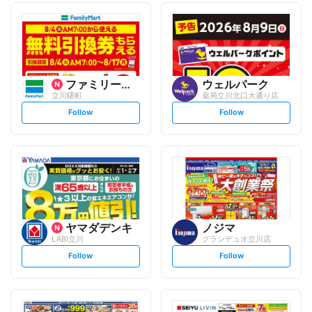
ファミリーマート
ウェルパーク
立川曙町
薬局立川北口大通り店
s
s
Follow
Follow
e
e
t
t
f
f
o
o
l
l
l
l
o
o
w
w
ヤマダデンキ
ノジマ
LABI立川
グランデュオ立川店
s
s
Follow
Follow
e
e
t
t
f
f
o
o
l
l
l
l
o
o