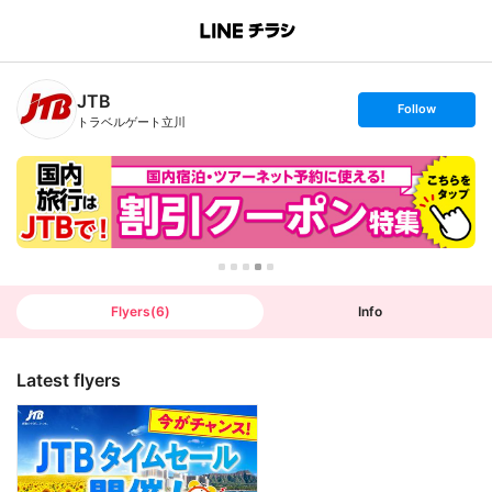
B
r
a
n
JTB
c
s
Follow
h
e
トラベルゲート立川
T
t
o
f
p
o
l
l
o
w
Flyers
(
6
)
Info
Latest flyers