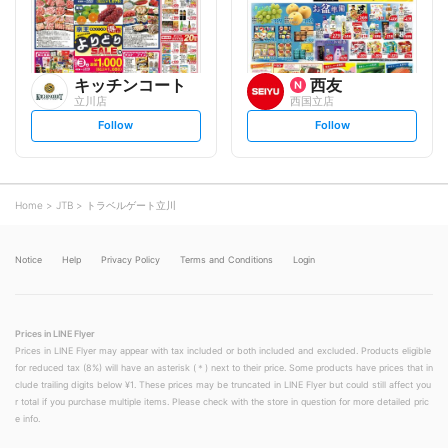
w
w
キッチンコート
西友
立川店
西国立店
s
s
Follow
Follow
e
e
t
t
f
f
o
o
l
l
l
l
o
o
Home
JTB
トラベルゲート立川
w
w
Notice
Help
Privacy Policy
Terms and Conditions
Login
Prices in LINE Flyer
Prices in LINE Flyer may appear with tax included or both included and excluded. Products eligible
for reduced tax (8%) will have an asterisk (＊) next to their price. Some products have prices that in
clude trailing digits below ¥1. These prices may be truncated in LINE Flyer but could still affect you
r total if you purchase multiple items. Please check with the store in question for more detailed pric
e info.