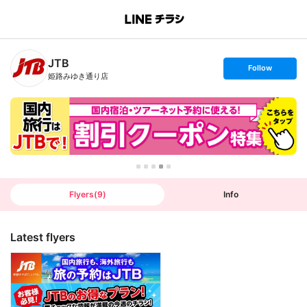
B
r
a
n
JTB
c
s
Follow
h
e
姫路みゆき通り店
T
t
o
f
p
o
l
l
o
w
Flyers
(
9
)
Info
Latest flyers