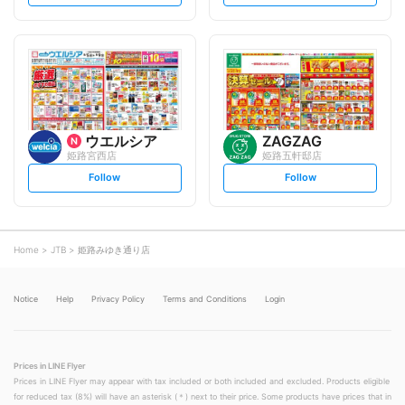
e
e
t
t
f
f
o
o
l
l
l
l
o
o
w
w
ウエルシア
ZAGZAG
姫路宮西店
姫路五軒邸店
s
s
Follow
Follow
e
e
t
t
f
f
o
o
l
l
l
l
o
o
Home
JTB
姫路みゆき通り店
w
w
Notice
Help
Privacy Policy
Terms and Conditions
Login
Prices in LINE Flyer
Prices in LINE Flyer may appear with tax included or both included and excluded. Products eligible
for reduced tax (8%) will have an asterisk (＊) next to their price. Some products have prices that in