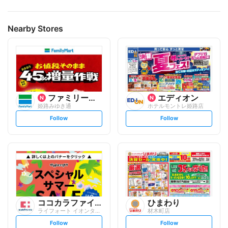
Nearby Stores
ファミリーマート
エディオン
姫路みゆき通
ホテルモントレ姫路店
s
s
Follow
Follow
e
e
t
t
f
f
o
o
l
l
l
l
o
o
w
w
ココカラファイン
ひまわり
ライフォート イオンタウン姫路店
材木町店
s
s
Follow
Follow