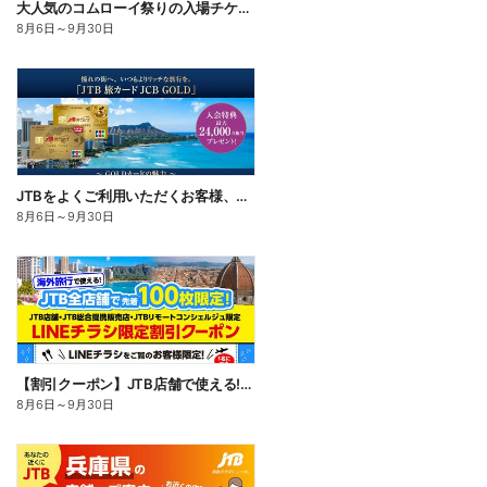
大人気のコムローイ祭りの入場チケット&指定ホテルから会場までの送迎付きのツアーをご用意しました。
8月6日
～
9月30日
JTBをよくご利用いただくお客様、旅行がお好きなお客様に特におすすめのカード。入会キャンペーン実施中
8月6日
～
9月30日
【割引クーポン】JTB店舗で使える!LINEチラシをご覧のお客様限定のお得な海外割引クーポン配布中♪
8月6日
～
9月30日