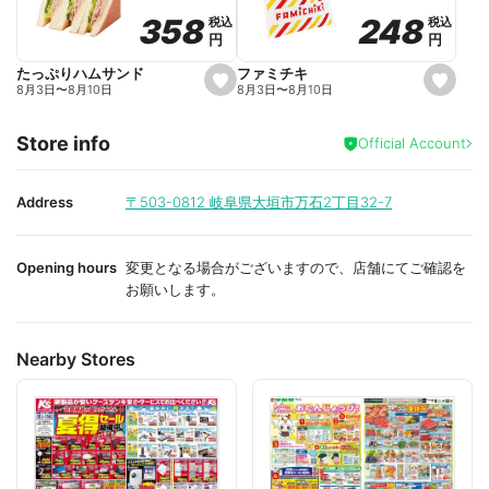
o
o
248
248
358
358
税込
税込
税込
税込
r
r
円
円
円
円
i
i
t
t
e
e
ファミチキ
たっぷりハムサンド
s
s
8月3日
〜
8月10日
8月3日
〜
8月10日
e
e
t
t
f
f
Store info
a
a
Official Account
v
v
o
o
r
r
i
i
Address
〒503-0812
岐阜県大垣市万石2丁目32-7
t
t
e
e
Opening hours
変更となる場合がございますので、店舗にてご確認を
お願いします。
Nearby Stores