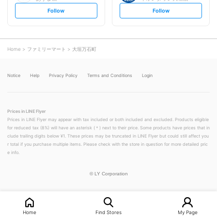
s
s
Follow
Follow
e
e
t
t
f
f
o
o
l
l
l
l
o
o
Home
ファミリーマート
大垣万石町
w
w
Notice
Help
Privacy Policy
Terms and Conditions
Login
Prices in LINE Flyer
Prices in LINE Flyer may appear with tax included or both included and excluded. Products eligible
for reduced tax (8%) will have an asterisk (＊) next to their price. Some products have prices that in
clude trailing digits below ¥1. These prices may be truncated in LINE Flyer but could still affect you
r total if you purchase multiple items. Please check with the store in question for more detailed pric
e info.
©
LY Corporation
Home
Find Stores
My Page