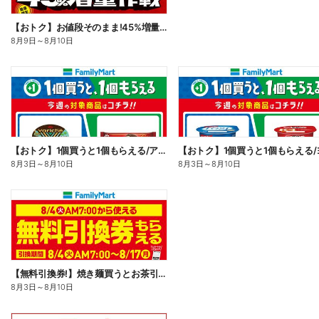
【おトク】お値段そのまま!45%増量作戦!
8月9日
～
8月10日
【おトク】1個買うと1個もらえる/アイス
8月3日
～
8月10日
8月3日
～
8月10日
【無料引換券!】焼き麺買うとお茶引換券貰える!
8月3日
～
8月10日