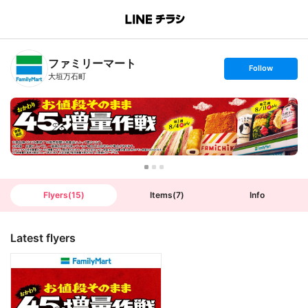
B
r
a
n
ファミリーマート
c
s
Follow
h
e
大垣万石町
T
t
o
f
p
o
l
l
o
w
Flyers
(
15
)
Items
(
7
)
Info
Latest flyers