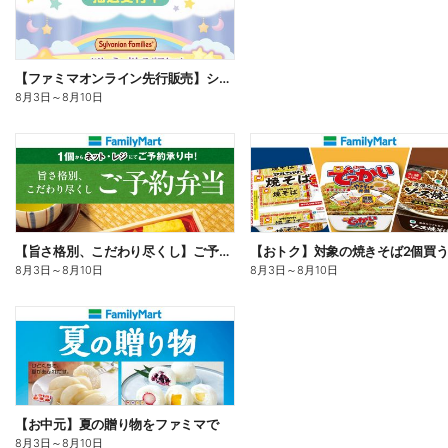
【ファミマオンライン先行販売】シルバニアファミリー
8月3日
～
8月10日
【旨さ格別、こだわり尽くし】ご予約弁当
8月3日
～
8月10日
8月3日
～
8月10日
【お中元】夏の贈り物をファミマで
8月3日
～
8月10日