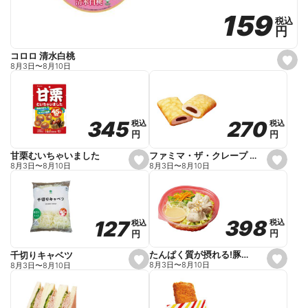
159
159
税込
税込
円
円
コロロ 清水白桃
s
8月3日
〜
8月10日
e
t
f
a
v
o
270
270
345
345
税込
税込
税込
税込
r
円
円
円
円
i
t
e
ファミマ・ザ・クレープ 生チョコ
甘栗むいちゃいました
s
s
8月3日
〜
8月10日
8月3日
〜
8月10日
e
e
t
t
f
f
a
a
v
v
o
o
398
398
127
127
税込
税込
税込
税込
r
r
円
円
円
円
i
i
t
t
e
e
たんぱく質が摂れる!豚しゃぶのパスタサラダ
千切りキャベツ
s
s
8月3日
〜
8月10日
8月3日
〜
8月10日
e
e
t
t
f
f
a
a
v
v