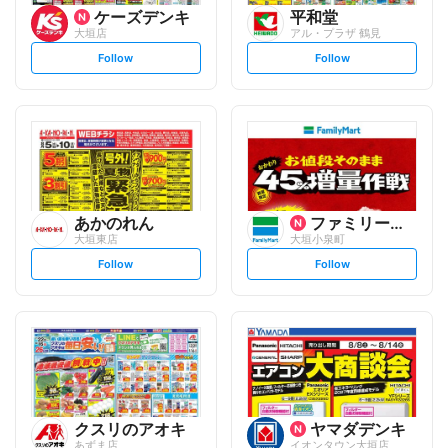
ケーズデンキ
平和堂
大垣店
アル・プラザ 鶴見
s
s
Follow
Follow
e
e
t
t
f
f
o
o
l
l
l
l
o
o
w
w
あかのれん
ファミリーマート
大垣東店
大垣小泉町
s
s
Follow
Follow
e
e
t
t
f
f
o
o
l
l
l
l
o
o
w
w
クスリのアオキ
ヤマダデンキ
あずま店
イオンタウン大垣店