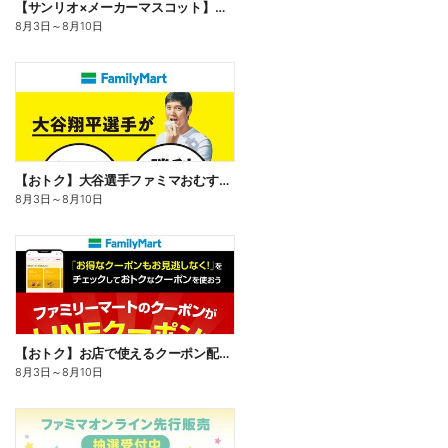
【サンリオ×メーカーマスコット】オリジナルグッズ貰える!
8月3日
～
8月10日
【おトク】大谷選手ファミマおむすび割
8月3日
～
8月10日
【おトク】お店で使えるクーポン配信中
8月3日
～
8月10日