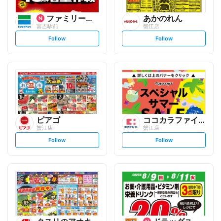
ファミリーマート
あかのれん
富吉駅前
蟹江店
s
s
Follow
Follow
e
e
t
t
f
f
o
o
l
l
l
l
o
o
w
w
ピアゴ
ココカラファイン
蟹江店
蟹江店
s
s
Follow
Follow
e
e
t
t
f
f
o
o
l
l
l
l
o
o
w
w