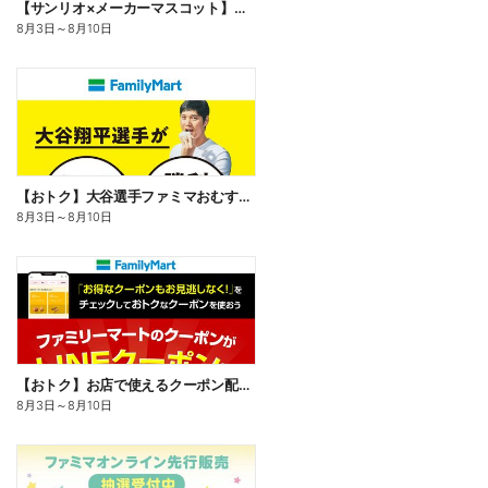
【サンリオ×メーカーマスコット】オリジナルグッズ貰える!
8月3日
～
8月10日
【おトク】大谷選手ファミマおむすび割
8月3日
～
8月10日
【おトク】お店で使えるクーポン配信中
8月3日
～
8月10日