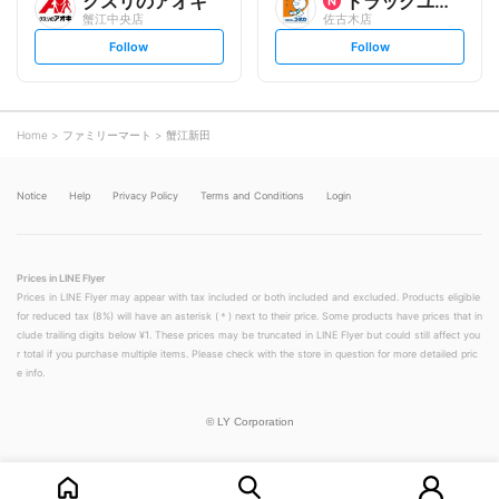
クスリのアオキ
ドラッグユタカ
蟹江中央店
佐古木店
s
s
Follow
Follow
e
e
t
t
f
f
o
o
l
l
l
l
o
o
Home
ファミリーマート
蟹江新田
w
w
Notice
Help
Privacy Policy
Terms and Conditions
Login
Prices in LINE Flyer
Prices in LINE Flyer may appear with tax included or both included and excluded. Products eligible
for reduced tax (8%) will have an asterisk (＊) next to their price. Some products have prices that in
clude trailing digits below ¥1. These prices may be truncated in LINE Flyer but could still affect you
r total if you purchase multiple items. Please check with the store in question for more detailed pric
e info.
©
LY Corporation