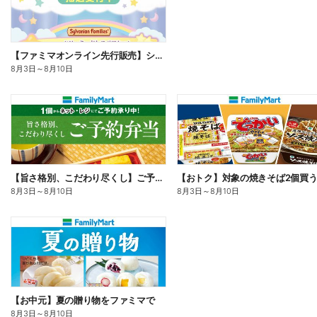
【ファミマオンライン先行販売】シルバニアファミリー
8月3日
～
8月10日
【旨さ格別、こだわり尽くし】ご予約弁当
8月3日
～
8月10日
8月3日
～
8月10日
【お中元】夏の贈り物をファミマで
8月3日
～
8月10日