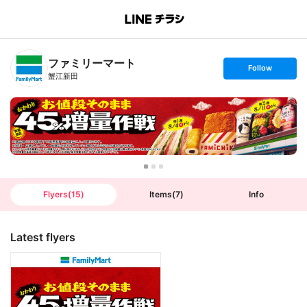
B
r
a
n
ファミリーマート
c
s
Follow
h
e
蟹江新田
T
t
o
f
p
o
l
l
o
w
Flyers
(
15
)
Items
(
7
)
Info
Latest flyers