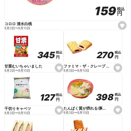
159
159
税込
税込
円
円
コロロ 清水白桃
s
8月3日
〜
8月10日
e
t
f
a
v
o
270
270
345
345
税込
税込
税込
税込
r
円
円
円
円
i
t
e
ファミマ・ザ・クレープ 生チョコ
甘栗むいちゃいました
s
s
8月3日
〜
8月10日
8月3日
〜
8月10日
e
e
t
t
f
f
a
a
v
v
o
o
398
398
127
127
税込
税込
税込
税込
r
r
円
円
円
円
i
i
t
t
e
e
たんぱく質が摂れる!豚しゃぶのパスタサラダ
千切りキャベツ
s
s
8月3日
〜
8月10日
8月3日
〜
8月10日
e
e
t
t
f
f
a
a
v
v