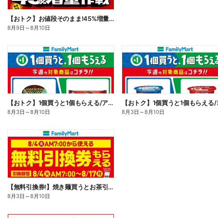
【おトク】お値段そのまま!45%増量作戦!
8月9日
～
8月10日
【おトク】1個買うと1個もらえる/アイス
8月3日
～
8月10日
8月3日
～
8月10日
【無料引換券!】焼き麺買うとお茶引換券貰える!
8月3日
～
8月10日