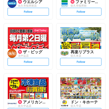
ウエルシア
ファミリーマート
佐久市役所前店
佐久市役所前
s
s
Follow
Follow
e
e
t
t
f
f
o
o
l
l
l
l
o
o
End Today
w
w
ザ・ビッグ
再楽リプラス
北中込店
佐久本店
s
s
Follow
Follow
e
e
t
t
f
f
o
o
l
l
l
l
o
o
w
w
アメリカンドラッグ
ドン・キホーテ
佐久中込店
佐久平店