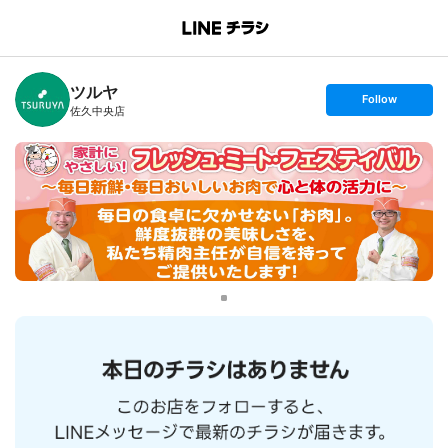
B
r
a
n
ツルヤ
c
s
Follow
h
e
佐久中央店
T
t
o
f
p
o
l
l
o
w