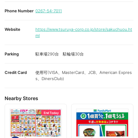
Phone Number
0267-54-7011
Website
https://www.tsuruya-corp.co.jp/store/sakuchuou.ht
ml
Parking
駐車場290台 駐輪場30台
Credit Card
使用可(VISA、MasterCard、JCB、American Expres
s、DinersClub)
Nearby Stores
End Today